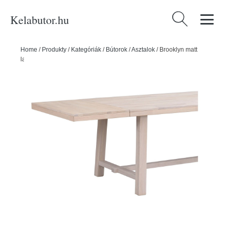
Kelabutor.hu
Keresés:
Home
/
Produkty
/
Kategóriák
/
Bútorok
/
Asztalok
/
Brooklyn matt
lakkozott tölgyfa hosszabbító asztallap étkezőasztalhoz - Rowico