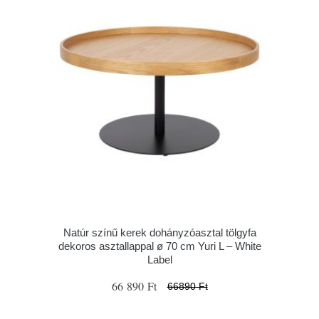
Natúr színű kerek dohányzóasztal tölgyfa
dekoros asztallappal ø 70 cm Yuri L – White
Label
66 890 Ft
66890 Ft