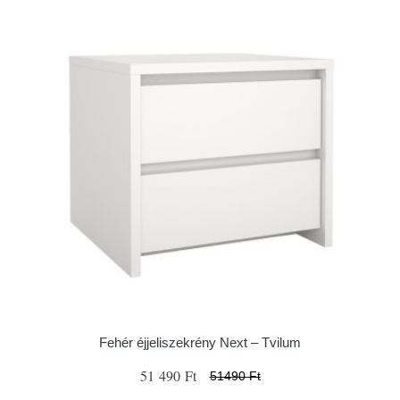
Fehér éjjeliszekrény Next – Tvilum
51 490 Ft
51490 Ft