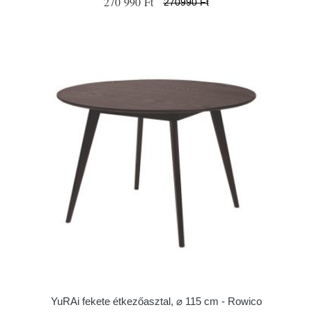
270 990 Ft
270990 Ft
YuRAi fekete étkezőasztal, ⌀ 115 cm - Rowico