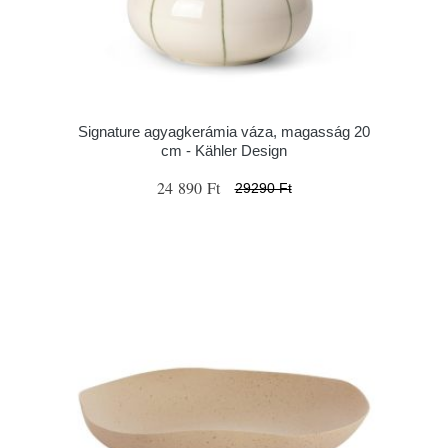
Signature agyagkerámia váza, magasság 20
cm - Kähler Design
24 890 Ft
29290 Ft