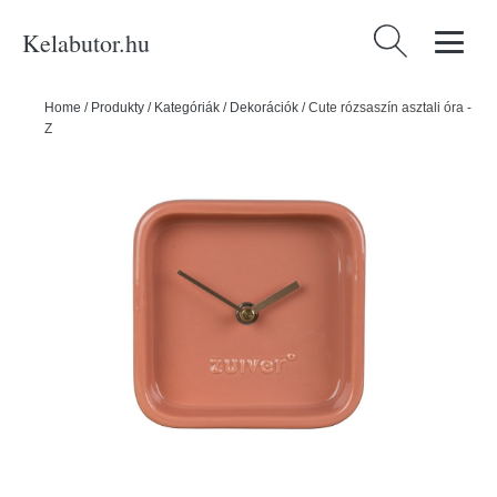
Kelabutor.hu
Keresés:
Home
/
Produkty
/
Kategóriák
/
Dekorációk
/
Cute rózsaszín asztali óra -
Zuiver