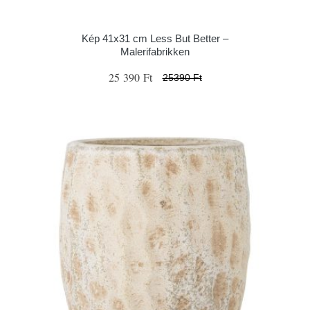
Kép 41x31 cm Less But Better –
Malerifabrikken
25 390 Ft
25390 Ft