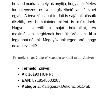
holland márka, amely bizonyítja, hogy a tökéletes
formatervezés és a megfizethető ár létezhet
együtt. A tervezőcsapat irodáit is saját alkotásaik
díszítik, és bemutatóteremként is működnek.
Nagyon szeretik a saját bútoraikat, és
maximálisan megbíznak bennük. Válassza ki a
legjobbat nálunk. Meggyőztünk téged arról, hogy
neked ez kell?
Termékleírás Cute rózsaszín asztali óra - Zuiver
Termelő:
Zuiver
Ár:
10190 HUF Ft
EAN:
8718548033283
Kategória:
Kategóriák,Dekorációk,Órák