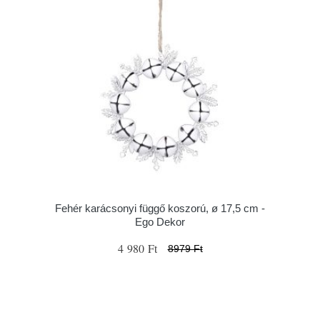
Fehér karácsonyi függő koszorú, ø 17,5 cm -
Ego Dekor
4 980 Ft
8979 Ft