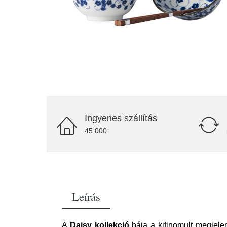
Ingyenes szállítás
45.000
Leírás
A
Daisy kollekció
bája a kifinomult megjelen