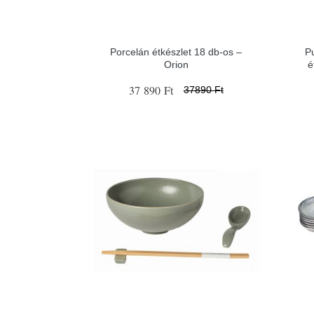
Porcelán étkészlet 18 db-os –
P
Orion
é
37 890 Ft
37890 Ft