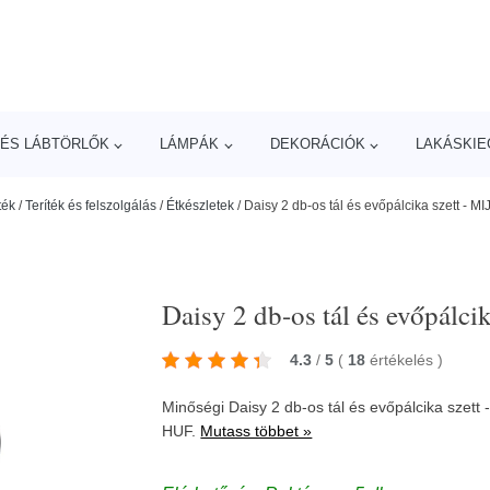
ÉS LÁBTÖRLŐK
LÁMPÁK
DEKORÁCIÓK
LAKÁSKIE
ték
/
Teríték és felszolgálás
/
Étkészletek
/
Daisy 2 db-os tál és evőpálcika szett - MI
Daisy 2 db-os tál és evőpálcik
4.3
/
5
(
18
értékelés
)
Minőségi Daisy 2 db-os tál és evőpálcika szett 
HUF.
Mutass többet »