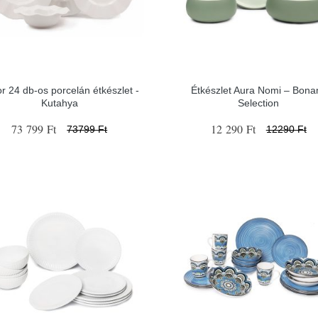
or 24 db-os porcelán étkészlet -
Étkészlet Aura Nomi – Bona
Kutahya
Selection
73 799 Ft
12 290 Ft
73799 Ft
12290 Ft