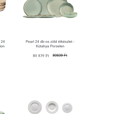
 24
Pearl 24 db-os zöld étkészlet -
ion
Kütahya Porselen
80 839 Ft
80839 Ft