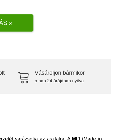
ÁS »
lt
Vásároljon bármikor
a nap 24 órájában nyitva
rzetét varázsolja az asztalra. A
MIJ
(Made in