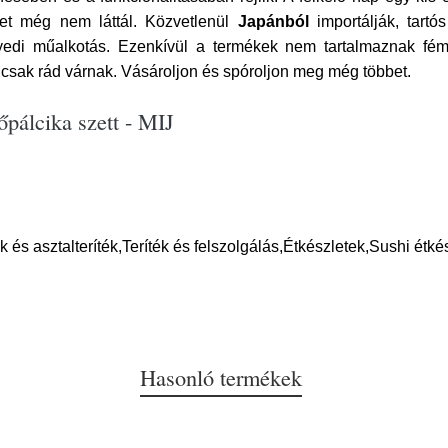
ket még nem láttál. Közvetlenül
Japánból
importálják, tartó
edi műalkotás. Ezenkívül a termékek nem tartalmaznak féme
 csak rád várnak. Vásároljon és spóroljon meg még többet.
őpálcika szett - MIJ
és asztalteríték,Teríték és felszolgálás,Étkészletek,Sushi étké
Hasonló termékek