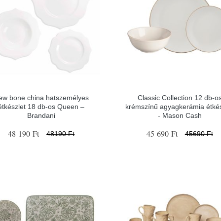
ew bone china hatszemélyes
Classic Collection 12 db-o
étkészlet 18 db-os Queen –
krémszínű agyagkerámia étkés
Brandani
- Mason Cash
48 190 Ft
45 690 Ft
48190 Ft
45690 Ft