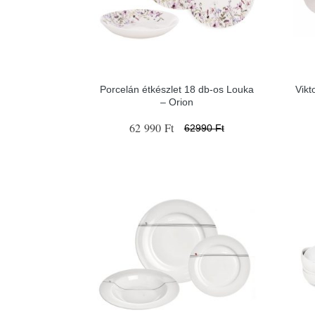
Porcelán étkészlet 18 db-os Louka
Vikt
– Orion
62 990 Ft
62990 Ft