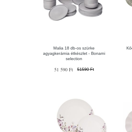
Malia 18 db-os szürke
Kő
agyagkerámia étkészlet - Bonami
selection
51 590 Ft
51590 Ft