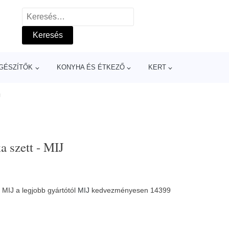
Keresés:
GÉSZÍTŐK
KONYHA ÉS ÉTKEZŐ
KERT
J
a szett - MIJ
- MIJ a legjobb gyártótól
MIJ
kedvezményesen 14399