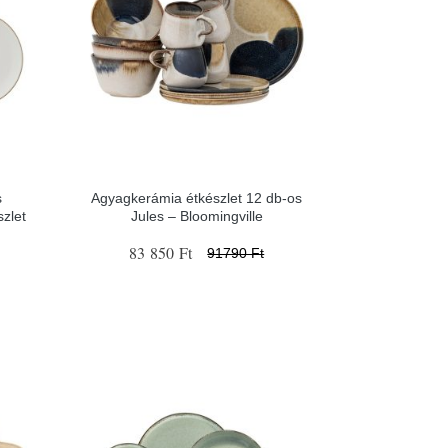
s
Agyagkerámia étkészlet 12 db-os
zlet
Jules – Bloomingville
83 850 Ft
91790 Ft