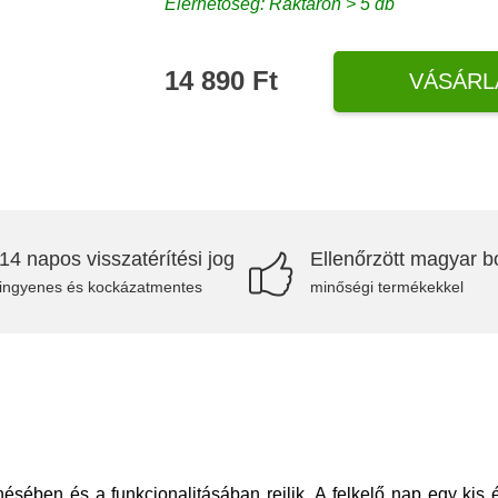
Elérhetőség: Raktáron > 5 db
14 890 Ft
VÁSÁRL
14 napos visszatérítési jog
Ellenőrzött magyar bo
ingyenes és kockázatmentes
minőségi termékekkel
ésében és a funkcionalitásában rejlik. A felkelő nap egy kis é