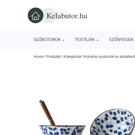
Kelabutor.hu
ÜLŐBÚTOROK
TEXTÍLIÁK
SZŐNYEGEK 
Home
/
Produkty
/
Kategóriák
/
Konyhai eszközök és asztalterí