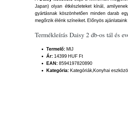
Japan) olyan étkészleteket kínál, amilyene
gyártásnak köszönhetően minden darab egy
megőrzik élénk színeiket. Előnyös ajánlataink
Termékleírás Daisy 2 db-os tál és ev
Termelő:
MIJ
Ár:
14399 HUF Ft
EAN:
8594197820890
Kategória:
Kategóriák,Konyhai eszközök 