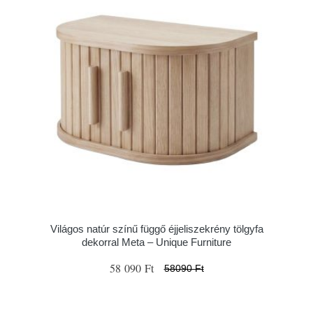
Világos natúr színű függő éjjeliszekrény tölgyfa
dekorral Meta – Unique Furniture
58 090 Ft
58090 Ft