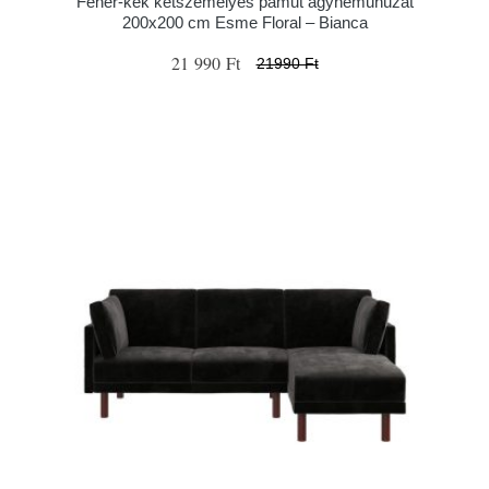
Fehér-kék kétszemélyes pamut ágyneműhuzat
200x200 cm Esme Floral – Bianca
21 990 Ft
21990 Ft