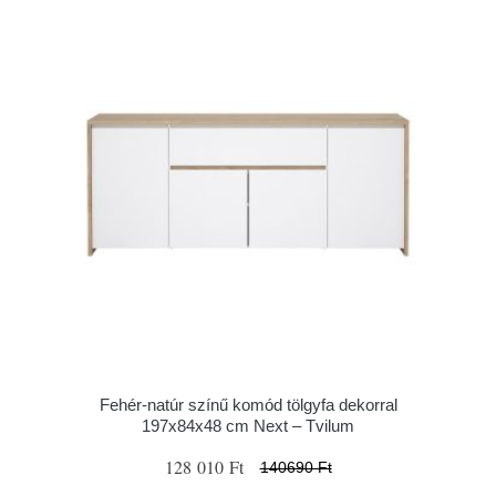
Fehér-natúr színű komód tölgyfa dekorral
197x84x48 cm Next – Tvilum
128 010 Ft
140690 Ft