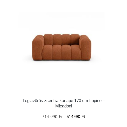
Téglavörös zsenília kanapé 170 cm Lupine –
Micadoni
514 990 Ft
514990 Ft