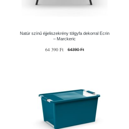
Natúr színű éjjeliszekrény tölgyfa dekorral Ecrin
– Marckeric
64 390 Ft
64390 Ft