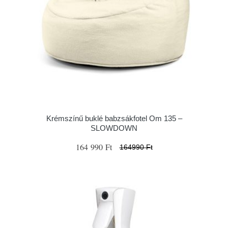
Krémszínű buklé babzsákfotel Om 135 –
SLOWDOWN
164 990 Ft
164990 Ft