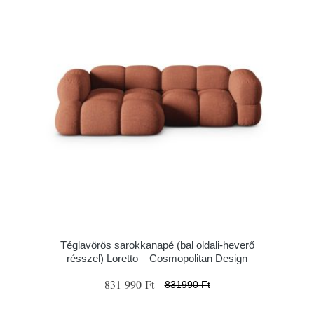
Téglavörös sarokkanapé (bal oldali-heverő
résszel) Loretto – Cosmopolitan Design
831 990 Ft
831990 Ft