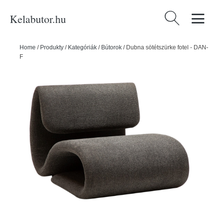
Kelabutor.hu
Keresés:
Home
/
Produkty
/
Kategóriák
/
Bútorok
/
Dubna sötétszürke fotel - DAN-
FORM Denmark