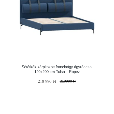
Sötétkék kárpitozott franciaágy ágyráccsal
140x200 cm Tulsa – Ropez
218 990 Ft
218990 Ft