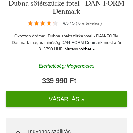
Dubna sötétszürke fotel - DAN-FORM
Denmark
4.3
/
5
(
6
értékelés
)
Okozzon örömet: Dubna sötétszürke fotel - DAN-FORM
Denmark magas minőség
DAN-FORM Denmark
most a ár
313790 HUF.
Mutass többet »
Elérhetőség: Megrendelés
339 990 Ft
VÁSÁRLÁS »
Ingyenes szállítás