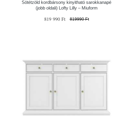
Sötétzöld kordbársony kinyitható sarokkanapé
(jobb oldali) Lofty Lilly – Miuform
819 990 Ft
819990 Ft