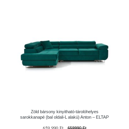
Zöld bársony kinyitható-tárolóhelyes
sarokkanapé (bal oldali-L alakú) Anton – ELTAP
659 990 Ft
659990 Ft