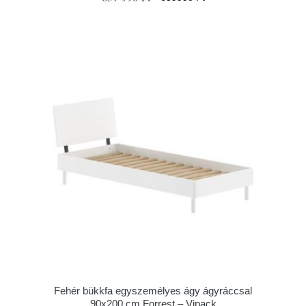
Fehér bükkfa egyszemélyes ágy ágyráccsal
90x200 cm Forrest – Vipack