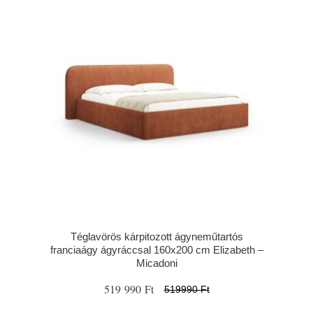
Téglavörös kárpitozott ágyneműtartós
franciaágy ágyráccsal 160x200 cm Elizabeth –
Micadoni
519 990 Ft
519990 Ft