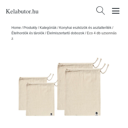
Kelabutor.hu
Keresés:
Home
/
Produkty
/
Kategóriák
/
Konyhai eszközök és asztalteríték
/
Ételhordók és tárolók
/
Élelmiszertartó dobozok
/
Eco 4 db uzsonnás
zacskó újrahasznosított pamutból - Ladelle