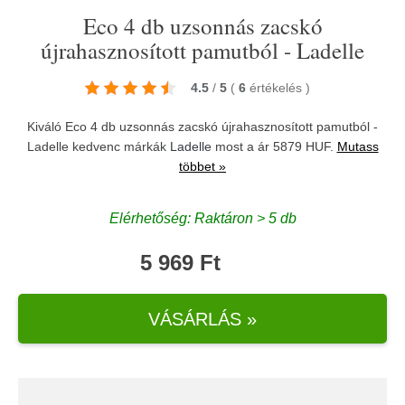
Eco 4 db uzsonnás zacskó
újrahasznosított pamutból - Ladelle
4.5
/
5
(
6
értékelés
)
Kiváló Eco 4 db uzsonnás zacskó újrahasznosított pamutból -
Ladelle kedvenc márkák
Ladelle
most a ár 5879 HUF.
Mutass
többet »
Elérhetőség: Raktáron > 5 db
5 969 Ft
VÁSÁRLÁS »