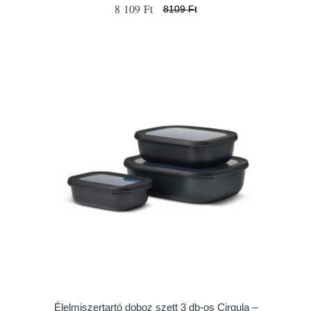
8 109 Ft
8109 Ft
Élelmiszertartó doboz szett 3 db-os Cirqula –