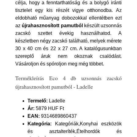
célja, hogy a fenntarthatóság és a bolygó iránti
tisztelet egy kis részét vigye otthonodba. Az
eldobható műanyag dobozokkal ellentétben ezt
az
újrahasznosított pamutból
készült uzsonnás
zacskó szettet évekig használhatod. A
készletben négy zacskó található, melyek mérete
30 x 40 cm és 22 x 27 cm. A katalógusunkban
szereplő áruk nem okoznak csalódást.
Vásároljon és spóroljon meg még többet.
Termékleírás Eco 4 db uzsonnás zacskó
újrahasznosított pamutból - Ladelle
Termelő:
Ladelle
Ár:
5879 HUF Ft
EAN:
9314689860437
Kategória:
Kategóriák,Konyhai eszközök
és asztalteríték,Ételhordók és