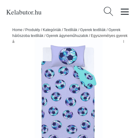
Kelabutor.hu
Keresés:
Home
/
Produkty
/
Kategóriák
/
Textíliák
/
Gyerek textíliák
/
Gyerek
hálószoba textíliák
/
Gyerek ágyneműhuzatok
/
Egyszemélyes gyerek
ágyneműhuzat 135x200 cm Tie Dye Football – Catherine Lansfield