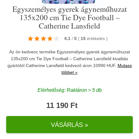
Egyszemélyes gyerek ágyneműhuzat
135x200 cm Tie Dye Football –
Catherine Lansfield
4.1
/
5
(
15
értékelés
)
Az ön kedvenc terméke Egyszemélyes gyerek ágyneműhuzat
135x200 cm Tie Dye Football – Catherine Lansfield kivalitás
gyártótól
Catherine Lansfield
kedvező áron 10990 HUF.
Mutass
többet »
Elérhetőség: Raktáron > 5 db
11 190 Ft
VÁSÁRLÁS »