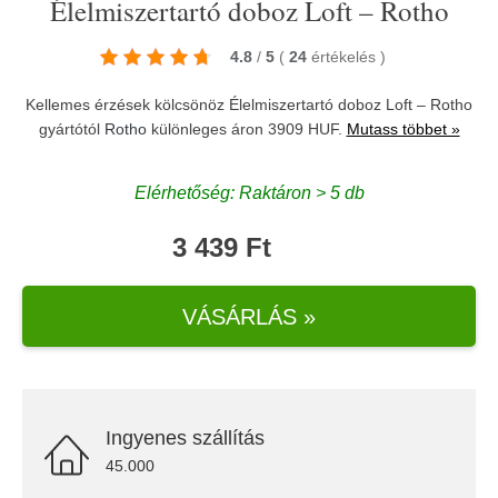
Élelmiszertartó doboz Loft – Rotho
4.8
/
5
(
24
értékelés
)
Kellemes érzések kölcsönöz Élelmiszertartó doboz Loft – Rotho
gyártótól
Rotho
különleges áron 3909 HUF.
Mutass többet »
Elérhetőség: Raktáron > 5 db
3 439 Ft
VÁSÁRLÁS »
Ingyenes szállítás
45.000