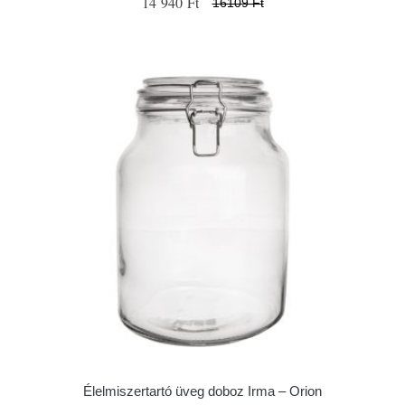
14 940 Ft
16109 Ft
Élelmiszertartó üveg doboz Irma – Orion