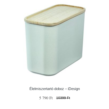
Élelmiszertartó doboz – iDesign
5 790 Ft
10399 Ft