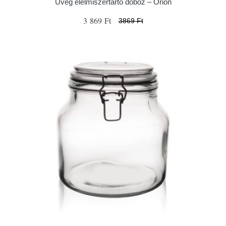
Üveg élelmiszertartó doboz – Orion
3 869 Ft
3869 Ft