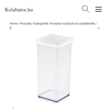
Kelabutor.hu
Keresés:
Home
/
Produkty
/
Kategóriák
/
Konyhai eszközök és asztalteríték
/
Ételhordók és tárolók
/
Dobozok
/
Élelmiszertartó doboz Loft – Rotho