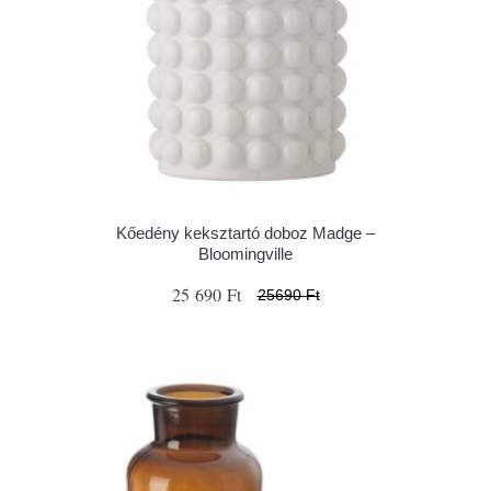
Kőedény keksztartó doboz Madge –
Bloomingville
25 690 Ft
25690 Ft