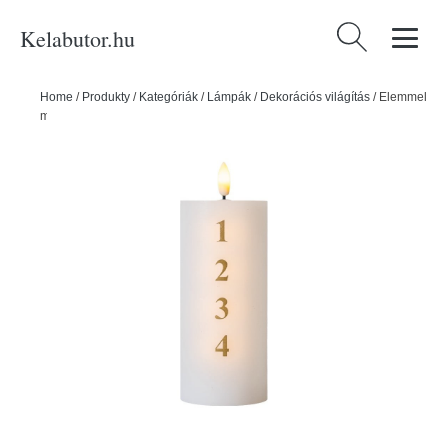
Kelabutor.hu
Keresés:
Home
/
Produkty
/
Kategóriák
/
Lámpák
/
Dekorációs világítás
/
Elemmel
működő LED gyertya (magasság 15 cm) Sille Advent – Sirius