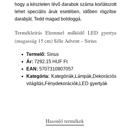
hogy a készleten lévő darabok száma korlátozott
lehet speciális áruk esetében, időben rögzítse
darabját. Tedd magad boldoggá.
Termékleírás Elemmel működő LED gyertya
(magasság 15 cm) Sille Advent – Sirius
Termelő:
Sirius
Ár:
7292.15 HUF Ft
EAN:
5707310807057
Kategória:
Kategóriák,Lámpák,Dekorációs
világítás,Fénydekorációk,LED gyertyák
Hasonló termékek