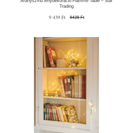
Aranyszínű fénydekoráció Flamme Table – Star
Trading
9 439 Ft
9439 Ft