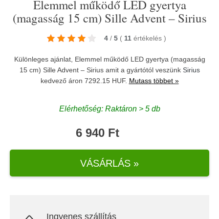
Elemmel működő LED gyertya
(magasság 15 cm) Sille Advent – Sirius
4
/
5
(
11
értékelés
)
Különleges ajánlat, Elemmel működő LED gyertya (magasság
15 cm) Sille Advent – Sirius amit a gyártótól veszünk
Sirius
kedvező áron 7292.15 HUF.
Mutass többet »
Elérhetőség: Raktáron > 5 db
6 940 Ft
VÁSÁRLÁS »
Ingyenes szállítás