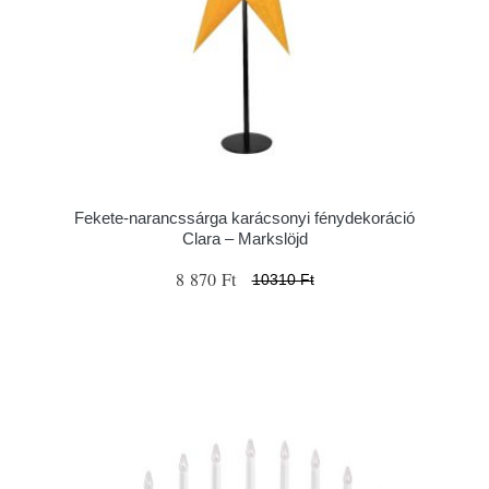
Fekete-narancssárga karácsonyi fénydekoráció
Clara – Markslöjd
8 870 Ft
10310 Ft