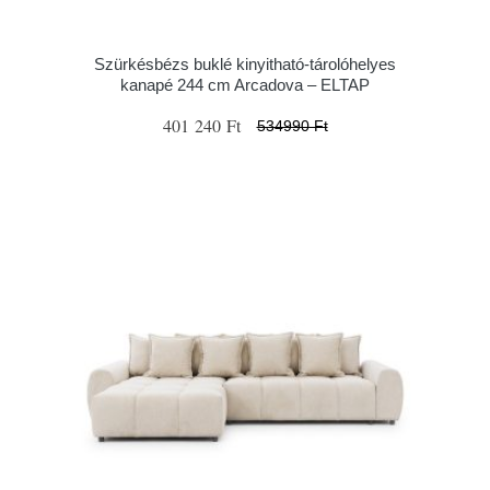
Szürkésbézs buklé kinyitható-tárolóhelyes
kanapé 244 cm Arcadova – ELTAP
401 240 Ft
534990 Ft