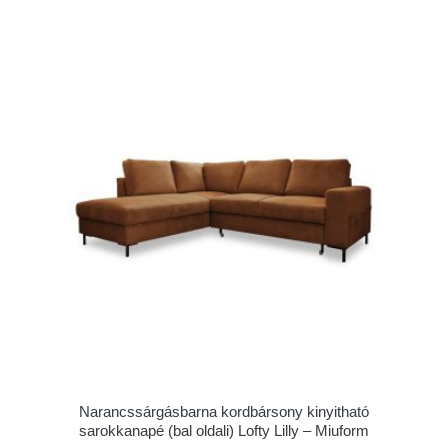
Narancssárgásbarna kordbársony kinyitható
sarokkanapé (bal oldali) Lofty Lilly – Miuform