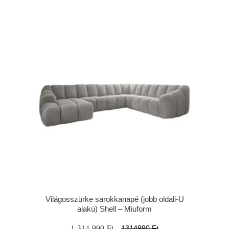
Világosszürke sarokkanapé (jobb oldali-U
alakú) Shell – Miuform
1 314 990 Ft
1314990 Ft