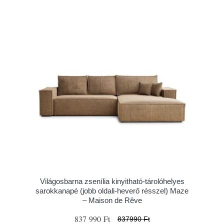
Világosbarna zsenília kinyitható-tárolóhelyes
sarokkanapé (jobb oldali-heverő résszel) Maze
– Maison de Rêve
837 990 Ft
837990 Ft