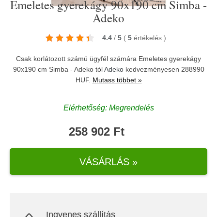
Emeletes gyerekágy 90x190 cm Simba -
Adeko
4.4
/
5
(
5
értékelés
)
Csak korlátozott számú ügyfél számára Emeletes gyerekágy
90x190 cm Simba - Adeko tól
Adeko
kedvezményesen 288990
HUF.
Mutass többet »
Elérhetőség: Megrendelés
258 902 Ft
VÁSÁRLÁS »
Ingyenes szállítás