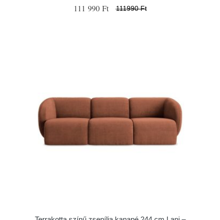
111 990 Ft
111990 Ft
Terrakotta színű zsenília kanapé 244 cm Lani –