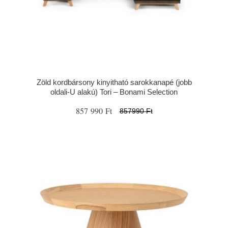
Zöld kordbársony kinyitható sarokkanapé (jobb
oldali-U alakú) Tori – Bonami Selection
857 990 Ft
857990 Ft