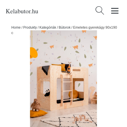
Kelabutor.hu
Keresés:
Home
/
Produkty
/
Kategóriák
/
Bútorok
/
Emeletes gyerekágy 90x190
cm Simba - Adeko