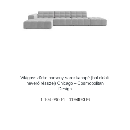
Világosszürke bársony sarokkanapé (bal oldali-
heverő résszel) Chicago – Cosmopolitan
Design
1 194 990 Ft
1194990 Ft