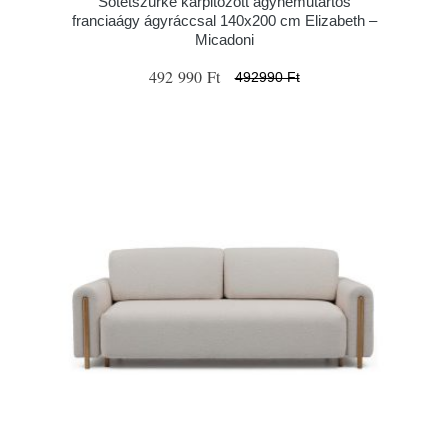
Sötétszürke kárpitozott ágyneműtartós
franciaágy ágyráccsal 140x200 cm Elizabeth –
Micadoni
492 990 Ft
492990 Ft