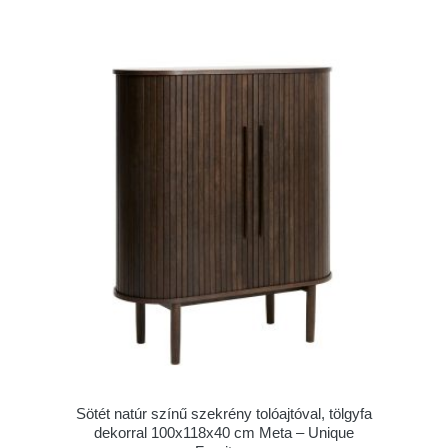
Sötét natúr színű szekrény tolóajtóval, tölgyfa
dekorral 100x118x40 cm Meta – Unique