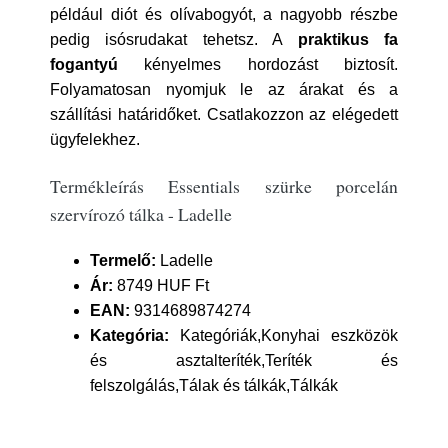
például diót és olívabogyót, a nagyobb részbe
pedig isósrudakat tehetsz. A
praktikus fa
fogantyú
kényelmes hordozást biztosít.
Folyamatosan nyomjuk le az árakat és a
szállítási határidőket. Csatlakozzon az elégedett
ügyfelekhez.
Termékleírás Essentials szürke porcelán
szervírozó tálka - Ladelle
Termelő:
Ladelle
Ár:
8749 HUF Ft
EAN:
9314689874274
Kategória:
Kategóriák,Konyhai eszközök
és asztalteríték,Teríték és
felszolgálás,Tálak és tálkák,Tálkák