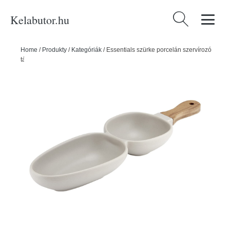
Kelabutor.hu
Keresés:
Home
/
Produkty
/
Kategóriák
/
Essentials szürke porcelán szervírozó
tálka - Ladelle