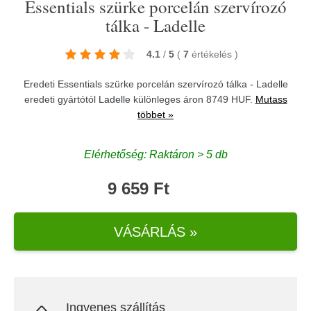
Essentials szürke porcelán szervírozó
tálka - Ladelle
4.1
/
5
(
7
értékelés
)
Eredeti Essentials szürke porcelán szervírozó tálka - Ladelle
eredeti gyártótól
Ladelle
különleges áron 8749 HUF.
Mutass
többet »
Elérhetőség: Raktáron > 5 db
9 659 Ft
VÁSÁRLÁS »
Ingyenes szállítás