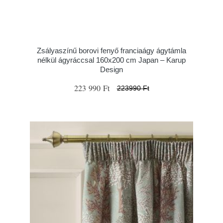
Zsályaszínű borovi fenyő franciaágy ágytámla
nélkül ágyráccsal 160x200 cm Japan – Karup
Design
223 990 Ft
223990 Ft