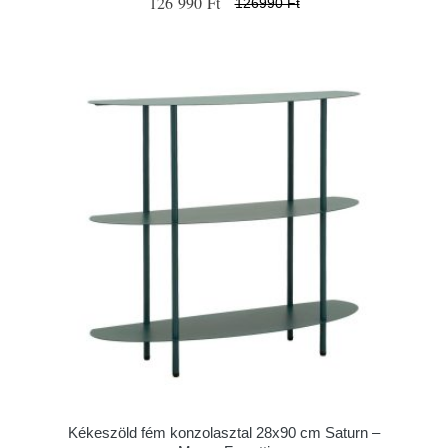
126 990 Ft
126990 Ft
Kékeszöld fém konzolasztal 28x90 cm Saturn –