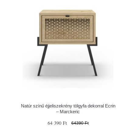
Natúr színű éjjeliszekrény tölgyfa dekorral Ecrin
– Marckeric
64 390 Ft
64390 Ft