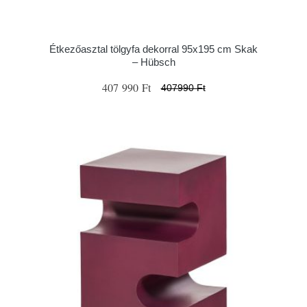
Étkezőasztal tölgyfa dekorral 95x195 cm Skak
– Hübsch
407 990 Ft
407990 Ft