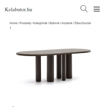
Kelabutor.hu
Keresés:
Home
/
Produkty
/
Kategóriák
/
Bútorok
/
Asztalok
/
Étkezőasztal
105x220 cm Mailen – Kave Home