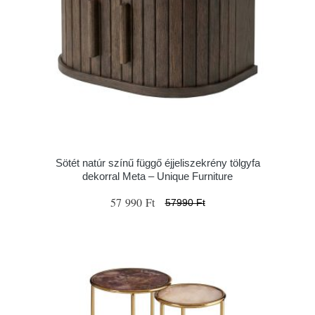
Sötét natúr színű függő éjjeliszekrény tölgyfa
dekorral Meta – Unique Furniture
57 990 Ft
57990 Ft