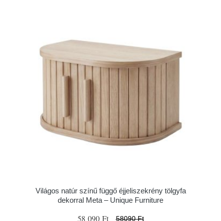
Világos natúr színű függő éjjeliszekrény tölgyfa
dekorral Meta – Unique Furniture
58 090 Ft
58090 Ft