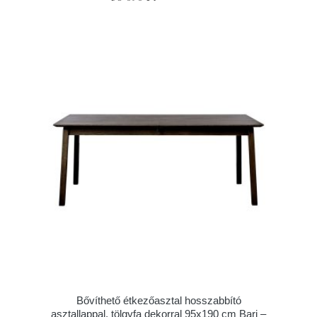
Bővíthető étkezőasztal hosszabbító
asztallappal, tölgyfa dekorral 95x190 cm Bari –