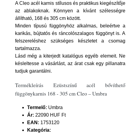
A Cleo acél karnis stílusos és praktikus kiegészítője
az ablakoknak. Könnyen a kívánt szélességre
állítható, 168 és 305 cm között.
Minden típusú függönyhöz alkalmas, beleértve a
karikás, bújtatós és ráncolószalagos függönyt is. A
felszereléshez szükséges készletet a csomag
tartalmazza.
Lásd még a kiterjedt katalógus egyéb elemeit. Ne
késleltesse a vásárlást, az árat csak egy pillanatra
tudjuk garantálni.
Termékleírás Ezüstszínű acél bővíthető
függönykarnis 168 - 305 cm Cleo – Umbra
Termelő:
Umbra
Ár:
22090 HUF Ft
EAN:
1753120
Kategória: