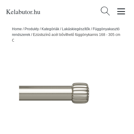
Kelabutor.hu
Keresés:
Home
/
Produkty
/
Kategóriák
/
Lakáskiegészítők
/
Függönyakasztó
rendszerek
/
Ezüstszínű acél bővíthető függönykarnis 168 - 305 cm
Cleo – Umbra