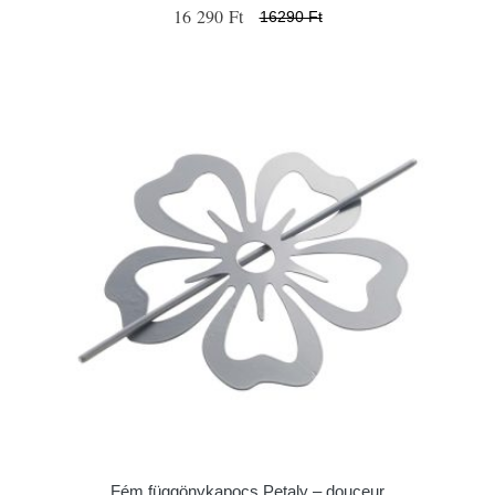
16 290 Ft
16290 Ft
Fém függönykapocs Petaly – douceur