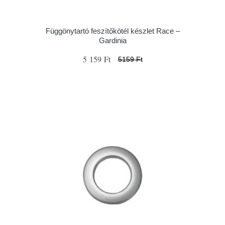
Függönytartó feszítőkötél készlet Race –
Gardinia
5 159 Ft
5159 Ft