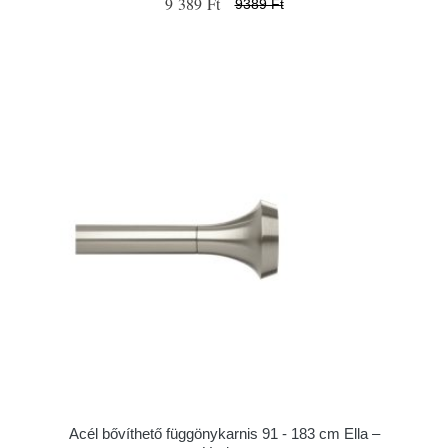
9 389 Ft
9389 Ft
Acél bővíthető függönykarnis 91 - 183 cm Ella –