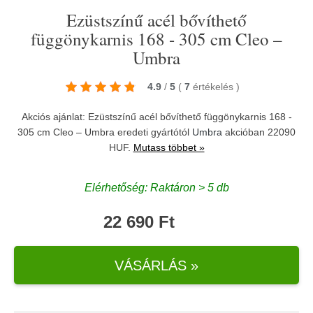
Ezüstszínű acél bővíthető
függönykarnis 168 - 305 cm Cleo –
Umbra
4.9
/
5
(
7
értékelés
)
Akciós ajánlat: Ezüstszínű acél bővíthető függönykarnis 168 -
305 cm Cleo – Umbra eredeti gyártótól
Umbra
akcióban 22090
HUF.
Mutass többet »
Elérhetőség: Raktáron > 5 db
22 690 Ft
VÁSÁRLÁS »