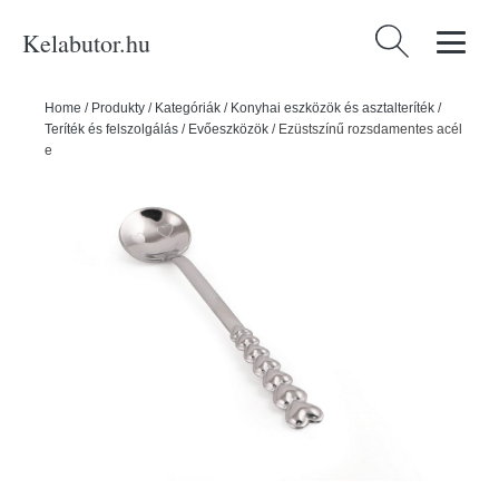
Kelabutor.hu
Keresés:
Home
/
Produkty
/
Kategóriák
/
Konyhai eszközök és asztalteríték
/
Teríték és felszolgálás
/
Evőeszközök
/
Ezüstszínű rozsdamentes acél
evőeszköz készlet 6 db-os – Hermia