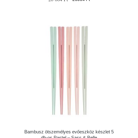
Bambusz ötszemélyes evőeszköz készlet 5
db-os Pastel – Sass & Belle