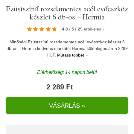
Ezüstszínű rozsdamentes acél evőeszköz
készlet 6 db-os – Hermia
4.8
/
5
(
29
értékelés
)
Minőségi Ezüstszínű rozsdamentes acél evőeszköz készlet 6
db-os – Hermia kedvenc márkától
Hermia
különleges áron 2289
HUF.
Mutass többet »
Elérhetőség: 14 napon belül
2 289 Ft
VÁSÁRLÁS »