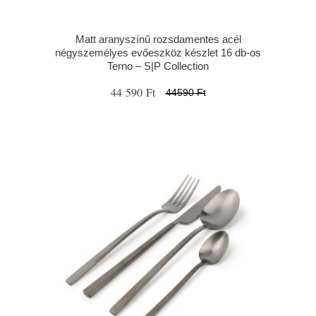
Matt aranyszínű rozsdamentes acél
négyszemélyes evőeszköz készlet 16 db-os
Terno – S|P Collection
44 590 Ft
44590 Ft