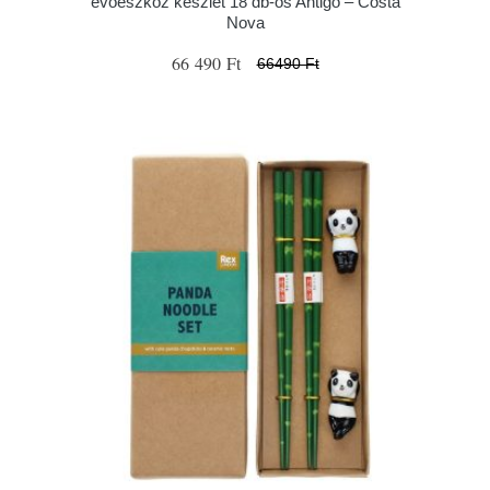
evőeszköz készlet 18 db-os Antigo – Costa
Nova
66 490 Ft
66490 Ft