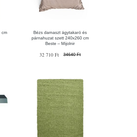
0 cm
Bézs damaszt ágytakaró és
párnahuzat szett 240x260 cm
Beste – Mijolnir
32 710 Ft
34640 Ft