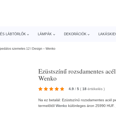
ÉS LÁBTÖRLŐK
LÁMPÁK
DEKORÁCIÓK
LAKÁSKIE
 pedálos szemetes 12 l Design – Wenko
Ezüstszínű rozsdamentes acél
Wenko
4.9
/
5
(
18
értékelés
)
Na ez betalál: Ezüstszínű rozsdamentes acél 
termelőtől
Wenko
különleges áron 25990 HUF.