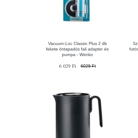
Vacuum-Loc Classic Plus 2 db
Sz
fekete öntapadós fali adapter és
fut
pumpa - Wenko
6 029 Ft
6029 Ft