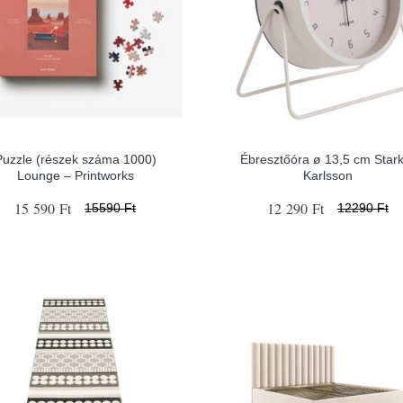
Puzzle (részek száma 1000)
Ébresztőóra ø 13,5 cm Stark
Lounge – Printworks
Karlsson
15 590 Ft
12 290 Ft
15590 Ft
12290 Ft