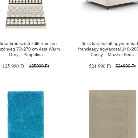
ürke-krémszínű kültéri-beltéri
Bézs kárpitozott ágyneműtar
ószőnyeg 70x270 cm Asta Warm
franciaágy ágyráccsal 140x20
Grey – Pappelina
Casey – Mazzini Beds
125 990 Ft
524 990 Ft
125990 Ft
524990 Ft