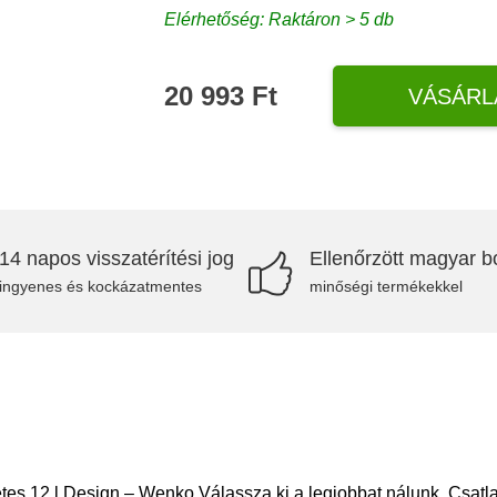
Elérhetőség: Raktáron > 5 db
20 993 Ft
VÁSÁRL
14 napos visszatérítési jog
Ellenőrzött magyar bo
ingyenes és kockázatmentes
minőségi termékekkel
es 12 l Design – Wenko Válassza ki a legjobbat nálunk. Csatla