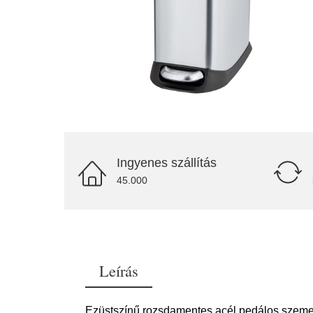
Ingyenes szállítás
45.000
Leírás
Ezüstszínű rozsdamentes acél pedálos szemet