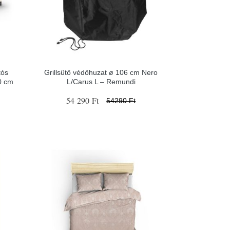
tós
Grillsütő védőhuzat ø 106 cm Nero
0 cm
L/Carus L – Remundi
54 290 Ft
54290 Ft