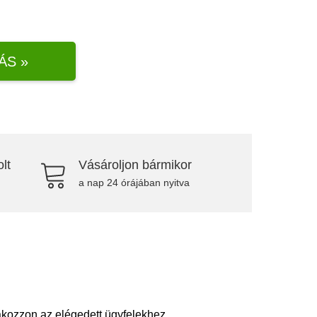
ÁS »
lt
Vásároljon bármikor
a nap 24 órájában nyitva
kozzon az elégedett ügyfelekhez.