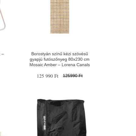
 –
Borostyán színű kézi szövésű
gyapjú futószőnyeg 80x230 cm
Mosaic Amber – Lorena Canals
125 990 Ft
125990 Ft