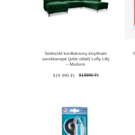
Sötétzöld kordbársony kinyitható
sarokkanapé (jobb oldali) Lofty Lilly
– Miuform
819 990 Ft
819990 Ft