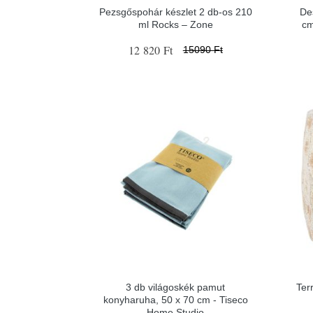
Pezsgőspohár készlet 2 db-os 210
De
ml Rocks – Zone
cm
12 820 Ft
15090 Ft
3 db világoskék pamut
Ter
konyharuha, 50 x 70 cm - Tiseco
Home Studio