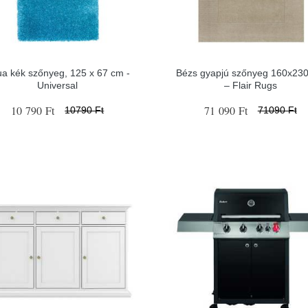
a kék szőnyeg, 125 x 67 cm -
Bézs gyapjú szőnyeg 160x23
Universal
– Flair Rugs
10 790 Ft
71 090 Ft
10790 Ft
71090 Ft