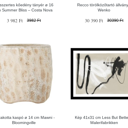
sszertes kőedény tányér ø 16
Recco törölközőtartó állvány
 Summer Bliss – Costa Nova
Wenko
3 982 Ft
30 390 Ft
3982 Ft
30390 Ft
rakotta kaspó ø 14 cm Mawni -
Kép 41x31 cm Less But Bette
Bloomingville
Malerifabrikken