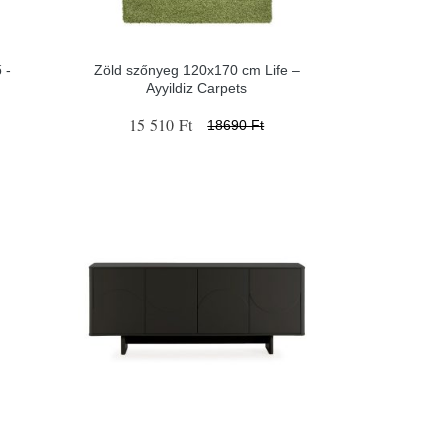
 -
Zöld szőnyeg 120x170 cm Life –
Ayyildiz Carpets
15 510 Ft
18690 Ft