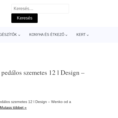
Keresés:
GÉSZÍTŐK
KONYHA ÉS ÉTKEZŐ
KERT
 pedálos szemetes 12 l Design –
pedálos szemetes 12 l Design – Wenko od a
Mutass többet »