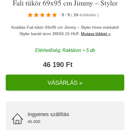
Fali tükör 69x95 cm Jimmy – Styler
5
/
5
(
24
értékelés
)
Kvalitás Fali tükör 69x95 cm Jimmy – Styler híres márkától
Styler
baráti áron 38555.15 HUF.
Mutass többet »
Elérhetőség: Raktáron > 5 db
46 190 Ft
VÁSÁRLÁS »
Ingyenes szállítás
45.000