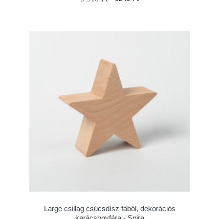
Large csillag csúcsdísz fából, dekorációs
karácsonyfára - Spira