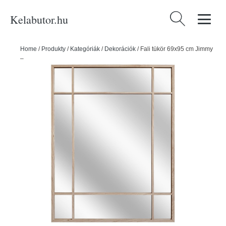
Kelabutor.hu
Keresés:
Home
/
Produkty
/
Kategóriák
/
Dekorációk
/
Fali tükör 69x95 cm Jimmy
– Styler