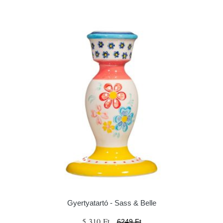
Gyertyatartó - Sass & Belle
5 310 Ft
6249 Ft