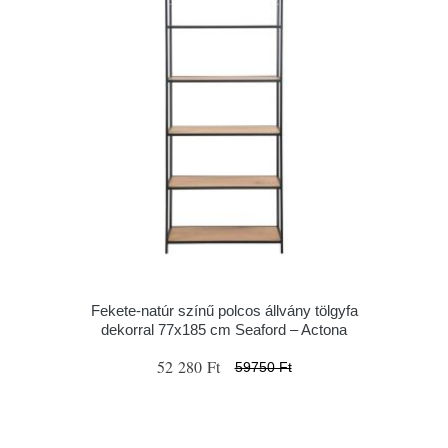
Fekete-natúr színű polcos állvány tölgyfa
dekorral 77x185 cm Seaford – Actona
52 280 Ft
59750 Ft