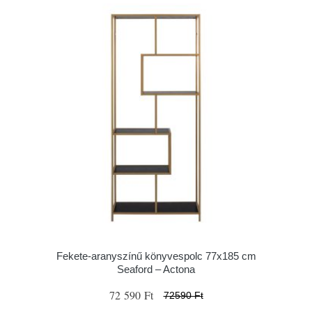
Fekete-aranyszínű könyvespolc 77x185 cm
Seaford – Actona
72 590 Ft
72590 Ft