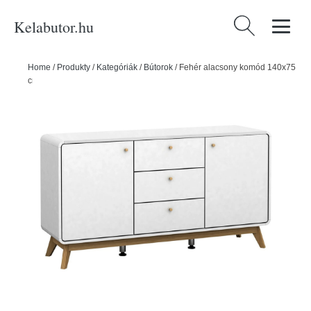
Kelabutor.hu
Keresés:
Home
/
Produkty
/
Kategóriák
/
Bútorok
/
Fehér alacsony komód 140x75
cm Caitlin – Støraa