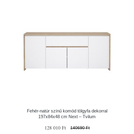
Fehér-natúr színű komód tölgyfa dekorral
197x84x48 cm Next – Tvilum
128 010 Ft
140690 Ft