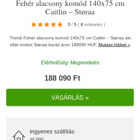
Fehér alacsony komód 140x75 cm
Caitlin – Støraa
5
/
5
(
8
értékelés
)
Trendi Fehér alacsony komód 140x75 cm Caitlin – Støraa aki
ellát minket
Støraa
baráti áron 188090 HUF.
Mutass többet »
Elérhetőség: Megrendelés
188 090 Ft
VÁSÁRLÁS »
Ingyenes szállítás
45.000