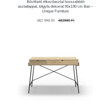
Bővíthető étkezőasztal hosszabbító
asztallappal, tölgyfa dekorral 95x190 cm Bari –
Unique Furniture
482 990 Ft
482990 Ft