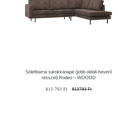
Sötétbarna sarokkanapé (jobb oldali-heverő
résszel) Rodeo – WOOOD
813 793 Ft
813793 Ft