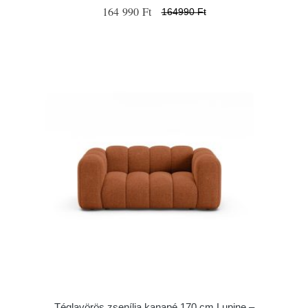
164 990 Ft
164990 Ft
Téglavörös zsenília kanapé 170 cm Lupine –