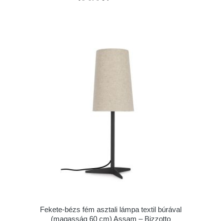
Fekete-bézs fém asztali lámpa textil búrával
(magasság 60 cm) Assam – Bizzotto