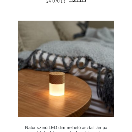
24 070 Ft
25570 Ft
Natúr színű LED dimmelhető asztali lámpa