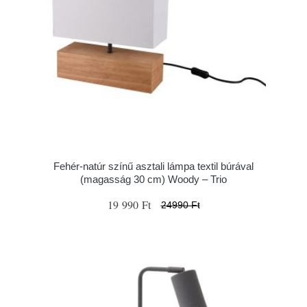
Fehér-natúr színű asztali lámpa textil búrával
(magasság 30 cm) Woody – Trio
19 990 Ft
24990 Ft