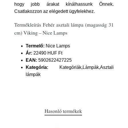
hogy jobb árakat kínálhassunk Önnek.
Csatlakozzon az elégedett ügyfelekhez.
Termékleírás Fehér asztali lámpa (magasság 31
cm) Viking – Nice Lamps
Termelő:
Nice Lamps
Ár:
22490 HUF Ft
EAN:
5902622427225
Kategória:
Kategóriák,Lámpák,Asztali
lámpák
Hasonló termékek