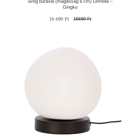
üveg búrával (magasság 6 cm) Lemelia –
Gingko
16 690 Ft
16690 Ft