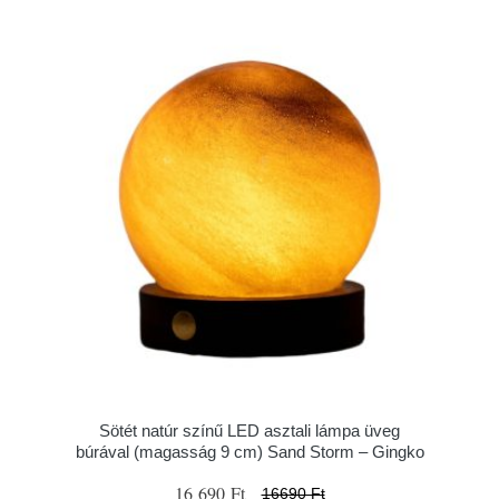
Sötét natúr színű LED asztali lámpa üveg
búrával (magasság 9 cm) Sand Storm – Gingko
16 690 Ft
16690 Ft