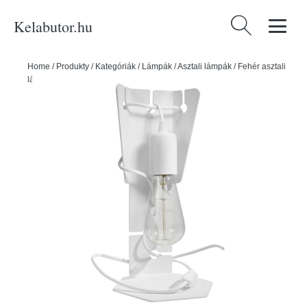
Kelabutor.hu
Keresés:
Home
/
Produkty
/
Kategóriák
/
Lámpák
/
Asztali lámpák
/
Fehér asztali
lámpa (magasság 31 cm) Viking – Nice Lamps