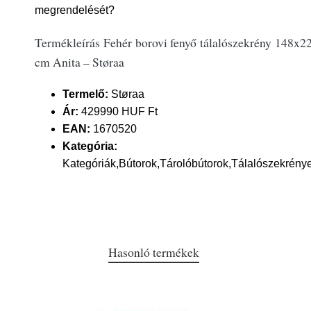
megrendelését?
Termékleírás Fehér borovi fenyő tálalószekrény 148x2
cm Anita – Støraa
Termelő:
Støraa
Ár:
429990 HUF Ft
EAN:
1670520
Kategória:
Kategóriák,Bútorok,Tárolóbútorok,Tálalószekrény
Hasonló termékek