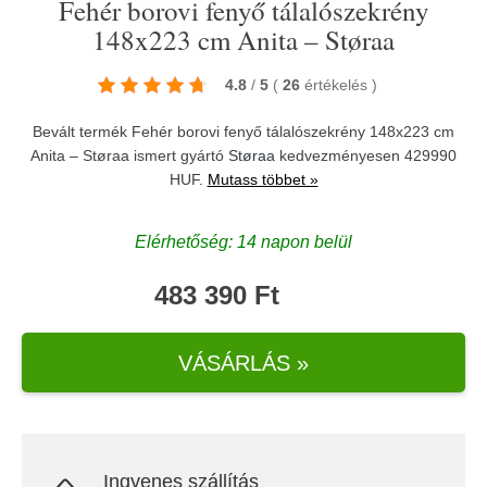
Fehér borovi fenyő tálalószekrény
148x223 cm Anita – Støraa
4.8
/
5
(
26
értékelés
)
Bevált termék Fehér borovi fenyő tálalószekrény 148x223 cm
Anita – Støraa ismert gyártó
Støraa
kedvezményesen 429990
HUF.
Mutass többet »
Elérhetőség: 14 napon belül
483 390 Ft
VÁSÁRLÁS »
Ingyenes szállítás