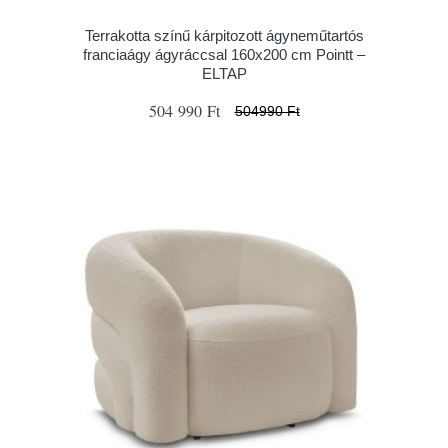
Terrakotta színű kárpitozott ágyneműtartós
franciaágy ágyráccsal 160x200 cm Pointt –
ELTAP
504 990 Ft
504990 Ft