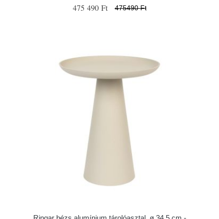
475 490 Ft
475490 Ft
Ringar bézs alumínium tárolóasztal, ø 34,5 cm -