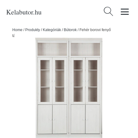
Kelabutor.hu
Keresés:
Home
/
Produkty
/
Kategóriák
/
Bútorok
/
Fehér borovi fenyő
tálalószekrény 148x223 cm Anita – Støraa