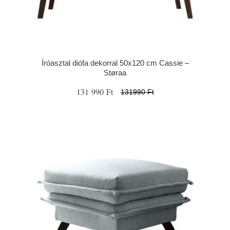
Íróasztal diófa dekorral 50x120 cm Cassie –
Støraa
131 990 Ft
131990 Ft