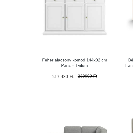
Fehér alacsony komód 144x92 cm
Bé
Paris – Tvilum
fra
217 480 Ft
238990 Ft