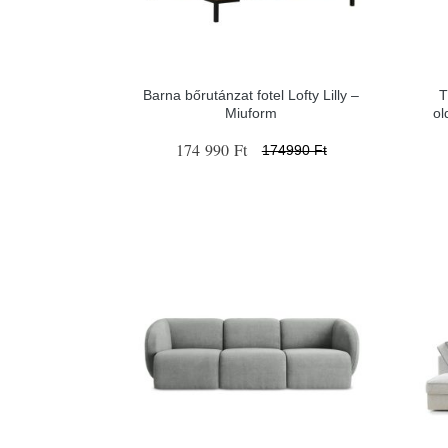
Barna bőrutánzat fotel Lofty Lilly –
T
Miuform
ol
174 990 Ft
174990 Ft