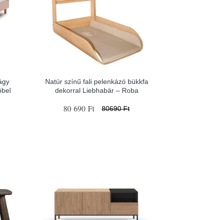
ágy
Natúr színű fali pelenkázó bükkfa
bel
dekorral Liebhabär – Roba
80 690 Ft
80690 Ft