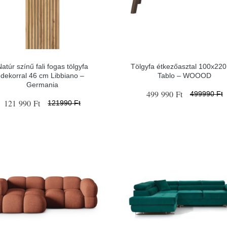
atúr színű fali fogas tölgyfa
Tölgyfa étkezőasztal 100x22
dekorral 46 cm Libbiano –
Tablo – WOOOD
Germania
499 990 Ft
499990 Ft
121 990 Ft
121990 Ft