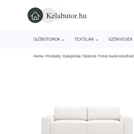
Kelabutor.hu
ÜLŐBÚTOROK
TEXTÍLIÁK
SZŐNYEGEK 
Home
/
Produkty
/
Kategóriák
/
Bútorok
/
Fehér buklé kinyitha