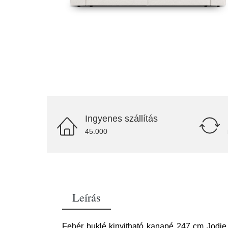
Ingyenes szállítás
45.000
Leírás
Fehér buklé kinyitható kanapé 247 cm Jodie 