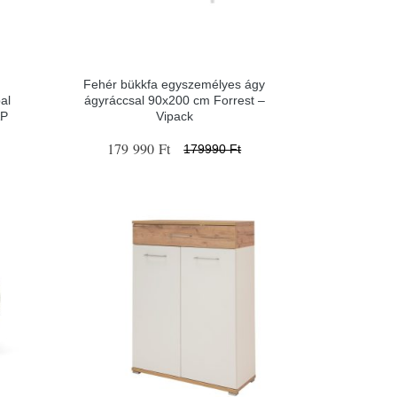
Fehér bükkfa egyszemélyes ágy
al
ágyráccsal 90x200 cm Forrest –
AP
Vipack
179 990 Ft
179990 Ft