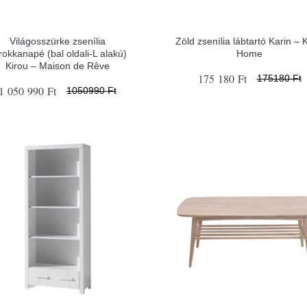
Világosszürke zsenília
Zöld zsenília lábtartó Karin – 
rokkanapé (bal oldali-L alakú)
Home
Kirou – Maison de Rêve
175 180 Ft
175180 Ft
1 050 990 Ft
1050990 Ft