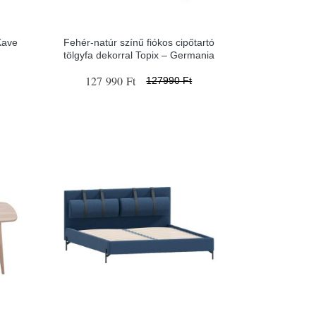
Kave
Fehér-natúr színű fiókos cipőtartó
tölgyfa dekorral Topix – Germania
127 990 Ft
127990 Ft