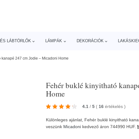
ÉS LÁBTÖRLŐK
LÁMPÁK
DEKORÁCIÓK
LAKÁSKIE
tó kanapé 247 cm Jodie – Micadoni Home
Fehér buklé kinyitható kana
Home
4.1
/
5
(
16
értékelés
)
Különleges ajánlat, Fehér buklé kinyitható ka
veszünk
Micadoni
kedvező áron 744990 HUF.