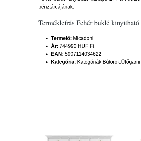
pénztárcájának.
Termékleírás Fehér buklé kinyitha
Termelő:
Micadoni
Ár:
744990 HUF Ft
EAN:
5907114034622
Kategória:
Kategóriák,Bútorok,Ülőgarn