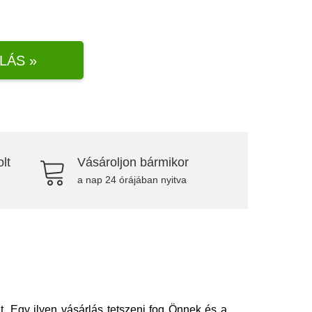
LÁS »
lt
Vásároljon bármikor
a nap 24 órájában nyitva
. Egy ilyen vásárlás tetszeni fog Önnek és a