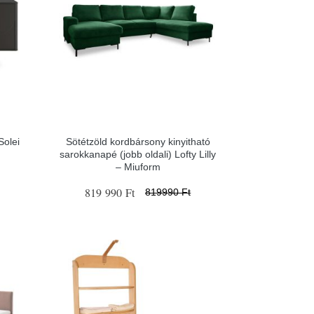
olei
Sötétzöld kordbársony kinyitható
sarokkanapé (jobb oldali) Lofty Lilly
– Miuform
819 990 Ft
819990 Ft