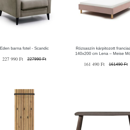
Eden barna fotel - Scandic
Rózsaszín kárpitozott francia
140x200 cm Lena – Meise Mö
227 990 Ft
227990 Ft
161 490 Ft
161490 Ft