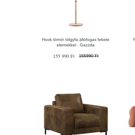
Hook tömör tölgyfa állófogas fekete
N
elemekkel - Gazzda
155 990 Ft
155990 Ft