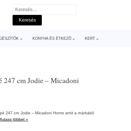
Keresés:
GÉSZÍTŐK
KONYHA ÉS ÉTKEZŐ
KERT
pé 247 cm Jodie – Micadoni
napé 247 cm Jodie – Micadoni Home amit a márkától
Mutass többet »