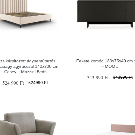
zs kárpitozott ágyneműtartós
Fekete komód 180x75x40 cm S
nciaágy ágyráccsal 140x200 cm
– MOME
Casey – Mazzini Beds
343 990 Ft
343990 Ft
524 990 Ft
524990 Ft