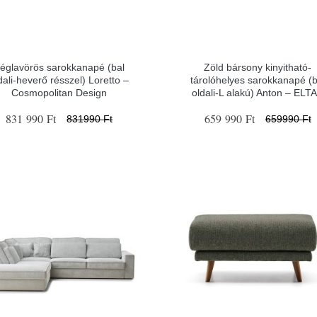
églavörös sarokkanapé (bal
Zöld bársony kinyitható-
dali-heverő résszel) Loretto –
tárolóhelyes sarokkanapé (b
Cosmopolitan Design
oldali-L alakú) Anton – ELT
831 990 Ft
659 990 Ft
831990 Ft
659990 Ft