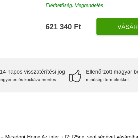
Elérhetőség: Megrendelés
621 340 Ft
VÁSÁR
14 napos visszatérítési jog
Ellenőrzött magyar bo
ingyenes és kockázatmentes
minőségi termékekkel
– Micadoni Home Az inter + I2: I25net segítségével vásárolhat