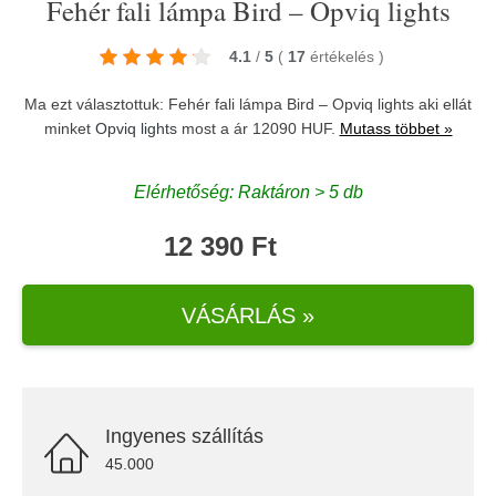
Fehér fali lámpa Bird – Opviq lights
4.1
/
5
(
17
értékelés
)
Ma ezt választottuk: Fehér fali lámpa Bird – Opviq lights aki ellát
minket
Opviq lights
most a ár 12090 HUF.
Mutass többet »
Elérhetőség: Raktáron > 5 db
12 390 Ft
VÁSÁRLÁS »
Ingyenes szállítás
45.000