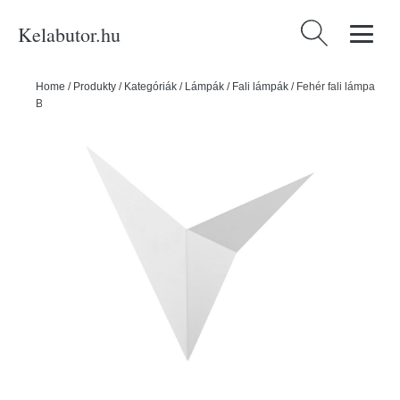
Kelabutor.hu
Keresés:
Home
/
Produkty
/
Kategóriák
/
Lámpák
/
Fali lámpák
/
Fehér fali lámpa
Bird – Opviq lights