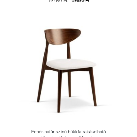
19 690 Ft
19690 Ft
Fehér-natúr színű bükkfa rakásolható