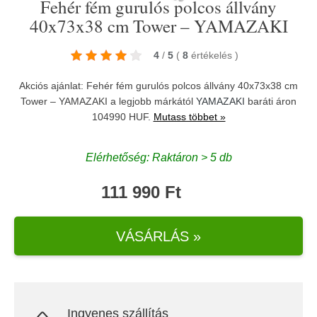
Fehér fém gurulós polcos állvány
40x73x38 cm Tower – YAMAZAKI
4
/
5
(
8
értékelés
)
Akciós ajánlat: Fehér fém gurulós polcos állvány 40x73x38 cm
Tower – YAMAZAKI a legjobb márkától
YAMAZAKI
baráti áron
104990 HUF.
Mutass többet »
Elérhetőség: Raktáron > 5 db
111 990 Ft
VÁSÁRLÁS »
Ingyenes szállítás