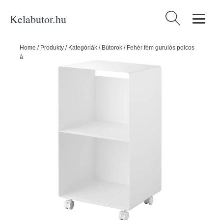
Kelabutor.hu
Keresés:
Home
/
Produkty
/
Kategóriák
/
Bútorok
/
Fehér fém gurulós polcos
állvány 40x73x38 cm Tower – YAMAZAKI