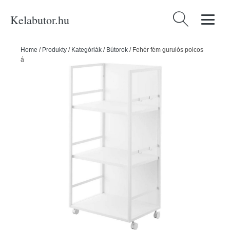
Kelabutor.hu
Keresés:
Home
/
Produkty
/
Kategóriák
/
Bútorok
/
Fehér fém gurulós polcos
állvány 42x84,5x32 cm Tower – YAMAZAKI