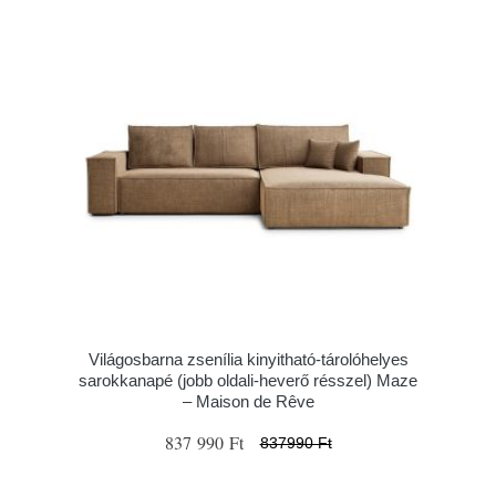
Világosbarna zsenília kinyitható-tárolóhelyes
sarokkanapé (jobb oldali-heverő résszel) Maze
– Maison de Rêve
837 990 Ft
837990 Ft