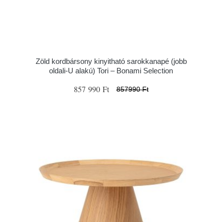
Zöld kordbársony kinyitható sarokkanapé (jobb
oldali-U alakú) Tori – Bonami Selection
857 990 Ft
857990 Ft