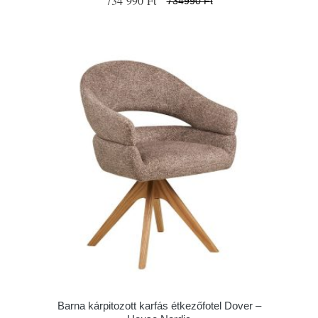
734 990 Ft
734990 Ft
Barna kárpitozott karfás étkezőfotel Dover –