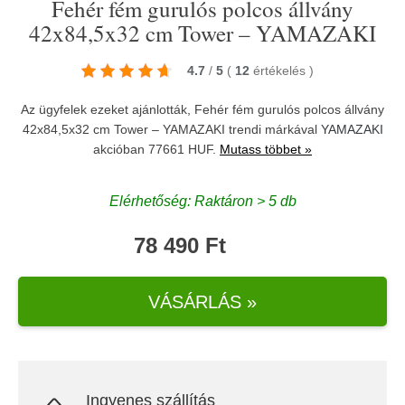
Fehér fém gurulós polcos állvány
42x84,5x32 cm Tower – YAMAZAKI
4.7
/
5
(
12
értékelés
)
Az ügyfelek ezeket ajánlották, Fehér fém gurulós polcos állvány
42x84,5x32 cm Tower – YAMAZAKI trendi márkával
YAMAZAKI
akcióban 77661 HUF.
Mutass többet »
Elérhetőség: Raktáron > 5 db
78 490 Ft
VÁSÁRLÁS »
Ingyenes szállítás