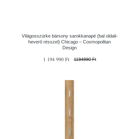
Világosszürke bársony sarokkanapé (bal oldali-
heverő résszel) Chicago – Cosmopolitan
Design
1 194 990 Ft
1194990 Ft