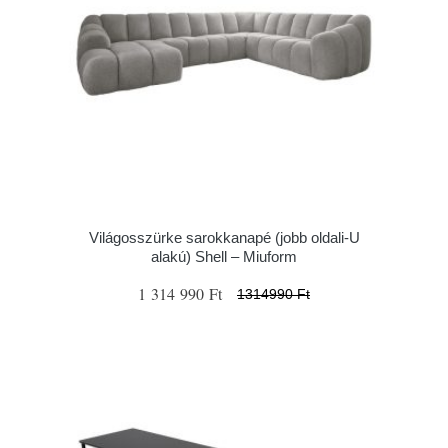
Világosszürke sarokkanapé (jobb oldali-U
alakú) Shell – Miuform
1 314 990 Ft
1314990 Ft