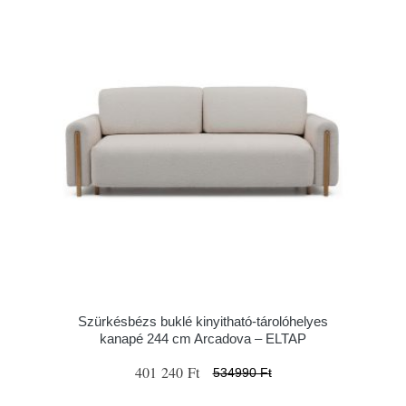
Szürkésbézs buklé kinyitható-tárolóhelyes
kanapé 244 cm Arcadova – ELTAP
401 240 Ft
534990 Ft