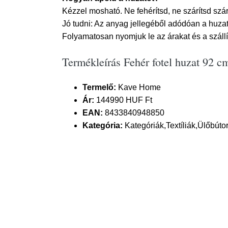
Kézzel mosható. Ne fehérítsd, ne szárítsd sz
Jó tudni: Az anyag jellegéből adódóan a huzat
Folyamatosan nyomjuk le az árakat és a szállít
Termékleírás Fehér fotel huzat 92
Termelő:
Kave Home
Ár:
144990 HUF Ft
EAN:
8433840948850
Kategória:
Kategóriák,Textíliák,Ülőbúto