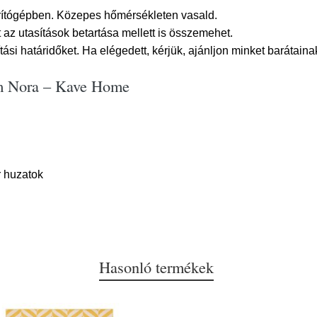
árítógépben. Közepes hőmérsékleten vasald.
 az utasítások betartása mellett is összemehet.
ási határidőket. Ha elégedett, kérjük, ajánljon minket barátaina
 cm Nora – Kave Home
r huzatok
Hasonló termékek