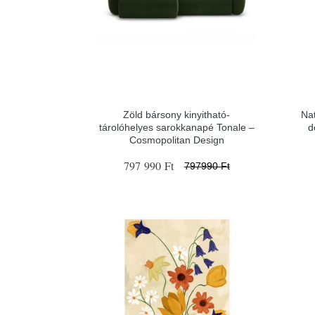
Zöld bársony kinyitható-
Nat
tárolóhelyes sarokkanapé Tonale –
d
Cosmopolitan Design
797 990 Ft
797990 Ft