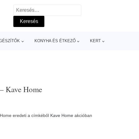
Keresés:
GÉSZÍTŐK
KONYHA ÉS ÉTKEZŐ
KERT
a – Kave Home
 Home eredeti a címkéből
Kave Home
akcióban