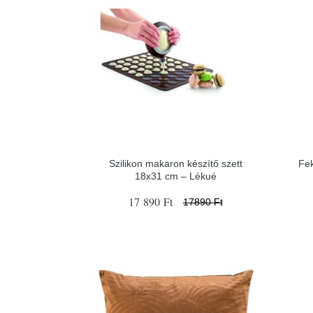
Szilikon makaron készítő szett
Fek
18x31 cm – Lékué
17 890 Ft
17890 Ft