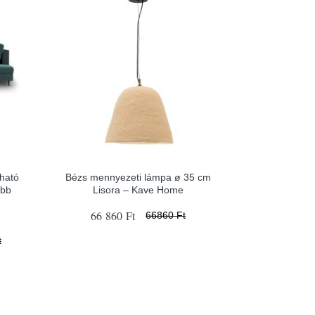
tható
Bézs mennyezeti lámpa ø 35 cm
obb
Lisora – Kave Home
66 860 Ft
66860 Ft
t