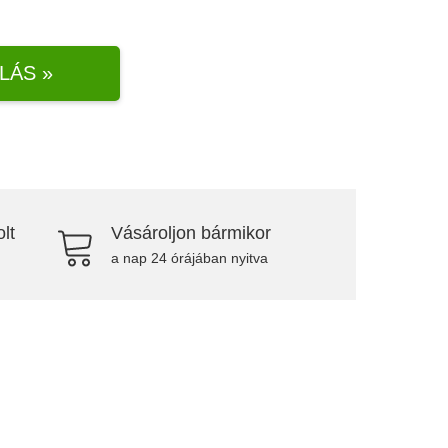
LÁS »
lt
Vásároljon bármikor
a nap 24 órájában nyitva