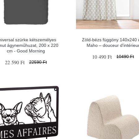
iversal szürke kétszemélyes
Zöld-bézs függöny 140x240
mut ágyneműhuzat, 200 x 220
Maho – douceur d'intérieu
cm - Good Morning
10 490 Ft
10490 Ft
22 590 Ft
22590 Ft