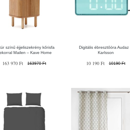
úr színű éjjeliszekrény kőrisfa
Digitális ébresztőóra Audaz
ekorral Mailen – Kave Home
Karlsson
163 970 Ft
10 190 Ft
163970 Ft
10190 Ft