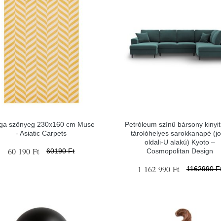
ga szőnyeg 230x160 cm Muse
Petróleum színű bársony kinyi
- Asiatic Carpets
tárolóhelyes sarokkanapé (j
oldali-U alakú) Kyoto –
60 190 Ft
Cosmopolitan Design
60190 Ft
1 162 990 Ft
1162990 F