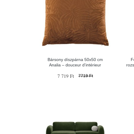
Bársony díszpárna 50x50 cm
F
Analia – douceur d'intérieur
roz
7 719 Ft
7719 Ft