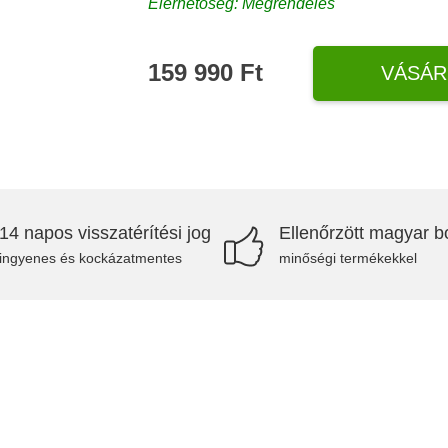
Elérhetőség: Megrendelés
159 990 Ft
VÁSÁR
14 napos visszatérítési jog
Ellenőrzött magyar bo
ingyenes és kockázatmentes
minőségi termékekkel