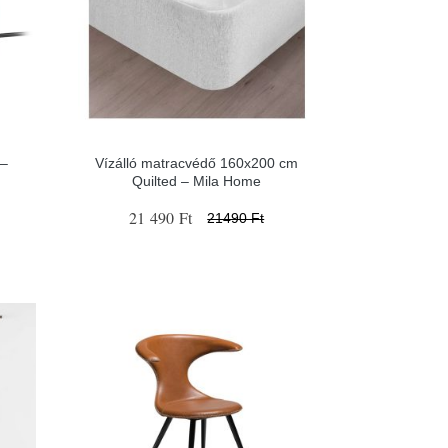
 –
Vízálló matracvédő 160x200 cm
Quilted – Mila Home
21 490 Ft
21490 Ft