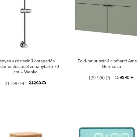
ényes ezüstszínű öntapadós
Zöld-natúr színű cipőtartó Am
sdamentes acél zuhanytartó 70
Germania
cm – Wenko
139 990 Ft
139990 Ft
21 290 Ft
21290 Ft