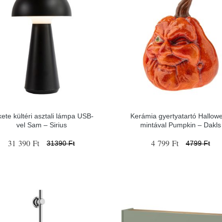
ete kültéri asztali lámpa USB-
Kerámia gyertyatartó Hallow
vel Sam – Sirius
mintával Pumpkin – Dakls
31 390 Ft
4 799 Ft
31390 Ft
4799 Ft