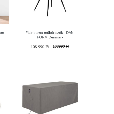
 cm
Flair barna műbőr szék - ​​​​​DAN-
r
FORM Denmark
108 990 Ft
108990 Ft