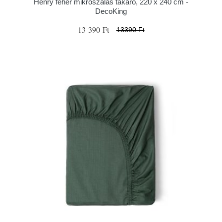
Henry fehér mikroszálas takaró, 220 x 240 cm -
DecoKing
13 390 Ft
13390 Ft