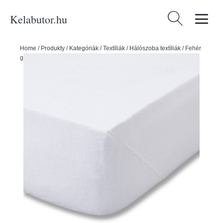
Kelabutor.hu
Keresés:
Home
/
Produkty
/
Kategóriák
/
Textíliák
/
Hálószoba textíliák
/
Fehér
gumis flanel lepedő 150x200 cm Brushed – Catherine Lansfield