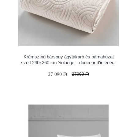
Krémszínű bársony ágytakaró és párnahuzat
szett 240x260 cm Solange – douceur d'intérieur
27 090 Ft
27090 Ft