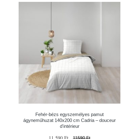
Fehér-bézs egyszemélyes pamut
ágyneműhuzat 140x200 cm Cadria – douceur
d'intérieur
11 590 Ft
11590 Ft