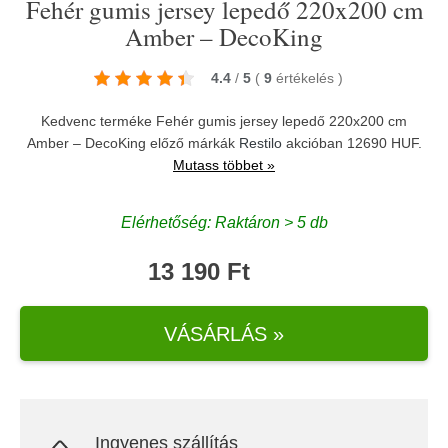
Fehér gumis jersey lepedő 220x200 cm
Amber – DecoKing
4.4
/
5
(
9
értékelés
)
Kedvenc terméke Fehér gumis jersey lepedő 220x200 cm
Amber – DecoKing előző márkák
Restilo
akcióban 12690 HUF.
Mutass többet »
Elérhetőség: Raktáron > 5 db
13 190 Ft
VÁSÁRLÁS »
Ingyenes szállítás