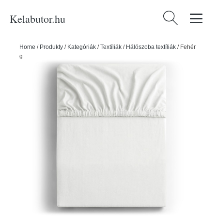
Kelabutor.hu
Keresés:
Home
/
Produkty
/
Kategóriák
/
Textíliák
/
Hálószoba textíliák
/
Fehér
gumis jersey lepedő 220x200 cm Amber – DecoKing