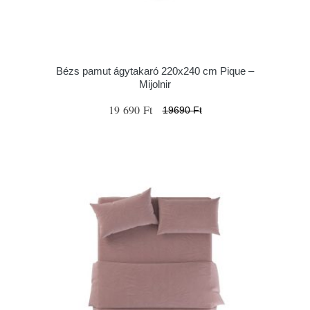
Bézs pamut ágytakaró 220x240 cm Pique –
Mijolnir
19 690 Ft
19690 Ft