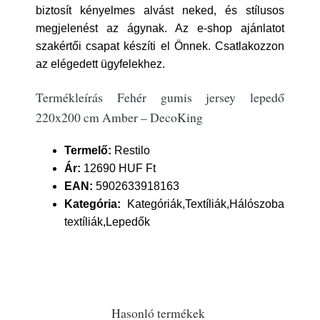
biztosít kényelmes alvást neked, és stílusos
megjelenést az ágynak. Az e-shop ajánlatot
szakértői csapat készíti el Önnek. Csatlakozzon
az elégedett ügyfelekhez.
Termékleírás Fehér gumis jersey lepedő
220x200 cm Amber – DecoKing
Termelő:
Restilo
Ár:
12690 HUF Ft
EAN:
5902633918163
Kategória:
Kategóriák,Textíliák,Hálószoba
textíliák,Lepedők
Hasonló termékek