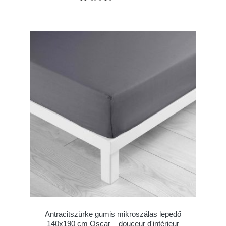
Antracitszürke gumis mikroszálas lepedő
140x190 cm Oscar – douceur d'intérieur