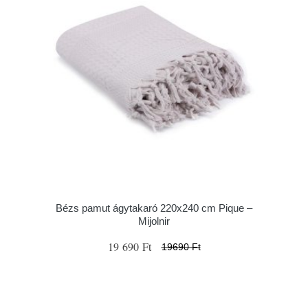
Bézs pamut ágytakaró 220x240 cm Pique –
Mijolnir
19 690 Ft
19690 Ft