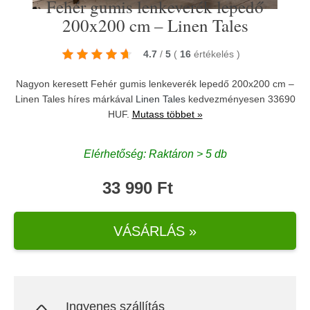
Fehér gumis lenkeverék lepedő
200x200 cm – Linen Tales
4.7
/
5
(
16
értékelés
)
Nagyon keresett Fehér gumis lenkeverék lepedő 200x200 cm –
Linen Tales híres márkával
Linen Tales
kedvezményesen 33690
HUF.
Mutass többet »
Elérhetőség: Raktáron > 5 db
33 990 Ft
VÁSÁRLÁS »
Ingyenes szállítás