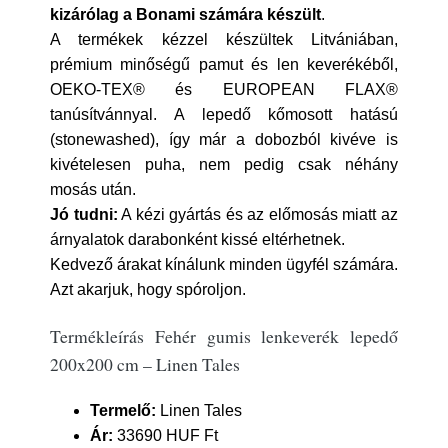
kizárólag a Bonami számára készült
.
A termékek kézzel készültek Litvániában,
prémium minőségű pamut és len keverékéből,
OEKO-TEX® és EUROPEAN FLAX®
tanúsítvánnyal. A lepedő kőmosott hatású
(stonewashed), így már a dobozból kivéve is
kivételesen puha, nem pedig csak néhány
mosás után.
Jó tudni:
A kézi gyártás és az előmosás miatt az
árnyalatok darabonként kissé eltérhetnek.
Kedvező árakat kínálunk minden ügyfél számára.
Azt akarjuk, hogy spóroljon.
Termékleírás Fehér gumis lenkeverék lepedő
200x200 cm – Linen Tales
Termelő:
Linen Tales
Ár:
33690 HUF Ft