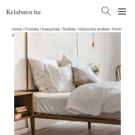
Kelabutor.hu
Keresés:
Home
/
Produkty
/
Kategóriák
/
Textíliák
/
Hálószoba textíliák
/
Fehér
gumis lenkeverék lepedő 200x200 cm – Linen Tales