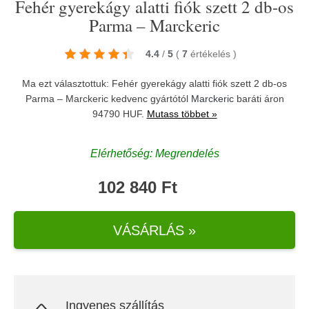
Fehér gyerekágy alatti fiók szett 2 db-os
Parma – Marckeric
4.4
/
5
(
7
értékelés
)
Ma ezt választottuk: Fehér gyerekágy alatti fiók szett 2 db-os
Parma – Marckeric kedvenc gyártótól
Marckeric
baráti áron
94790 HUF.
Mutass többet »
Elérhetőség: Megrendelés
102 840 Ft
VÁSÁRLÁS »
Ingyenes szállítás