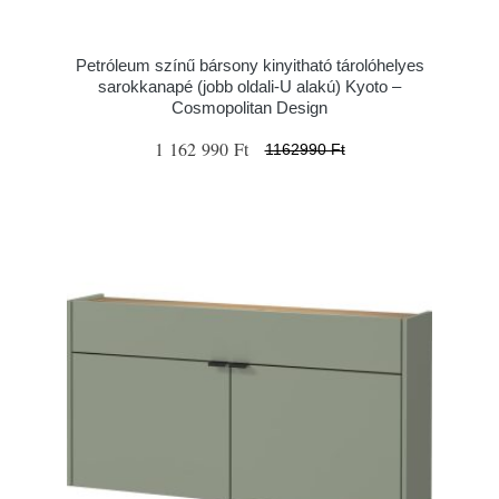
Petróleum színű bársony kinyitható tárolóhelyes
sarokkanapé (jobb oldali-U alakú) Kyoto –
Cosmopolitan Design
1 162 990 Ft
1162990 Ft