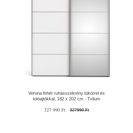
Verona fehér ruhásszekrény tükörrel és
tolóajtókkal, 182 x 202 cm - Tvilum
327 990 Ft
327990 Ft