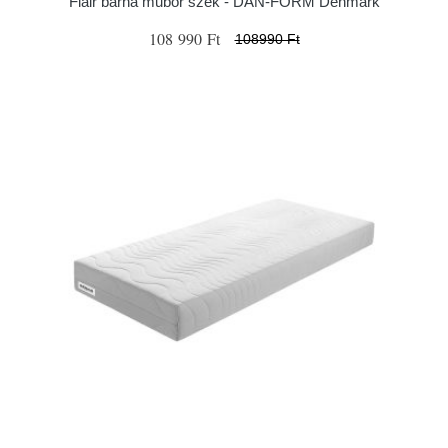
Flair barna műbőr szék - ​​​​​DAN-FORM Denmark
108 990 Ft
108990 Ft