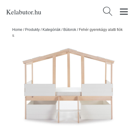
Kelabutor.hu
Keresés:
Home
/
Produkty
/
Kategóriák
/
Bútorok
/
Fehér gyerekágy alatti fiók
szett 2 db-os Parma – Marckeric