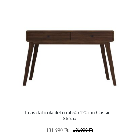
Íróasztal diófa dekorral 50x120 cm Cassie –
Støraa
131 990 Ft
131990 Ft