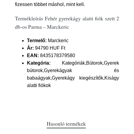
fizessen többet máshol, mint kell.
Termékleírás Fehér gyerekágy alatti fiók szett 2
db-os Parma – Marckeric
Termelő:
Marckeric
Ár:
94790 HUF Ft
EAN:
8435178379580
Kategória:
Kategóriák,Bútorok,Gyerek
bútorok,Gyerekágyak és
babaágyak,Gyerekágy kiegészítők,Kiságy
alatti fiókok
Hasonló termékek