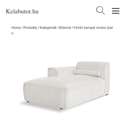
Kelabutor.hu
Keresés:
Home
/
Produkty
/
Kategóriák
/
Bútorok
/
Fehér kanapé modul (bal
oldali) Flex Felix – Miuform