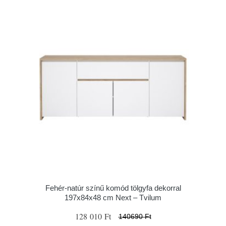
Fehér-natúr színű komód tölgyfa dekorral
197x84x48 cm Next – Tvilum
128 010 Ft
140690 Ft