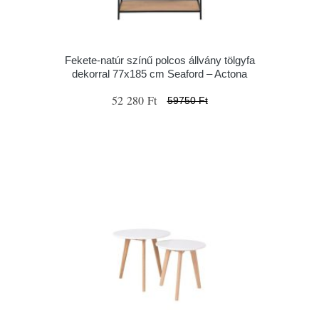
Fekete-natúr színű polcos állvány tölgyfa
dekorral 77x185 cm Seaford – Actona
52 280 Ft
59750 Ft