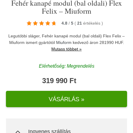
Fehér kanapé modul (bal oldali) Flex
Felix – Miuform
4.8
/
5
(
21
értékelés
)
Legutóbbi sláger, Fehér kanapé modul (bal oldali) Flex Felix –
Miuform ismert gyártótól
Miuform
kedvező áron 281990 HUF.
Mutass többet »
Elérhetőség: Megrendelés
319 990 Ft
VÁSÁRLÁS »
Ingyenes szállítás