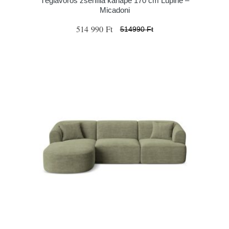
Téglavörös zsenília kanapé 170 cm Lupine –
Micadoni
514 990 Ft
514990 Ft