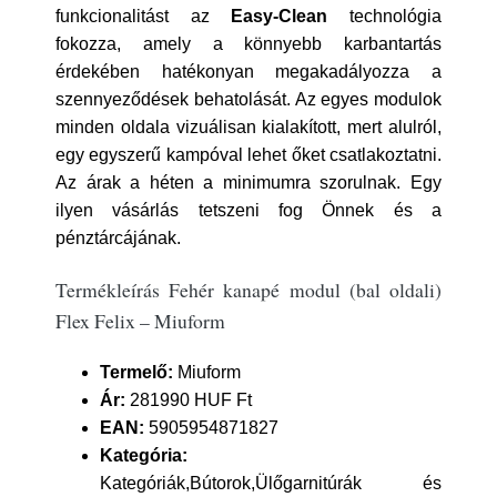
funkcionalitást az
Easy-Clean
technológia
fokozza, amely a könnyebb karbantartás
érdekében hatékonyan megakadályozza a
szennyeződések behatolását. Az egyes modulok
minden oldala vizuálisan kialakított, mert alulról,
egy egyszerű kampóval lehet őket csatlakoztatni.
Az árak a héten a minimumra szorulnak. Egy
ilyen vásárlás tetszeni fog Önnek és a
pénztárcájának.
Termékleírás Fehér kanapé modul (bal oldali)
Flex Felix – Miuform
Termelő:
Miuform
Ár:
281990 HUF Ft
EAN:
5905954871827
Kategória:
Kategóriák,Bútorok,Ülőgarnitúrák és