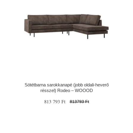
Sötétbarna sarokkanapé (jobb oldali-heverő
résszel) Rodeo – WOOOD
813 793 Ft
813793 Ft