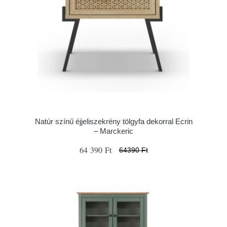
Natúr színű éjjeliszekrény tölgyfa dekorral Ecrin
– Marckeric
64 390 Ft
64390 Ft