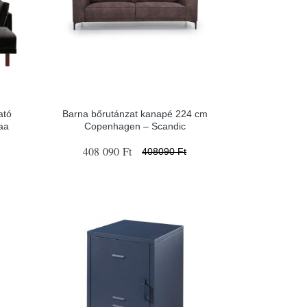
ató
Barna bőrutánzat kanapé 224 cm
aa
Copenhagen – Scandic
408 090 Ft
408090 Ft