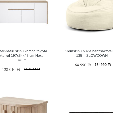
hér-natúr színű komód tölgyfa
Krémszínű buklé babzsákfote
ekorral 197x84x48 cm Next –
135 – SLOWDOWN
Tvilum
164 990 Ft
164990 Ft
128 010 Ft
140690 Ft