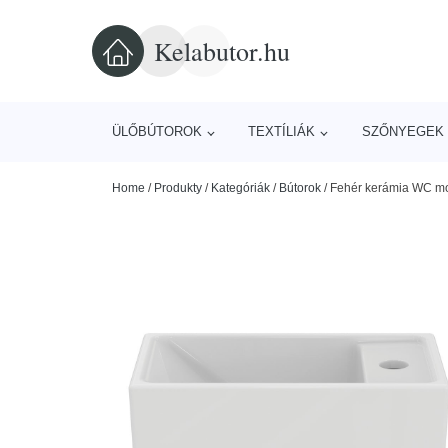
Kelabutor.hu
ÜLŐBÚTOROK
TEXTÍLIÁK
SZŐNYEGEK 
Home
/
Produkty
/
Kategóriák
/
Bútorok
/
Fehér kerámia WC mos