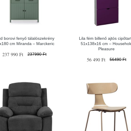
ld borovi fenyő tálalószekrény
Lila fém billenő ajtós cipőtar
x180 cm Miranda – Marckeric
51x138x16 cm – Househol
Pleasure
237 990 Ft
237990 Ft
56 490 Ft
56490 Ft