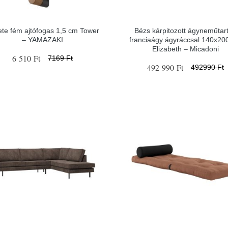
te fém ajtófogas 1,5 cm Tower
Bézs kárpitozott ágyneműtar
– YAMAZAKI
franciaágy ágyráccsal 140x20
Elizabeth – Micadoni
6 510 Ft
7169 Ft
492 990 Ft
492990 Ft