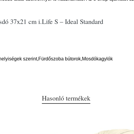
ó 37x21 cm i.Life S – Ideal Standard
helyiségek szerint,Fürdőszoba bútorok,Mosdókagylók
Hasonló termékek