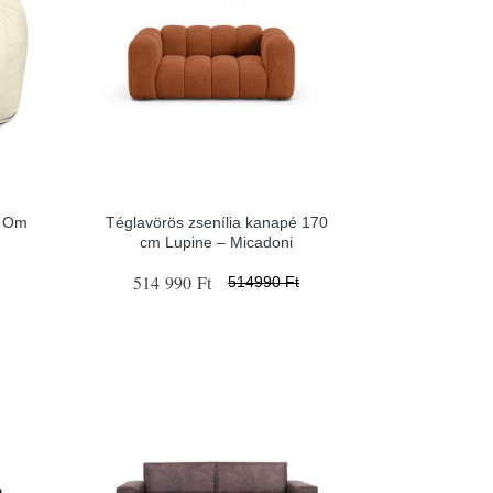
l Om
Téglavörös zsenília kanapé 170
cm Lupine – Micadoni
514 990 Ft
514990 Ft