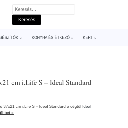
Keresés:
GÉSZÍTŐK
KONYHA ÉS ÉTKEZŐ
KERT
1 cm i.Life S – Ideal Standard
37x21 cm i.Life S – Ideal Standard a cégtől
Ideal
többet »