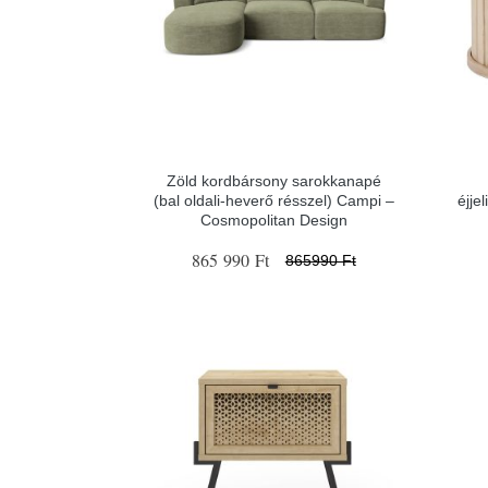
Zöld kordbársony sarokkanapé
(bal oldali-heverő résszel) Campi –
éjje
Cosmopolitan Design
865 990 Ft
865990 Ft