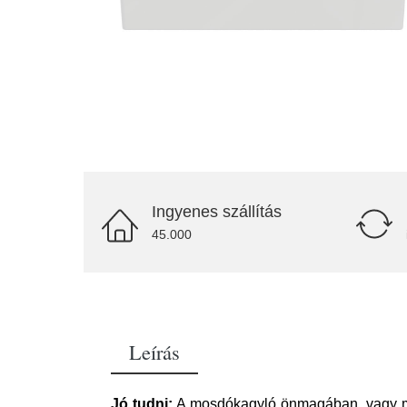
Ingyenes szállítás
45.000
Leírás
Jó tudni:
A mosdókagyló önmagában, vagy mosd