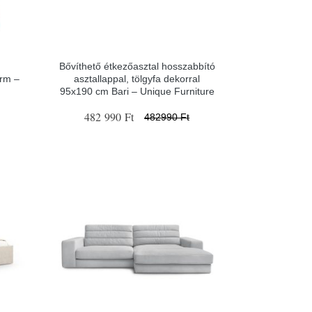
Bővíthető étkezőasztal hosszabbító
orm –
asztallappal, tölgyfa dekorral
95x190 cm Bari – Unique Furniture
482 990 Ft
482990 Ft