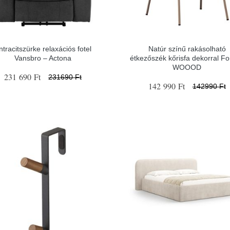
ntracitszürke relaxációs fotel
Natúr színű rakásolható
Vansbro – Actona
étkezőszék kőrisfa dekorral F
WOOOD
231 690 Ft
231690 Ft
142 990 Ft
142990 Ft