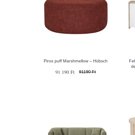
Piros puff Marshmellow – Hübsch
Fe
d
91 190 Ft
91190 Ft