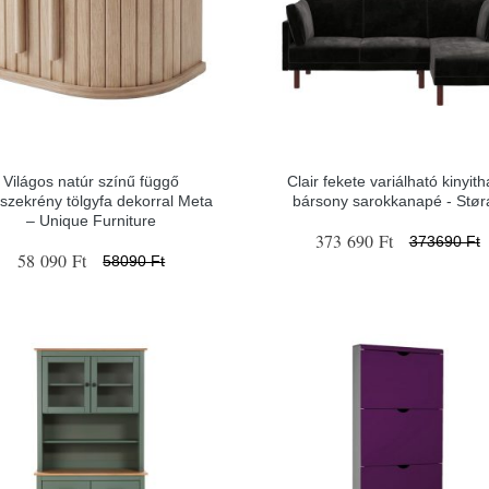
Világos natúr színű függő
Clair fekete variálható kinyith
liszekrény tölgyfa dekorral Meta
bársony sarokkanapé - Stør
– Unique Furniture
373 690 Ft
373690 Ft
58 090 Ft
58090 Ft