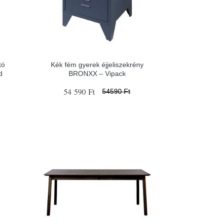
tó
Kék fém gyerek éjjeliszekrény
d
BRONXX – Vipack
54 590 Ft
54590 Ft