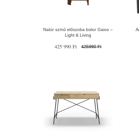
Natúr színű előszoba bútor Gaios –
A
Light & Living
425 990 Ft
425990 Ft