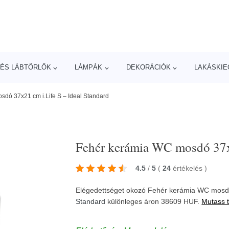
ÉS LÁBTÖRLŐK
LÁMPÁK
DEKORÁCIÓK
LAKÁSKIE
dó 37x21 cm i.Life S – Ideal Standard
Fehér kerámia WC mosdó 37x2
4.5
/
5
(
24
értékelés
)
Elégedettséget okozó Fehér kerámia WC mosdó 
Standard
különleges áron 38609 HUF.
Mutass 