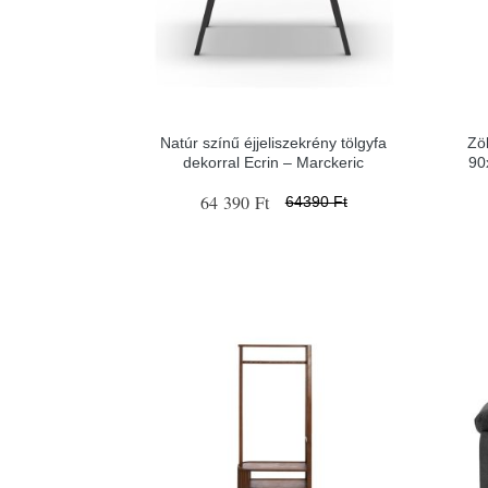
Natúr színű éjjeliszekrény tölgyfa
Zö
dekorral Ecrin – Marckeric
90
64 390 Ft
64390 Ft