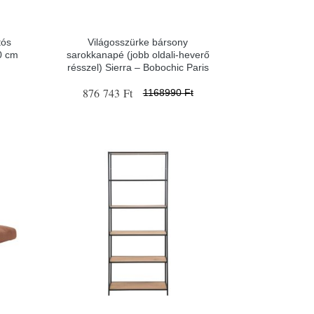
tós
Világosszürke bársony
0 cm
sarokkanapé (jobb oldali-heverő
résszel) Sierra – Bobochic Paris
876 743 Ft
1168990 Ft