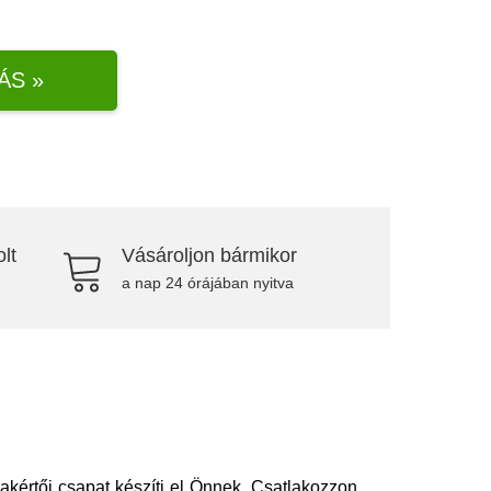
ÁS »
lt
Vásároljon bármikor
a nap 24 órájában nyitva
kértői csapat készíti el Önnek. Csatlakozzon