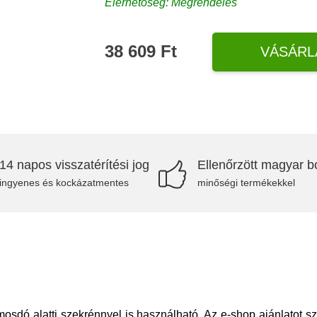
Elérhetőség: Megrendelés
38 609 Ft
VÁSÁRL
14 napos visszatérítési jog
Ellenőrzött magyar bo
ingyenes és kockázatmentes
minőségi termékekkel
ó alatti szekrénnyel is használható. Az e-shop ajánlatot sza