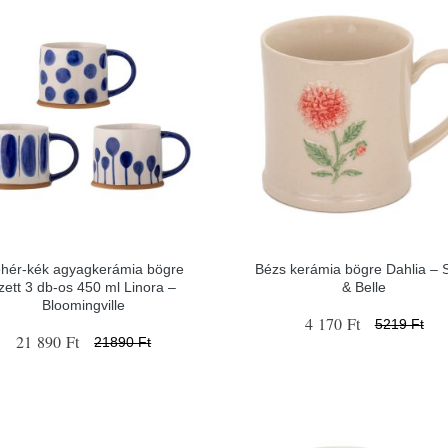
hér-kék agyagkerámia bögre
Bézs kerámia bögre Dahlia – 
zett 3 db-os 450 ml Linora –
& Belle
Bloomingville
4 170 Ft
5219 Ft
21 890 Ft
21890 Ft