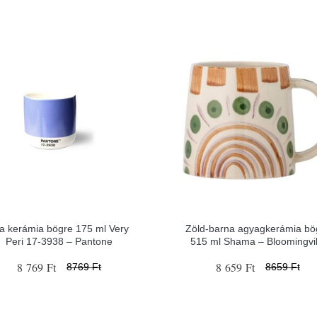
la kerámia bögre 175 ml Very
Zöld-barna agyagkerámia bö
Peri 17-3938 – Pantone
515 ml Shama – Bloomingvil
8 769 Ft
8 659 Ft
8769 Ft
8659 Ft