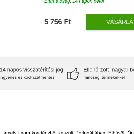
Elérhetőség: 14 napon belül
5 756 Ft
VÁSÁRLÁ
14 napos visszatérítési jog
Ellenőrzött magyar bo
ingyenes és kockázatmentes
minőségi termékekkel
 amely finom kőedényből készült Portugáliában. Elbűvöli Önt