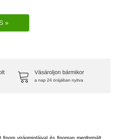
S »
lt
Vásároljon bármikor
a nap 24 órájában nyitva
 finom virágmintáival és finoman megformált