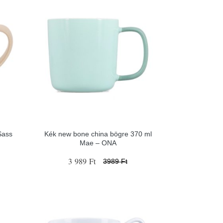
Sass
Kék new bone china bögre 370 ml
Mae – ONA
3 989 Ft
3989 Ft