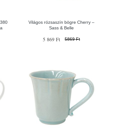
 380
Világos rózsaszín bögre Cherry –
va
Sass & Belle
5 869 Ft
5869 Ft