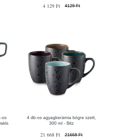
4 129 Ft
4129 Ft
b-os
4 db-os agyagkerámia bögre szett,
akls
300 ml - Bitz
21 668 Ft
21668 Ft