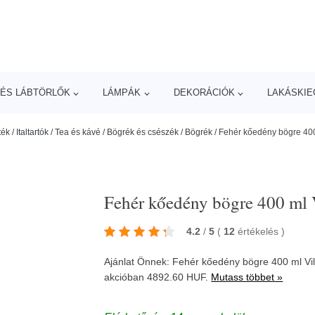
ÉS LÁBTÖRLŐK
LÁMPÁK
DEKORÁCIÓK
LAKÁSKIE
ték
/
Italtartók
/
Tea és kávé
/
Bögrék és csészék
/
Bögrék
/
Fehér kőedény bögre 400
Fehér kőedény bögre 400 ml 
4.2
/
5
(
12
értékelés
)
Ajánlat Önnek: Fehér kőedény bögre 400 ml Vi
akcióban 4892.60 HUF.
Mutass többet »