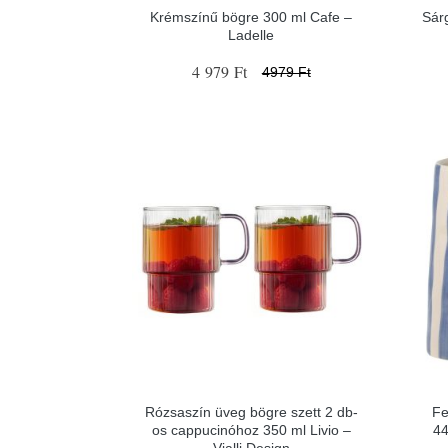
Krémszínű bögre 300 ml Cafe –
Sár
Ladelle
4 979 Ft
4979 Ft
Rózsaszín üveg bögre szett 2 db-
Fe
os cappucinóhoz 350 ml Livio –
44
Vialli Design