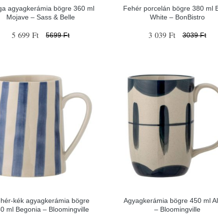
ga agyagkerámia bögre 360 ml
Fehér porcelán bögre 380 ml 
Mojave – Sass & Belle
White – BonBistro
5 699 Ft
3 039 Ft
5699 Ft
3039 Ft
hér-kék agyagkerámia bögre
Agyagkerámia bögre 450 ml Al
0 ml Begonia – Bloomingville
– Bloomingville