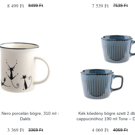
8 499 Ft
7 539 Ft
8499 Ft
7539 Ft
 Nero porcelán bögre, 310 ml -
Kék kőedény bögre szett 2 d
Dakls
cappucinóhoz 190 ml Tone – D
3 369 Ft
4 069 Ft
3369 Ft
4069 Ft