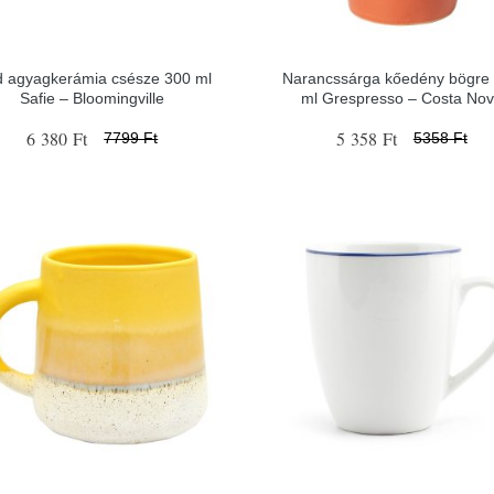
d agyagkerámia csésze 300 ml
Narancssárga kőedény bögre
Safie – Bloomingville
ml Grespresso – Costa No
6 380 Ft
5 358 Ft
7799 Ft
5358 Ft