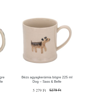
gre
Bézs agyagkerámia bögre 225 ml
le
Dog – Sass & Belle
5 279 Ft
5279 Ft