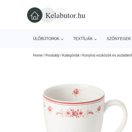
Kelabutor.hu
ÜLŐBÚTOROK
TEXTÍLIÁK
SZŐNYEGEK 
Home
/
Produkty
/
Kategóriák
/
Konyhai eszközök és asztalterí