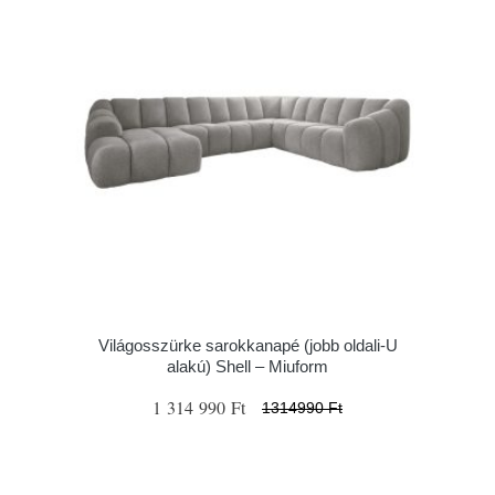
Világosszürke sarokkanapé (jobb oldali-U
alakú) Shell – Miuform
1 314 990 Ft
1314990 Ft