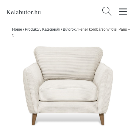
Kelabutor.hu
Keresés:
Home
/
Produkty
/
Kategóriák
/
Bútorok
/
Fehér kordbársony fotel Paris –
Scandic