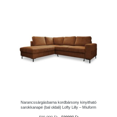
Narancssárgásbarna kordbársony kinyitható
sarokkanapé (bal oldali) Lofty Lilly – Miuform
599 990 Ft
599990 Ft