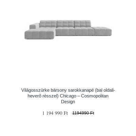
Világosszürke bársony sarokkanapé (bal oldali-
heverő résszel) Chicago – Cosmopolitan
Design
1 194 990 Ft
1194990 Ft