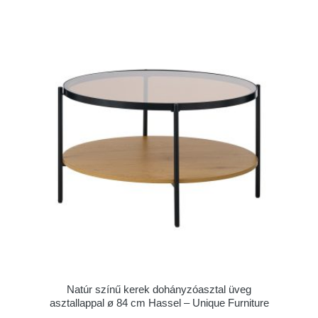
Natúr színű kerek dohányzóasztal üveg
asztallappal ø 84 cm Hassel – Unique Furniture