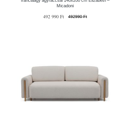
franciaágy ágyráccsal 140x200 cm Elizabeth –
Micadoni
492 990 Ft
492990 Ft