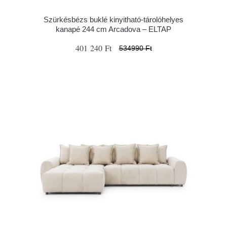
Szürkésbézs buklé kinyitható-tárolóhelyes
kanapé 244 cm Arcadova – ELTAP
401 240 Ft
534990 Ft