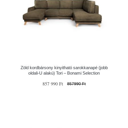
Zöld kordbársony kinyitható sarokkanapé (jobb
oldali-U alakú) Tori – Bonami Selection
857 990 Ft
857990 Ft