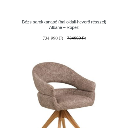
Bézs sarokkanapé (bal oldali-heverő résszel)
Albane – Ropez
734 990 Ft
734990 Ft