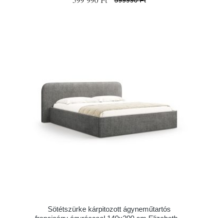
Sötétszürke kárpitozott ágyneműtartós