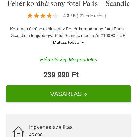
Fehér kordbársony fotel Paris – Scandic
4.3
/
5
(
21
értékelés
)
Kellemes érzések kölcsönöz Fehér kordbársony fotel Paris –
Scandic a legjobb gyártótól
Scandic
most a ár 216990 HUF.
Mutass többet »
Elérhetőség: Megrendelés
239 990 Ft
VÁSÁRLÁS »
Ingyenes szállítás
45.000