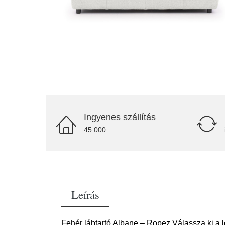
Ingyenes szállítás
45.000
Leírás
Fehér lábtartó Albane – Ropez Válassza ki a l