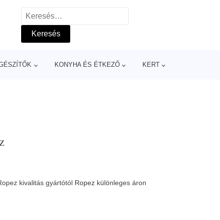
Keresés:
GÉSZÍTŐK
KONYHA ÉS ÉTKEZŐ
KERT
z
opez kivalitás gyártótól
Ropez
különleges áron