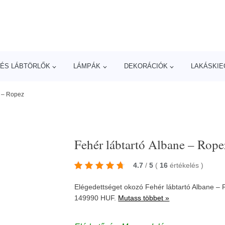
ÉS LÁBTÖRLŐK
LÁMPÁK
DEKORÁCIÓK
LAKÁSKIE
e – Ropez
Fehér lábtartó Albane – Rope
4.7
/
5
(
16
értékelés
)
Elégedettséget okozó Fehér lábtartó Albane – R
149990 HUF.
Mutass többet »