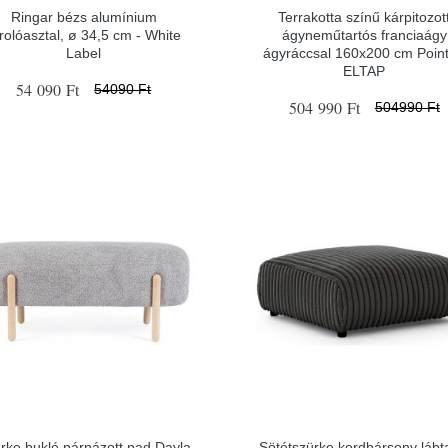
Ringar bézs alumínium
Terrakotta színű kárpitozot
rolóasztal, ø 34,5 cm - White
ágyneműtartós franciaágy
Label
ágyráccsal 160x200 cm Point
ELTAP
54 090 Ft
54090 Ft
504 990 Ft
504990 Ft
rke buklé párnázott pad Dayla
Sötétszürke kordbársony lábt