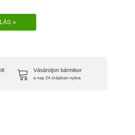
LÁS »
lt
Vásároljon bármikor
a nap 24 órájában nyitva