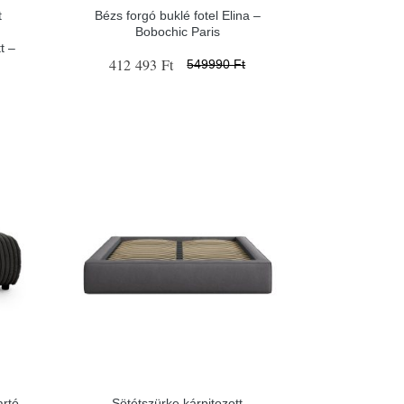
t
Bézs forgó buklé fotel Elina –
Bobochic Paris
t –
412 493 Ft
549990 Ft
artó
Sötétszürke kárpitozott