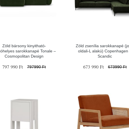
Zöld bársony kinyitható-
Zöld zsenília sarokkanapé (j
olóhelyes sarokkanapé Tonale –
oldali-L alakú) Copenhagen
Cosmopolitan Design
Scandic
797 990 Ft
673 990 Ft
797990 Ft
673990 Ft