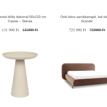
asztal diófa dekorral 50x120 cm
Oslo bézs sarokkanapé, bal old
Cassie – Støraa
Scandic
131 990 Ft
723 990 Ft
131990 Ft
723990 Ft