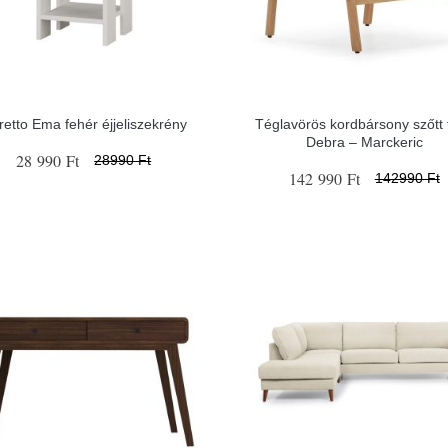
etto Ema fehér éjjeliszekrény
Téglavörös kordbársony szőtt f
Debra – Marckeric
28 990 Ft
28990 Ft
142 990 Ft
142990 Ft