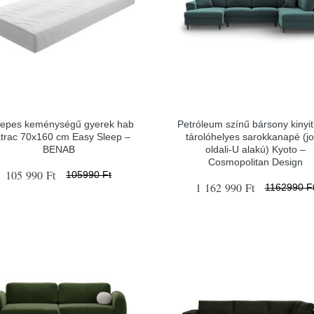
epes keménységű gyerek hab
Petróleum színű bársony kinyi
trac 70x160 cm Easy Sleep –
tárolóhelyes sarokkanapé (j
BENAB
oldali-U alakú) Kyoto –
Cosmopolitan Design
105 990 Ft
105990 Ft
1 162 990 Ft
1162990 F