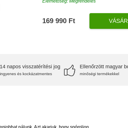
Elérhetőség: Megrendelés
169 990 Ft
VÁSÁR
14 napos visszatérítési jog
Ellenőrzött magyar bo
ingyenes és kockázatmentes
minőségi termékekkel
egjobbat nálunk. Azt akarjuk, hogy spóroljon.