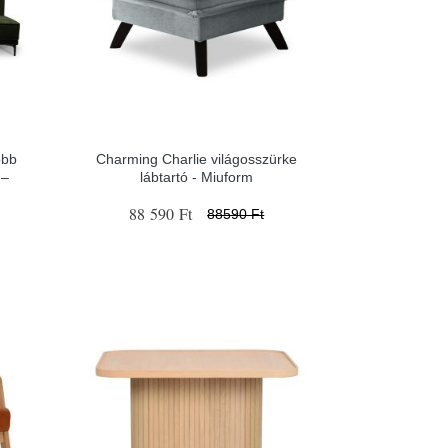
obb
Charming Charlie világosszürke
 –
lábtartó - Miuform
88 590 Ft
88590 Ft