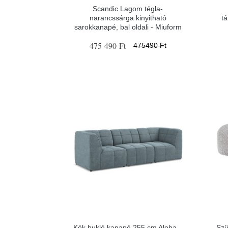
Scandic Lagom tégla-
narancssárga kinyitható
tá
sarokkanapé, bal oldali - Miuform
475 490 Ft
475490 Ft
Kék buklé kanapé 255 cm Aloha –
Szü