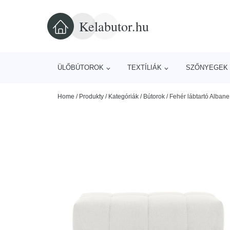
Kelabutor.hu
ÜLŐBÚTOROK
TEXTÍLIÁK
SZŐNYEGEK 
Home
/
Produkty
/
Kategóriák
/
Bútorok
/
Fehér lábtartó Alban