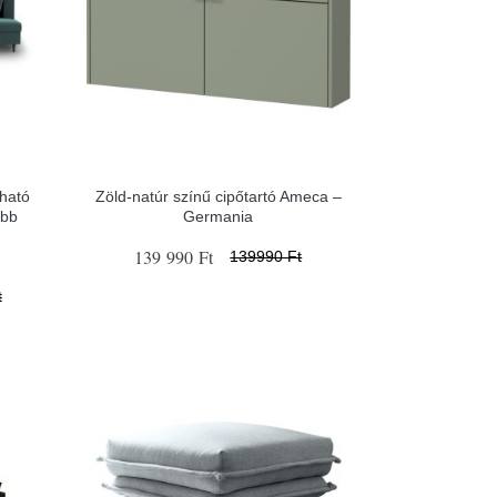
tható
Zöld-natúr színű cipőtartó Ameca –
obb
Germania
139 990 Ft
139990 Ft
t