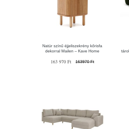
Natúr színű éjjeliszekrény kőrisfa
dekorral Mailen – Kave Home
tár
163 970 Ft
163970 Ft