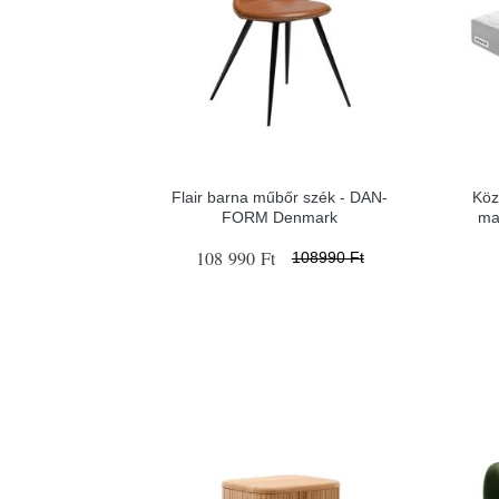
Flair barna műbőr szék - ​​​​​DAN-
Köz
FORM Denmark
ma
108 990 Ft
108990 Ft