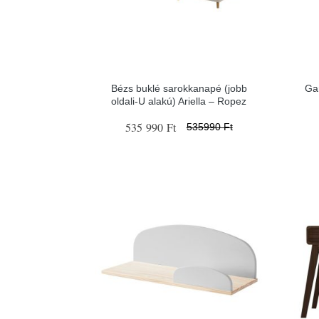
Bézs buklé sarokkanapé (jobb
Gar
oldali-U alakú) Ariella – Ropez
535 990 Ft
535990 Ft