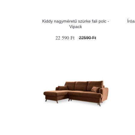
Kiddy nagyméretű szürke fali polc -
Író
Vipack
22 590 Ft
22590 Ft