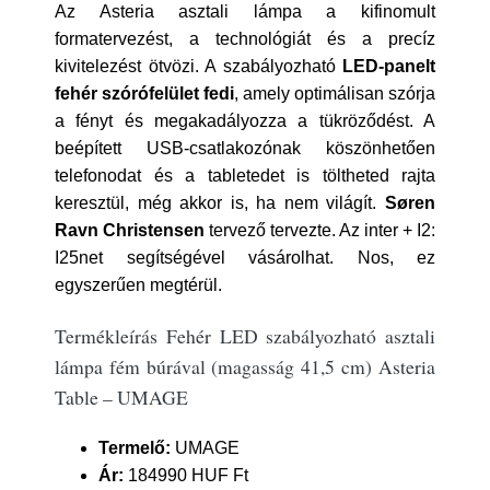
Az Asteria asztali lámpa a kifinomult
formatervezést, a technológiát és a precíz
kivitelezést ötvözi. A szabályozható
LED-panelt
fehér szórófelület fedi
, amely optimálisan szórja
a fényt és megakadályozza a tükröződést. A
beépített USB-csatlakozónak köszönhetően
telefonodat és a tabletedet is töltheted rajta
keresztül, még akkor is, ha nem világít.
Søren
Ravn Christensen
tervező tervezte. Az inter + I2:
I25net segítségével vásárolhat. Nos, ez
egyszerűen megtérül.
Termékleírás Fehér LED szabályozható asztali
lámpa fém búrával (magasság 41,5 cm) Asteria
Table – UMAGE
Termelő:
UMAGE
Ár:
184990 HUF Ft