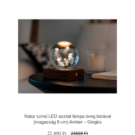
Natúr színű LED asztali lámpa üveg búrával
(magasság 8 cm) Amber – Gingko
22 890 Ft
24669 Ft