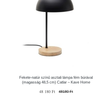
Fekete-natúr színű asztali lámpa fém búrával
(magasság 48,5 cm) Catlar – Kave Home
48 180 Ft
48180 Ft