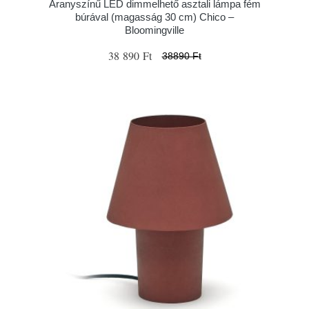
Aranyszínű LED dimmelhető asztali lámpa fém
búrával (magasság 30 cm) Chico –
Bloomingville
38 890 Ft
38890 Ft