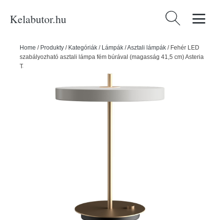
Kelabutor.hu
Keresés:
Home
/
Produkty
/
Kategóriák
/
Lámpák
/
Asztali lámpák
/
Fehér LED
szabályozható asztali lámpa fém búrával (magasság 41,5 cm) Asteria
Table – UMAGE