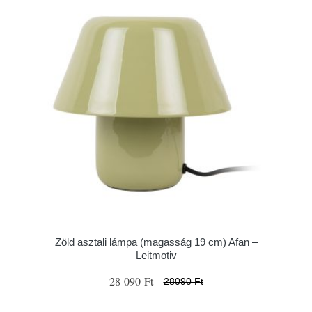
Zöld asztali lámpa (magasság 19 cm) Afan –
Leitmotiv
28 090 Ft
28090 Ft