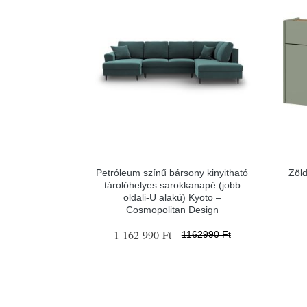
Petróleum színű bársony kinyitható
Zöld
tárolóhelyes sarokkanapé (jobb
oldali-U alakú) Kyoto –
Cosmopolitan Design
1 162 990 Ft
1162990 Ft