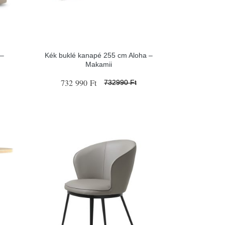
 –
Kék buklé kanapé 255 cm Aloha –
Makamii
732 990 Ft
732990 Ft