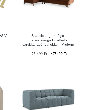
ASIV
Scandic Lagom tégla-
narancssárga kinyitható
sarokkanapé, bal oldali - Miuform
475 490 Ft
475490 Ft