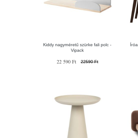
Kiddy nagyméretű szürke fali polc -
Író
Vipack
22 590 Ft
22590 Ft