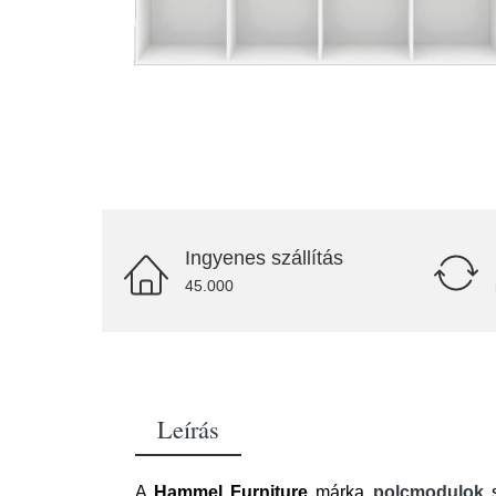
Ingyenes szállítás
45.000
Leírás
A
Hammel Furniture
márka
polcmodulok
s