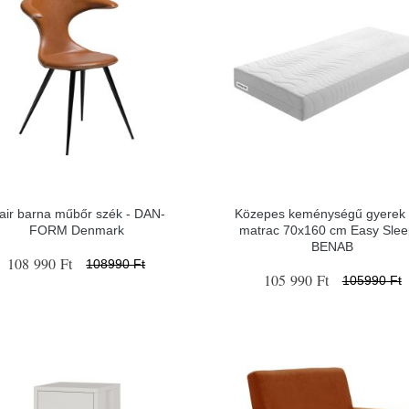
air barna műbőr szék - ​​​​​DAN-
Közepes keménységű gyerek
FORM Denmark
matrac 70x160 cm Easy Slee
BENAB
108 990 Ft
108990 Ft
105 990 Ft
105990 Ft