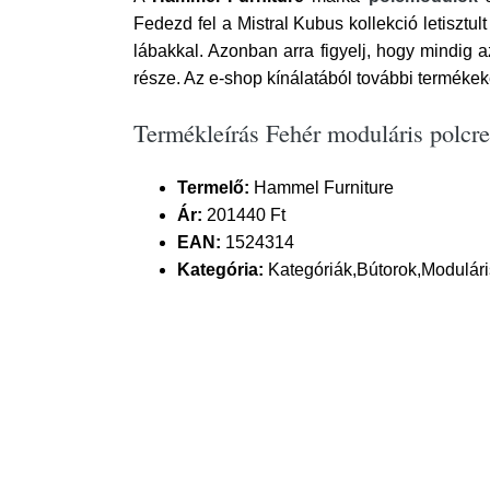
Fedezd fel a Mistral Kubus kollekció letisztul
lábakkal. Azonban arra figyelj, hogy mindig
része. Az e-shop kínálatából további termékeket
Termékleírás Fehér moduláris polcr
Termelő:
Hammel Furniture
Ár:
201440 Ft
EAN:
1524314
Kategória:
Kategóriák,Bútorok,Modulári