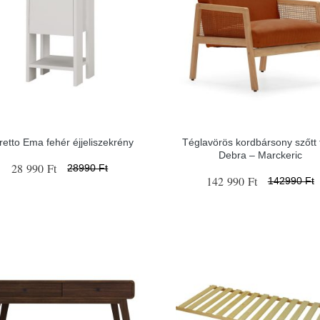
etto Ema fehér éjjeliszekrény
Téglavörös kordbársony szőtt f
Debra – Marckeric
28 990 Ft
28990 Ft
142 990 Ft
142990 Ft