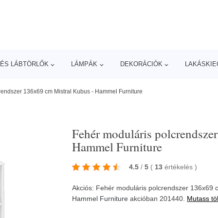
ÉS LÁBTÖRLŐK
LÁMPÁK
DEKORÁCIÓK
LAKÁSKIE
rendszer 136x69 cm Mistral Kubus - Hammel Furniture
Fehér moduláris polcrendsze
Hammel Furniture
4.5
/
5
(
13
értékelés
)
Akciós: Fehér moduláris polcrendszer 136x69 c
Hammel Furniture
akcióban 201440.
Mutass tö