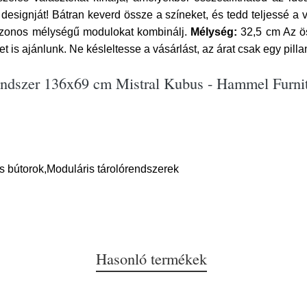
t designját! Bátran keverd össze a színeket, és tedd teljessé a
 azonos mélységű modulokat kombinálj.
Mélység:
32,5 cm Az ö
 is ajánlunk. Ne késleltesse a vásárlást, az árat csak egy pillan
endszer 136x69 cm Mistral Kubus - Hammel Furni
s bútorok,Moduláris tárolórendszerek
Hasonló termékek