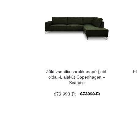
Zöld zsenília sarokkanapé (jobb
Fl
oldali-L alakú) Copenhagen –
Scandic
673 990 Ft
673990 Ft