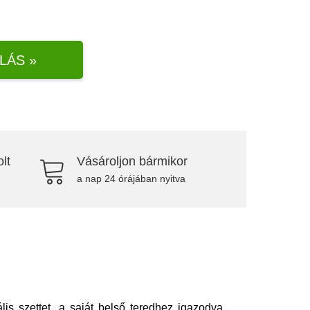
LÁS »
lt
Vásároljon bármikor
a nap 24 órájában nyitva
lis szettet, a saját belső teredhez igazodva.