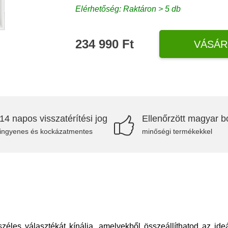
Elérhetőség: Raktáron > 5 db
234 990 Ft
VÁSÁR
14 napos visszatérítési jog
Ellenőrzött magyar bo
ingyenes és kockázatmentes
minőségi termékekkel
zéles választékát kínálja, amelyekből összeállíthatod az ideá