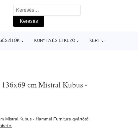
Keresés:
GÉSZÍTŐK
KONYHA ÉS ÉTKEZŐ
KERT
r 136x69 cm Mistral Kubus -
m Mistral Kubus - Hammel Furniture gyártótól
bbet »