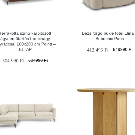
Terrakotta színű kárpitozott
Bézs forgó buklé fotel Elina
ágyneműtartós franciaágy
Bobochic Paris
yráccsal 160x200 cm Pointt –
412 493 Ft
ELTAP
549990 Ft
504 990 Ft
504990 Ft