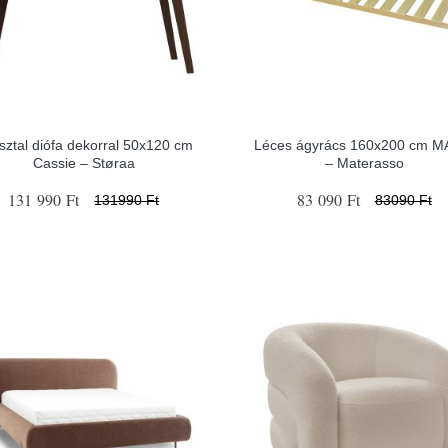
asztal diófa dekorral 50x120 cm
Léces ágyrács 160x200 cm M
Cassie – Støraa
– Materasso
131 990 Ft
83 090 Ft
131990 Ft
83090 Ft