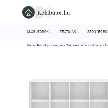
Kelabutor.hu
ÜLŐBÚTOROK
TEXTÍLIÁK
SZŐNYEGEK 
Home
/
Produkty
/
Kategóriák
/
Bútorok
/
Fehér moduláris polc