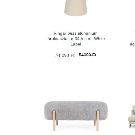
Ringar bézs alumínium
tárolóasztal, ø 34,5 cm - White
Label
ág
54 090 Ft
54090 Ft