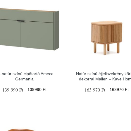
-natúr színű cipőtartó Ameca –
Natúr színű éjjeliszekrény kőr
Germania
dekorral Mailen – Kave Ho
139 990 Ft
163 970 Ft
139990 Ft
163970 Ft