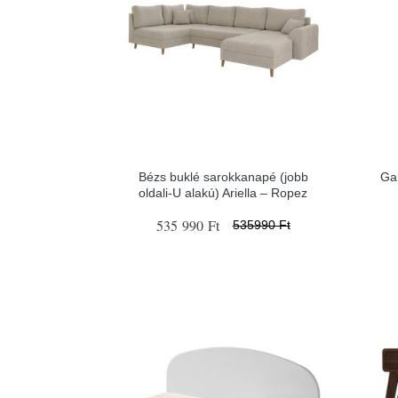
Bézs buklé sarokkanapé (jobb
Gar
oldali-U alakú) Ariella – Ropez
535 990 Ft
535990 Ft