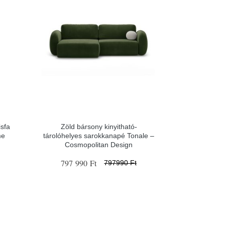
isfa
Zöld bársony kinyitható-
me
tárolóhelyes sarokkanapé Tonale –
Cosmopolitan Design
797 990 Ft
797990 Ft