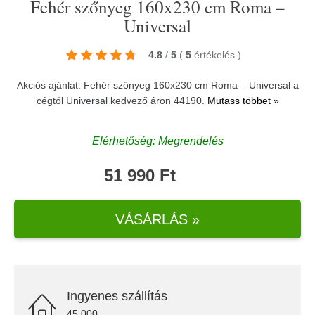
Fehér szőnyeg 160x230 cm Roma –
Universal
4.8
/
5
(
5
értékelés
)
Akciós ajánlat: Fehér szőnyeg 160x230 cm Roma – Universal a
cégtől
Universal
kedvező áron 44190.
Mutass többet »
Elérhetőség: Megrendelés
51 990 Ft
VÁSÁRLÁS »
Ingyenes szállítás
45.000