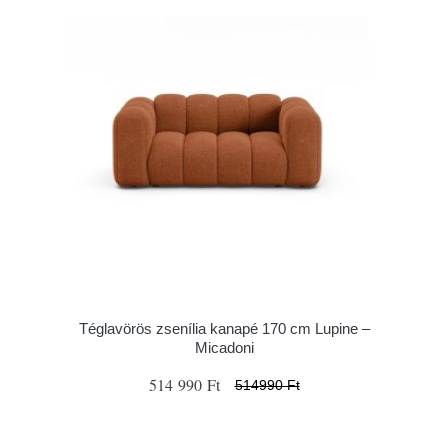
Téglavörös zsenília kanapé 170 cm Lupine –
Micadoni
514 990 Ft
514990 Ft