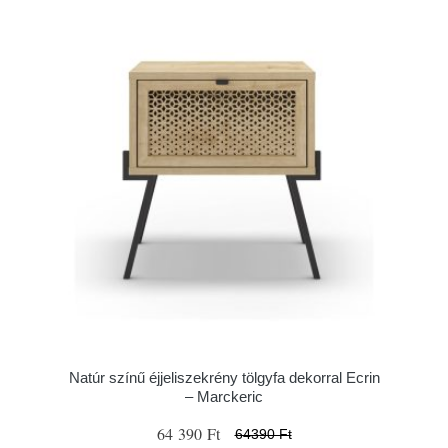
Natúr színű éjjeliszekrény tölgyfa dekorral Ecrin
– Marckeric
64 390 Ft
64390 Ft