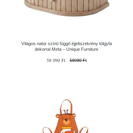
Világos natúr színű függő éjjeliszekrény tölgyfa
dekorral Meta – Unique Furniture
58 090 Ft
58090 Ft