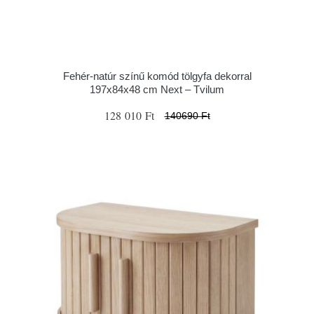
Fehér-natúr színű komód tölgyfa dekorral
197x84x48 cm Next – Tvilum
128 010 Ft
140690 Ft