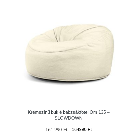
Krémszínű buklé babzsákfotel Om 135 –
SLOWDOWN
164 990 Ft
164990 Ft