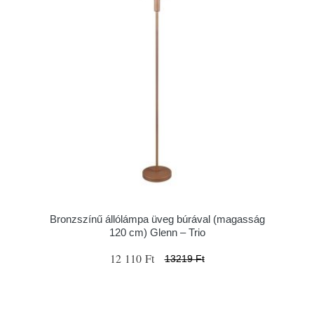
Bronzszínű állólámpa üveg búrával (magasság
120 cm) Glenn – Trio
12 110 Ft
13219 Ft