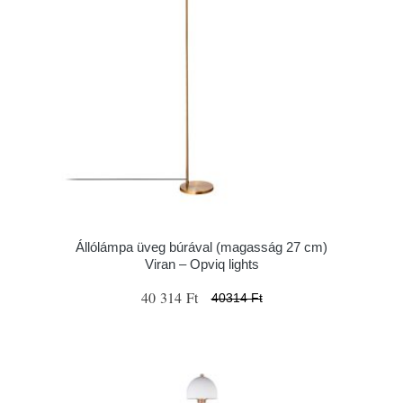
Állólámpa üveg búrával (magasság 27 cm)
Viran – Opviq lights
40 314 Ft
40314 Ft