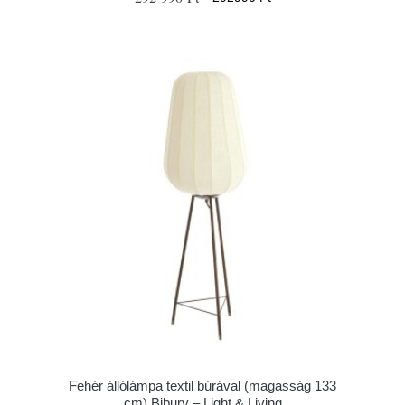
Fehér állólámpa textil búrával (magasság 133
cm) Bibury – Light & Living