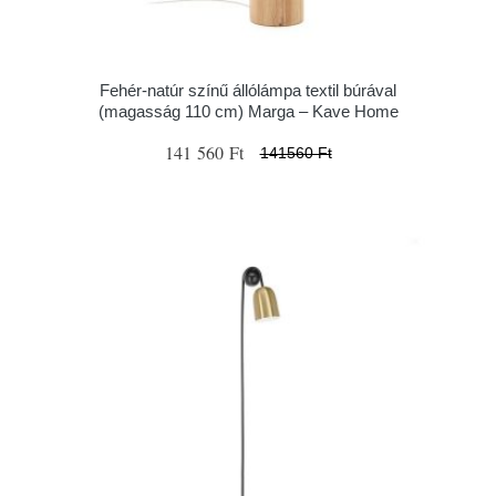
Fehér-natúr színű állólámpa textil búrával
(magasság 110 cm) Marga – Kave Home
141 560 Ft
141560 Ft