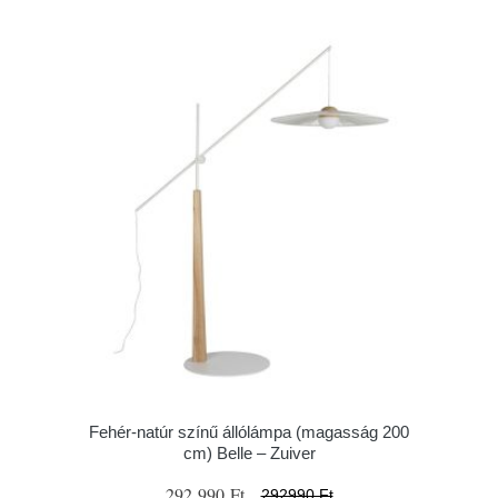
Fehér-natúr színű állólámpa (magasság 200
cm) Belle – Zuiver
292 990 Ft
292990 Ft