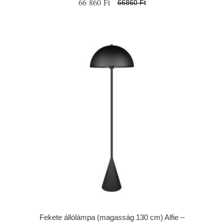
66 860 Ft
66860 Ft
Fekete állólámpa (magasság 130 cm) Alfie –