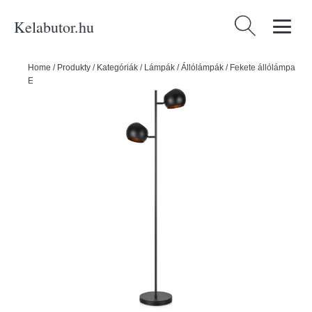
Kelabutor.hu
Keresés:
Home
/
Produkty
/
Kategóriák
/
Lámpák
/
Állólámpák
/
Fekete állólámpa
Edgar - Markslöjd