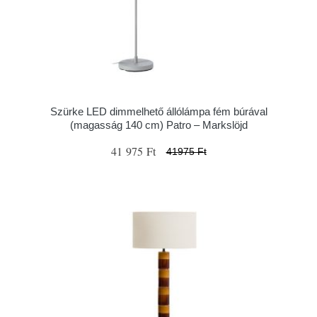
Szürke LED dimmelhető állólámpa fém búrával
(magasság 140 cm) Patro – Markslöjd
41 975 Ft
41975 Ft