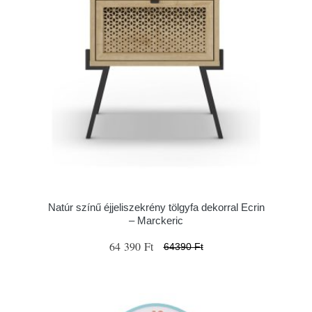
Natúr színű éjjeliszekrény tölgyfa dekorral Ecrin
– Marckeric
64 390 Ft
64390 Ft