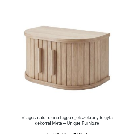
Világos natúr színű függő éjjeliszekrény tölgyfa
dekorral Meta – Unique Furniture