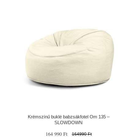
Krémszínű buklé babzsákfotel Om 135 –
SLOWDOWN
164 990 Ft
164990 Ft