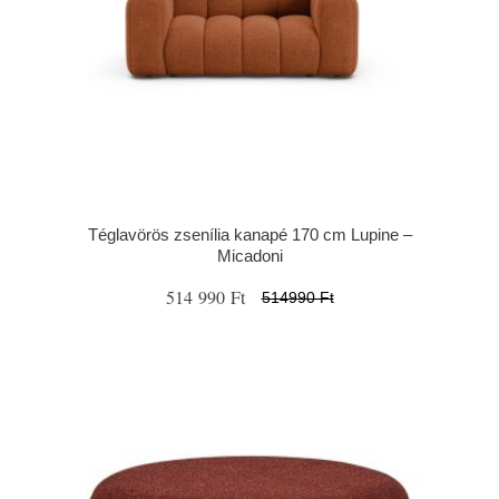
Téglavörös zsenília kanapé 170 cm Lupine –
Micadoni
514 990 Ft
514990 Ft