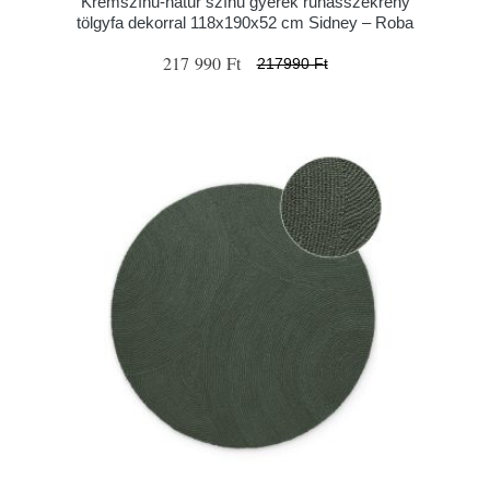
Krémszínű-natúr színű gyerek ruhásszekrény
tölgyfa dekorral 118x190x52 cm Sidney – Roba
217 990 Ft
217990 Ft