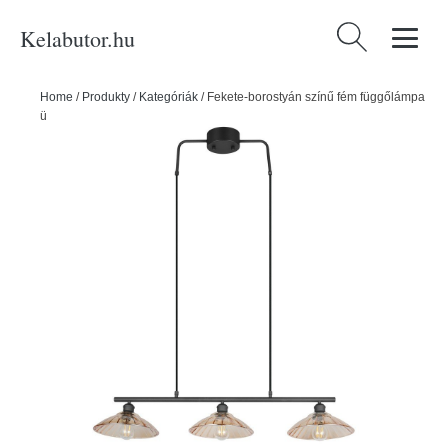
Kelabutor.hu
Keresés:
Home
/
Produkty
/
Kategóriák
/
Fekete-borostyán színű fém függőlámpa
üveg búrával Eluna – Reality