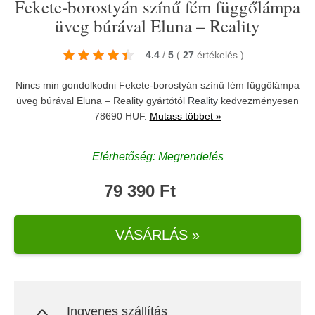
Fekete-borostyán színű fém függőlámpa
üveg búrával Eluna – Reality
4.4
/
5
(
27
értékelés
)
Nincs min gondolkodni Fekete-borostyán színű fém függőlámpa
üveg búrával Eluna – Reality gyártótól
Reality
kedvezményesen
78690 HUF.
Mutass többet »
Elérhetőség: Megrendelés
79 390 Ft
VÁSÁRLÁS »
Ingyenes szállítás