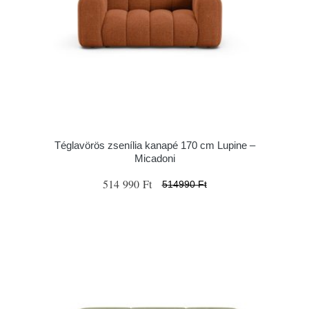
Téglavörös zsenília kanapé 170 cm Lupine –
Micadoni
514 990 Ft
514990 Ft