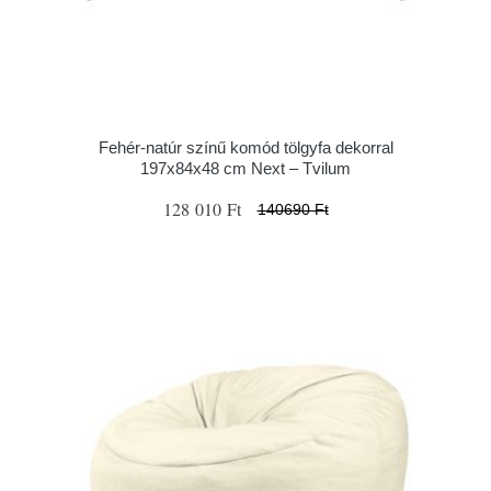
Fehér-natúr színű komód tölgyfa dekorral
197x84x48 cm Next – Tvilum
128 010 Ft
140690 Ft