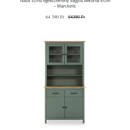
Natúr színű éjjeliszekrény tölgyfa dekorral Ecrin
– Marckeric
64 390 Ft
64390 Ft