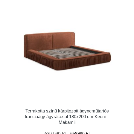
Terrakotta színű kárpitozott ágyneműtartós
franciaágy ágyráccsal 180x200 cm Keoni –
Makamii
659 990 Ft
659990 Ft