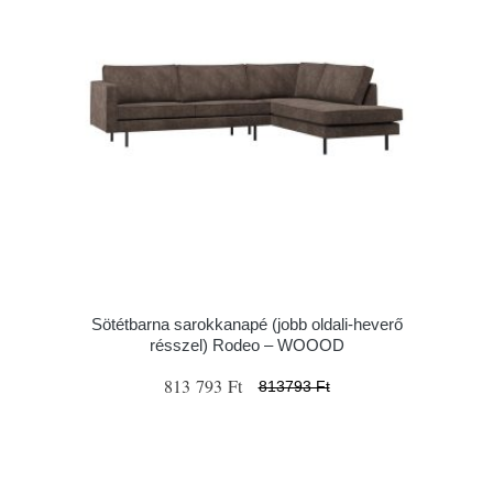
Sötétbarna sarokkanapé (jobb oldali-heverő
résszel) Rodeo – WOOOD
813 793 Ft
813793 Ft