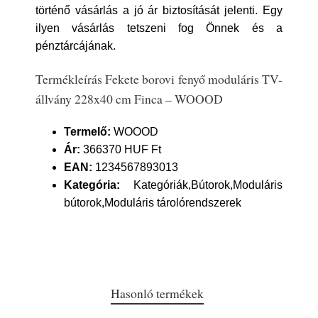
történő vásárlás a jó ár biztosítását jelenti. Egy
ilyen vásárlás tetszeni fog Önnek és a
pénztárcájának.
Termékleírás Fekete borovi fenyő moduláris TV-
állvány 228x40 cm Finca – WOOOD
Termelő:
WOOOD
Ár:
366370 HUF Ft
EAN:
1234567893013
Kategória:
Kategóriák,Bútorok,Moduláris
bútorok,Moduláris tárolórendszerek
Hasonló termékek