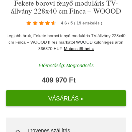
Fekete borovi fenyő moduláris TV-
állvány 228x40 cm Finca – WOOOD
4.6
/
5
(
19
értékelés
)
Legjobb áruk, Fekete borovi fenyő moduláris TV-állvány 228x40
cm Finca – WOOOD híres márkától
WOOOD
különleges áron
366370 HUF.
Mutass többet »
Elérhetőség: Megrendelés
409 970 Ft
VÁSÁRLÁS »
Ingyenes szállítás