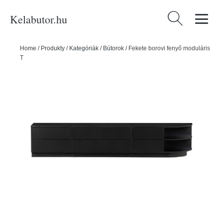
Kelabutor.hu
Keresés:
Home
/
Produkty
/
Kategóriák
/
Bútorok
/
Fekete borovi fenyő moduláris
TV-állvány 228x40 cm Finca – WOOOD