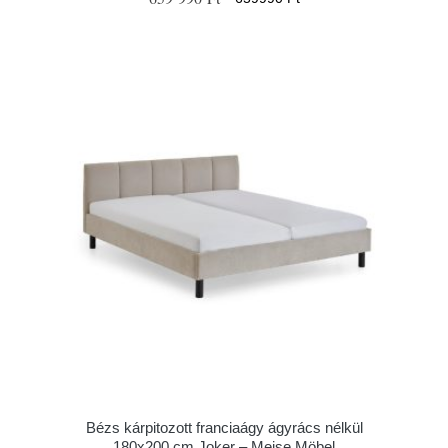
Bézs kárpitozott franciaágy ágyrács nélkül
180x200 cm Joker – Meise Möbel