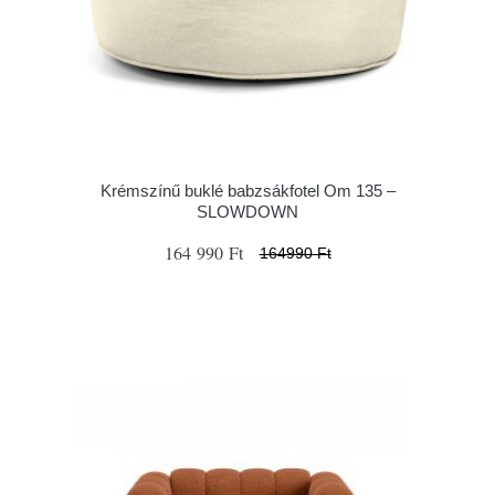
Krémszínű buklé babzsákfotel Om 135 –
SLOWDOWN
164 990 Ft
164990 Ft