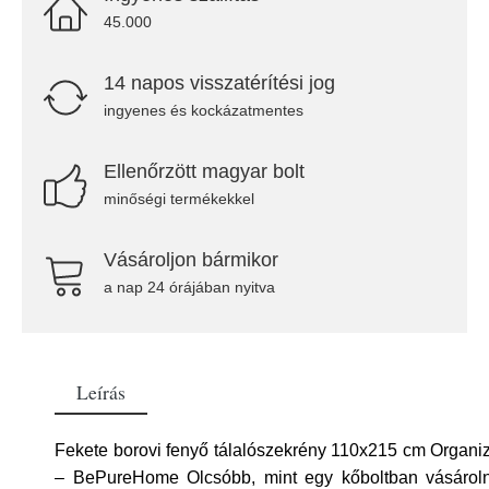
45.000
14 napos visszatérítési jog
ingyenes és kockázatmentes
Ellenőrzött magyar bolt
minőségi termékekkel
Vásároljon bármikor
a nap 24 órájában nyitva
Leírás
Fekete borovi fenyő tálalószekrény 110x215 cm Organi
– BePureHome Olcsóbb, mint egy kőboltban vásároln