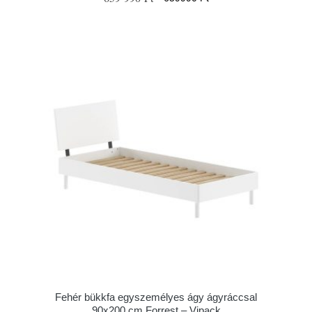
Fehér bükkfa egyszemélyes ágy ágyráccsal
90x200 cm Forrest – Vipack