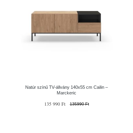
Natúr színű TV-állvány 140x55 cm Cailin –
Marckeric
135 990 Ft
135990 Ft