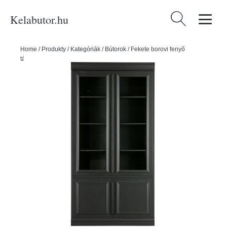
Kelabutor.hu
Keresés:
Home
/
Produkty
/
Kategóriák
/
Bútorok
/
Fekete borovi fenyő
tálalószekrény 110x215 cm Organize – BePureHome