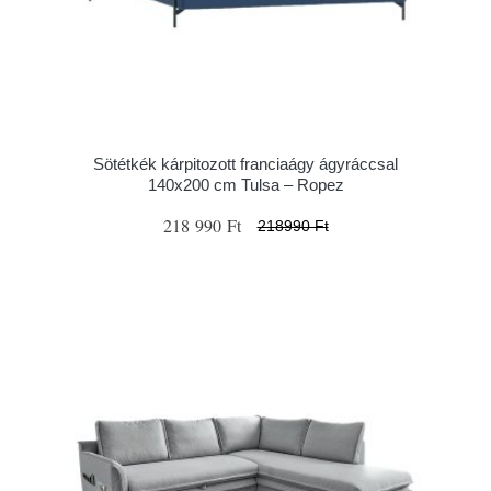
Sötétkék kárpitozott franciaágy ágyráccsal
140x200 cm Tulsa – Ropez
218 990 Ft
218990 Ft