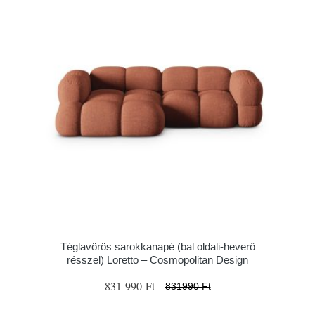
Téglavörös sarokkanapé (bal oldali-heverő
résszel) Loretto – Cosmopolitan Design
831 990 Ft
831990 Ft