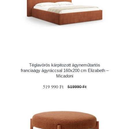
Téglavörös kárpitozott ágyneműtartós
franciaágy ágyráccsal 160x200 cm Elizabeth –
Micadoni
519 990 Ft
519990 Ft