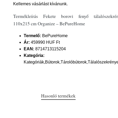
Kellemes vásárlást kívánunk.
Termékleírás Fekete borovi fenyő tálalószekré
110x215 cm Organize – BePureHome
Termelő:
BePureHome
Ár:
459990 HUF Ft
EAN:
8714713115204
Kategória:
Kategóriák,Bútorok,Tárolóbútorok,Tálalószekrény
Hasonló termékek