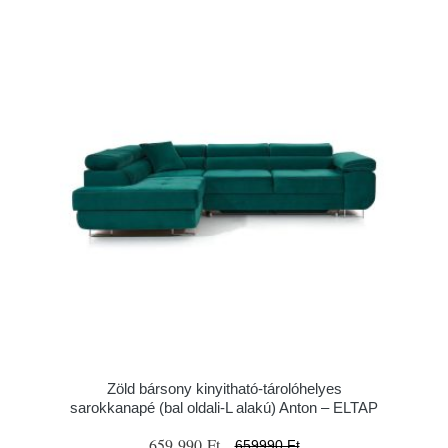
Zöld bársony kinyitható-tárolóhelyes
sarokkanapé (bal oldali-L alakú) Anton – ELTAP
659 990 Ft
659990 Ft