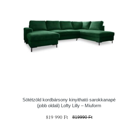
Sötétzöld kordbársony kinyitható sarokkanapé
(jobb oldali) Lofty Lilly – Miuform
819 990 Ft
819990 Ft