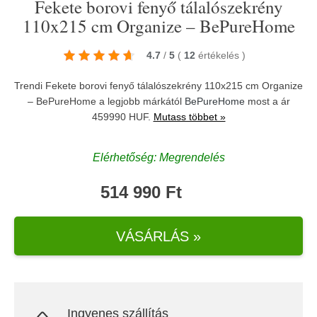
Fekete borovi fenyő tálalószekrény
110x215 cm Organize – BePureHome
4.7
/
5
(
12
értékelés
)
Trendi Fekete borovi fenyő tálalószekrény 110x215 cm Organize
– BePureHome a legjobb márkától
BePureHome
most a ár
459990 HUF.
Mutass többet »
Elérhetőség: Megrendelés
514 990 Ft
VÁSÁRLÁS »
Ingyenes szállítás