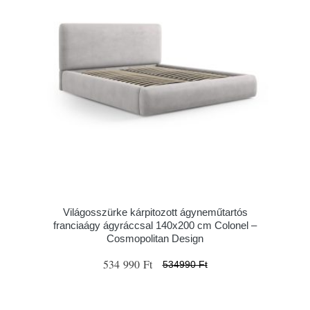
Világosszürke kárpitozott ágyneműtartós
franciaágy ágyráccsal 140x200 cm Colonel –
Cosmopolitan Design
534 990 Ft
534990 Ft