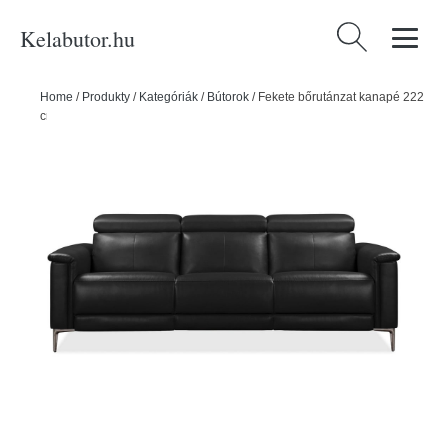
Kelabutor.hu
Keresés:
Home
/
Produkty
/
Kategóriák
/
Bútorok
/
Fekete bőrutánzat kanapé 222
cm Lund – Støraa