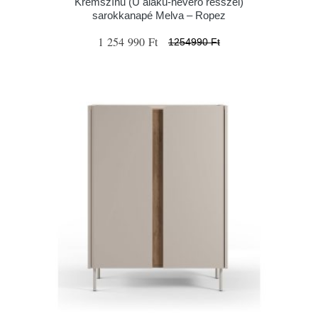
Krémszínű (U alakú-heverő résszel)
sarokkanapé Melva – Ropez
1 254 990 Ft
1254990 Ft