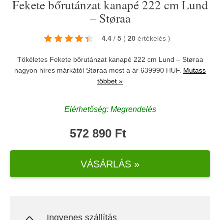
Fekete bőrutánzat kanapé 222 cm Lund
– Støraa
4.4
/
5
(
20
értékelés
)
Tökéletes Fekete bőrutánzat kanapé 222 cm Lund – Støraa
nagyon híres márkától
Støraa
most a ár 639990 HUF.
Mutass
többet »
Elérhetőség: Megrendelés
572 890 Ft
VÁSÁRLÁS »
Ingyenes szállítás