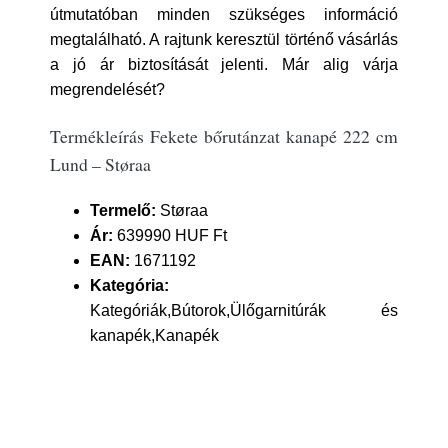
útmutatóban minden szükséges információ
megtalálható. A rajtunk keresztül történő vásárlás
a jó ár biztosítását jelenti. Már alig várja
megrendelését?
Termékleírás Fekete bőrutánzat kanapé 222 cm
Lund – Støraa
Termelő:
Støraa
Ár:
639990 HUF Ft
EAN:
1671192
Kategória:
Kategóriák,Bútorok,Ülőgarnitúrák és
kanapék,Kanapék