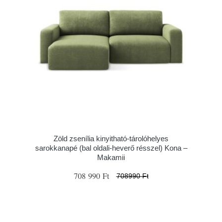
Zöld zsenília kinyitható-tárolóhelyes
sarokkanapé (bal oldali-heverő résszel) Kona –
Makamii
708 990 Ft
708990 Ft