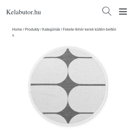
Kelabutor.hu
Keresés:
Home
/
Produkty
/
Kategóriák
/
Fekete-fehér kerek kültéri-beltéri
szőnyeg ø 160 cm Duet Bowen – NORTHRUGS