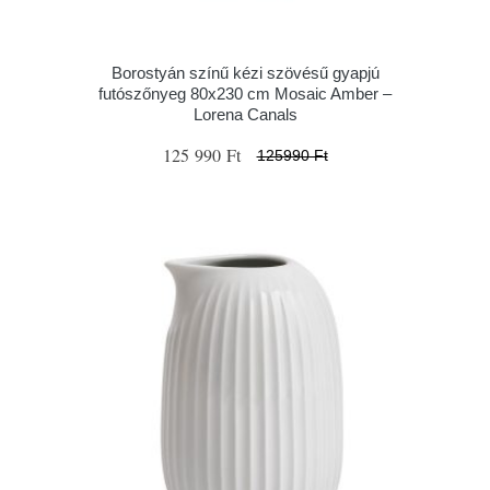
Borostyán színű kézi szövésű gyapjú
futószőnyeg 80x230 cm Mosaic Amber –
Lorena Canals
125 990 Ft
125990 Ft