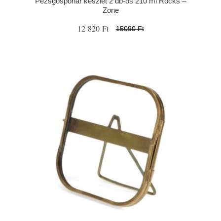
Pezsgőspohár készlet 2 db-os 210 ml Rocks –
Zone
12 820 Ft
15090 Ft