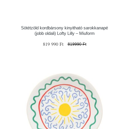
Sötétzöld kordbársony kinyitható sarokkanapé
(jobb oldali) Lofty Lilly – Miuform
819 990 Ft
819990 Ft