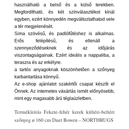
használható a belső és a külső terekben.
Megfordítható, és két színválasztékot kínál
egyben, ezért könnyedén megváltoztathatod vele
a tér megjelenését.
Sima szövésű, és padlófűtéshez is alkalmas.
Erős felépítésű, és ellenáll a
szennyeződéseknek és az időjárás
viszontagságainak. Ezért ideális a nappaliba, a
teraszra és az erkélyre.
a tartós anyagoknak köszönhetően a szőnyeg
karbantartása könnyű.
Az e-shop ajánlatot szakértői csapat készíti el
Önnek. Az internetes vásárlás ismét előnyösebb,
mint egy magasabb árú téglaüzletben.
Termékleírás Fekete-fehér kerek kültéri-beltéri
szőnyeg ø 160 cm Duet Bowen – NORTHRUGS