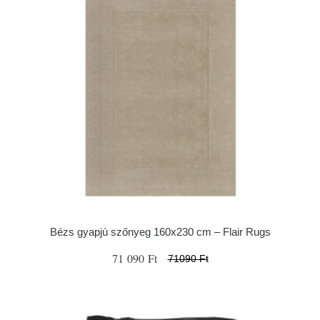
Bézs gyapjú szőnyeg 160x230 cm – Flair Rugs
71 090 Ft
71090 Ft