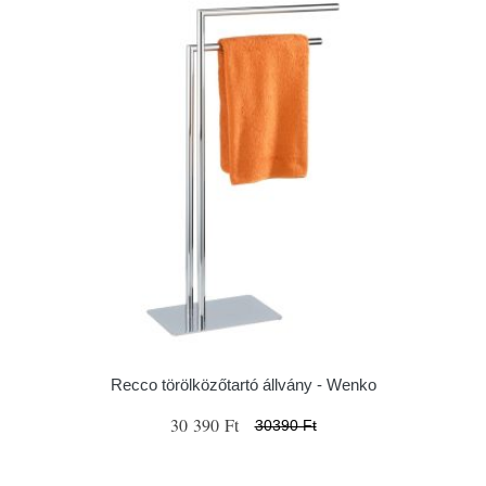
Recco törölközőtartó állvány - Wenko
30 390 Ft
30390 Ft