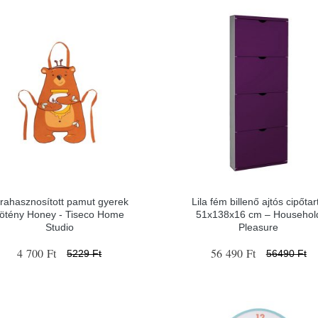
jrahasznosított pamut gyerek
Lila fém billenő ajtós cipőtar
ötény Honey - Tiseco Home
51x138x16 cm – Househol
Studio
Pleasure
4 700 Ft
56 490 Ft
5229 Ft
56490 Ft