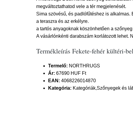
megváltoztathatod vele a tér megjelenését.
Sima szövésű, és padlófűtéshez is alkalmas. E
a teraszra és az erkélyre.
a tartós anyagoknak köszönhetően a szőnyeg 
A vásárlónkénti darabszám korlátozott lehet. Ne
Termékleírás Fekete-fehér kültéri
Termelő:
NORTHRUGS
Ár:
67690 HUF Ft
EAN:
4068226014870
Kategória:
Kategóriák,Szőnyegek és láb