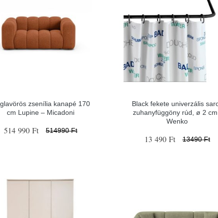
glavörös zsenília kanapé 170
Black fekete univerzális sar
cm Lupine – Micadoni
zuhanyfüggöny rúd, ø 2 cm
Wenko
514 990 Ft
514990 Ft
13 490 Ft
13490 Ft