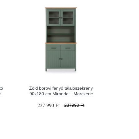
tó
Zöld borovi fenyő tálalószekrény
d
90x180 cm Miranda – Marckeric
237 990 Ft
237990 Ft