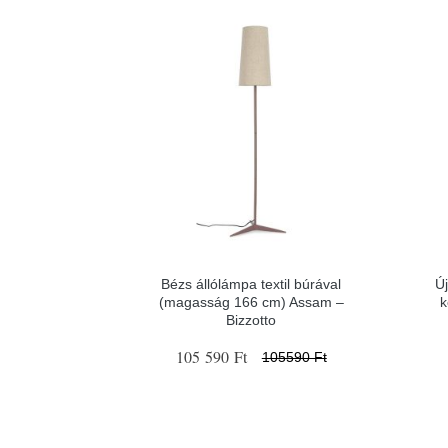
Bézs állólámpa textil búrával
Ú
(magasság 166 cm) Assam –
k
Bizzotto
105 590 Ft
105590 Ft