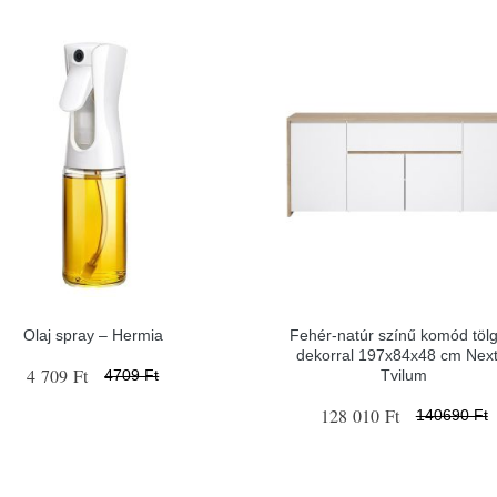
Olaj spray – Hermia
Fehér-natúr színű komód tölg
dekorral 197x84x48 cm Next
4 709 Ft
Tvilum
4709 Ft
128 010 Ft
140690 Ft