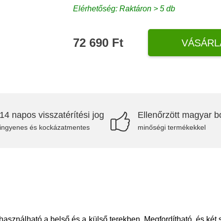
Elérhetőség: Raktáron > 5 db
72 690 Ft
VÁSÁRL
14 napos visszatérítési jog
Ellenőrzött magyar bo
ingyenes és kockázatmentes
minőségi termékekkel
sználható a belső és a külső terekben. Megfordítható, és két 