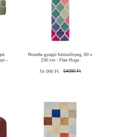
apé
Rosella gyapjú futószőnyeg, 60 x
mpi –
230 cm - Flair Rugs
54 090 Ft
54090 Ft