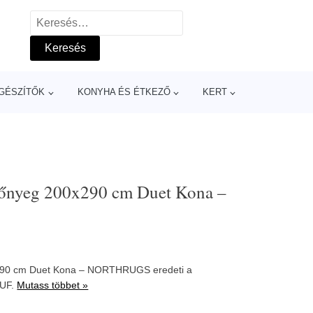
Keresés:
GÉSZÍTŐK
KONYHA ÉS ÉTKEZŐ
KERT
 szőnyeg 200x290 cm Duet Kona –
00x290 cm Duet Kona – NORTHRUGS eredeti a
HUF.
Mutass többet »