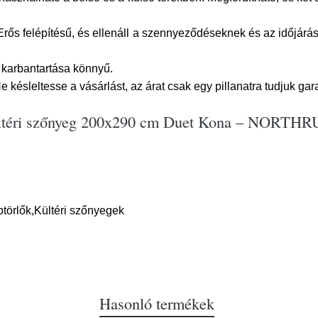
rős felépítésű, és ellenáll a szennyeződéseknek és az időjárás
karbantartása könnyű.
 késleltesse a vásárlást, az árat csak egy pillanatra tudjuk gara
-beltéri szőnyeg 200x290 cm Duet Kona – NORTH
törlők,Kültéri szőnyegek
Hasonló termékek