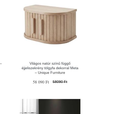
–
Világos natúr színű függő
éjjeliszekrény tölgyfa dekorral Meta
– Unique Furniture
58 090 Ft
58090 Ft