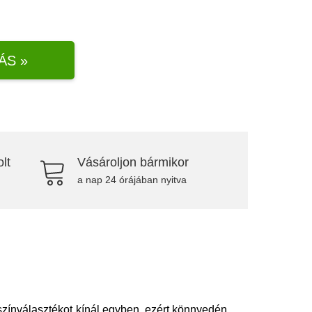
ÁS »
lt
Vásároljon bármikor
a nap 24 órájában nyitva
színválasztékot kínál egyben, ezért könnyedén