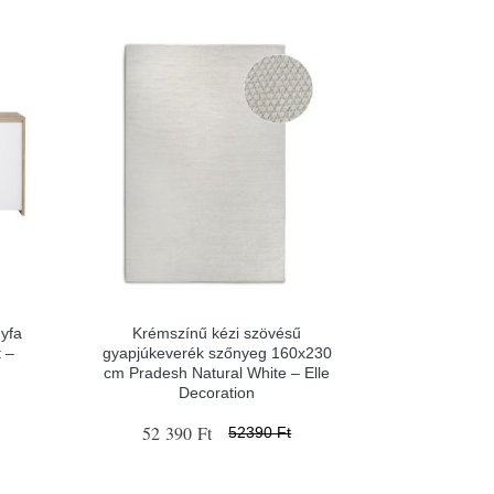
yfa
Krémszínű kézi szövésű
 –
gyapjúkeverék szőnyeg 160x230
cm Pradesh Natural White – Elle
Decoration
52 390 Ft
52390 Ft