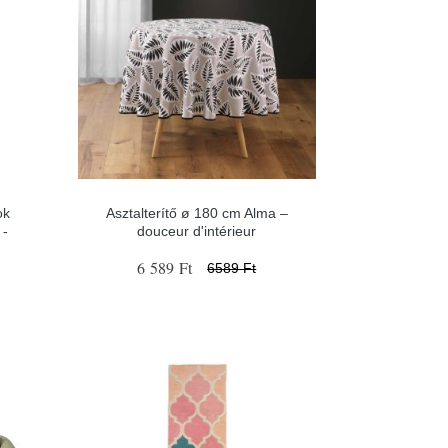
ok
Asztalterítő ø 180 cm Alma –
 -
douceur d'intérieur
6 589 Ft
6589 Ft