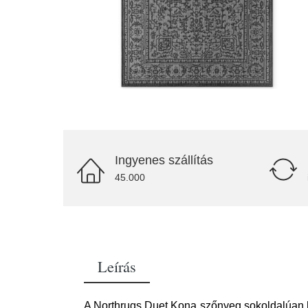
Ingyenes szállítás
45.000
Leírás
A Northrugs Duet Kona szőnyeg sokoldalúan ha