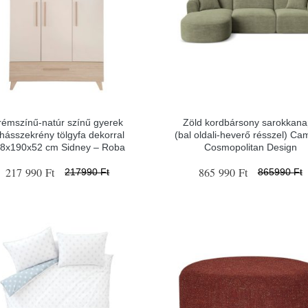
rémszínű-natúr színű gyerek
Zöld kordbársony sarokkan
hásszekrény tölgyfa dekorral
(bal oldali-heverő résszel) Ca
8x190x52 cm Sidney – Roba
Cosmopolitan Design
217 990 Ft
865 990 Ft
217990 Ft
865990 Ft