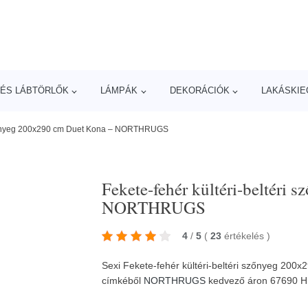
ÉS LÁBTÖRLŐK
LÁMPÁK
DEKORÁCIÓK
LAKÁSKIE
 szőnyeg 200x290 cm Duet Kona – NORTHRUGS
Fekete-fehér kültéri-beltéri
NORTHRUGS
4
/
5
(
23
értékelés
)
Sexi Fekete-fehér kültéri-beltéri szőnyeg 2
címkéből
NORTHRUGS
kedvező áron 67690 