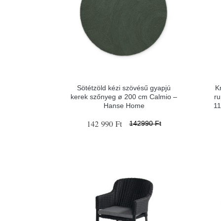
Sötétzöld kézi szövésű gyapjú
K
kerek szőnyeg ø 200 cm Calmio –
ru
Hanse Home
11
142 990 Ft
142990 Ft