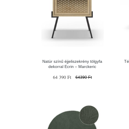
Natúr színű éjjeliszekrény tölgyfa
Té
dekorral Ecrin – Marckeric
64 390 Ft
64390 Ft