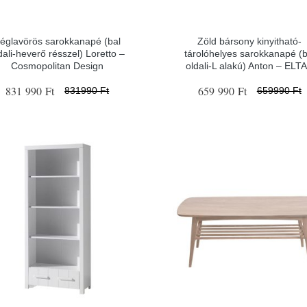
églavörös sarokkanapé (bal
Zöld bársony kinyitható-
dali-heverő résszel) Loretto –
tárolóhelyes sarokkanapé (b
Cosmopolitan Design
oldali-L alakú) Anton – ELT
831 990 Ft
659 990 Ft
831990 Ft
659990 Ft