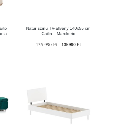
artó
Natúr színű TV-állvány 140x55 cm
ania
Cailin – Marckeric
135 990 Ft
135990 Ft