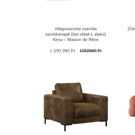
Világosszürke zsenília
Zöl
sarokkanapé (bal oldali-L alakú)
Kirou – Maison de Rêve
1 050 990 Ft
1050990 Ft