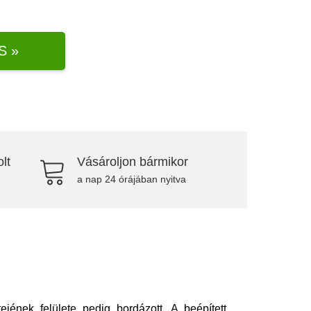
S »
lt
Vásároljon bármikor
a nap 24 órájában nyitva
jének felülete pedig bordázott. A beépített