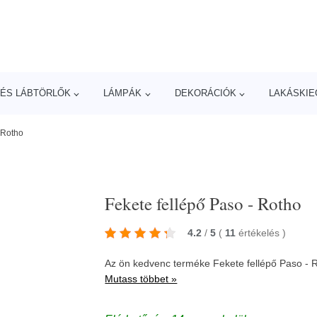
ÉS LÁBTÖRLŐK
LÁMPÁK
DEKORÁCIÓK
LAKÁSKIE
 Rotho
Fekete fellépő Paso - Rotho
4.2
/
5
(
11
értékelés
)
Az ön kedvenc terméke Fekete fellépő Paso - 
Mutass többet »