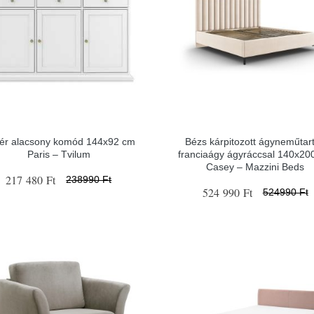
ér alacsony komód 144x92 cm
Bézs kárpitozott ágyneműtar
Paris – Tvilum
franciaágy ágyráccsal 140x20
Casey – Mazzini Beds
217 480 Ft
238990 Ft
524 990 Ft
524990 Ft