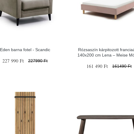
Eden barna fotel - Scandic
Rózsaszín kárpitozott francia
140x200 cm Lena – Meise Mö
227 990 Ft
227990 Ft
161 490 Ft
161490 Ft