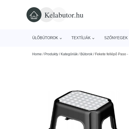
Kelabutor.hu
ÜLŐBÚTOROK
TEXTÍLIÁK
SZŐNYEGEK 
Home
/
Produkty
/
Kategóriák
/
Bútorok
/
Fekete fellépő Paso -