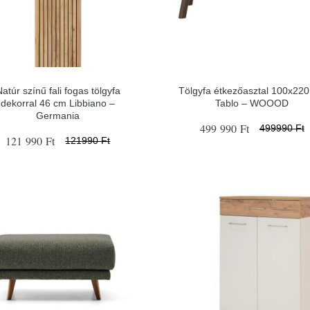
atúr színű fali fogas tölgyfa
Tölgyfa étkezőasztal 100x22
dekorral 46 cm Libbiano –
Tablo – WOOOD
Germania
499 990 Ft
499990 Ft
121 990 Ft
121990 Ft