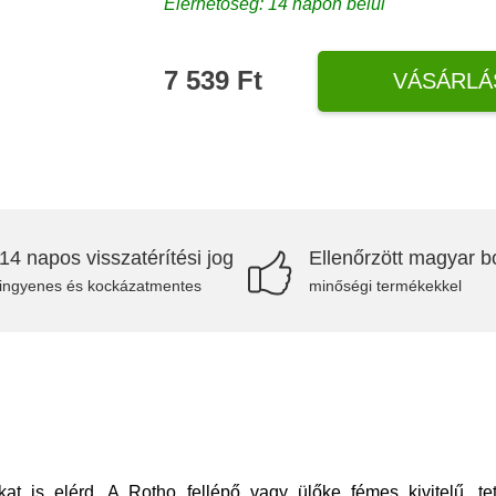
Elérhetőség: 14 napon belül
7 539 Ft
VÁSÁRLÁ
14 napos visszatérítési jog
Ellenőrzött magyar bo
ingyenes és kockázatmentes
minőségi termékekkel
 is elérd. A Rotho fellépő vagy ülőke fémes kivitelű, tete