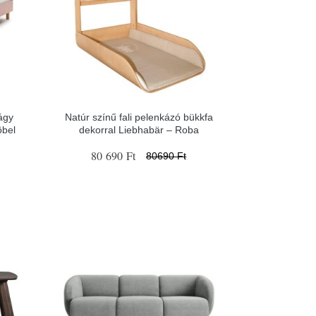
ágy
Natúr színű fali pelenkázó bükkfa
bel
dekorral Liebhabär – Roba
80 690 Ft
80690 Ft