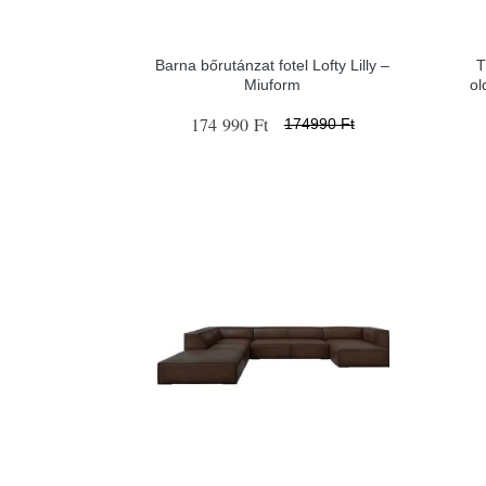
Barna bőrutánzat fotel Lofty Lilly –
T
Miuform
ol
174 990 Ft
174990 Ft