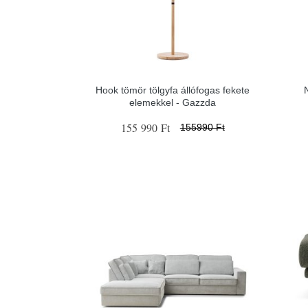
Hook tömör tölgyfa állófogas fekete
N
elemekkel - Gazzda
155 990 Ft
155990 Ft