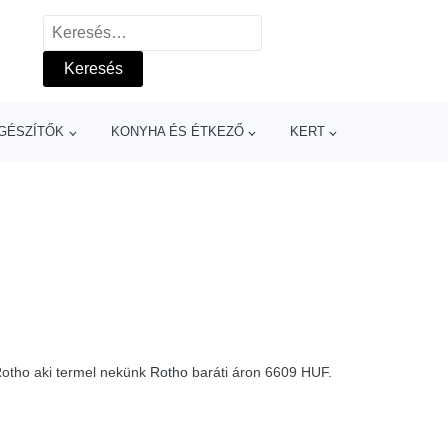
Keresés:
GÉSZÍTŐK
KONYHA ÉS ÉTKEZŐ
KERT
Rotho aki termel nekünk
Rotho
baráti áron 6609 HUF.