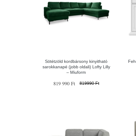
Sötétzöld kordbársony kinyitható
Feh
sarokkanapé (jobb oldali) Lofty Lilly
– Miuform
819 990 Ft
819990 Ft