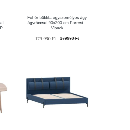
Fehér bükkfa egyszemélyes ágy
al
ágyráccsal 90x200 cm Forrest –
AP
Vipack
179 990 Ft
179990 Ft