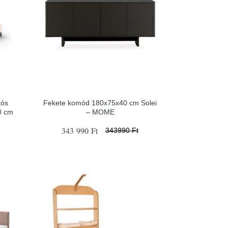
tós
Fekete komód 180x75x40 cm Solei
0 cm
– MOME
343 990 Ft
343990 Ft