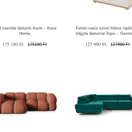
d zsenília lábtartó Karin – Kave
Fehér-natúr színű fiókos cipőt
Home
tölgyfa dekorral Topix – Germ
175 180 Ft
127 990 Ft
175180 Ft
127990 Ft