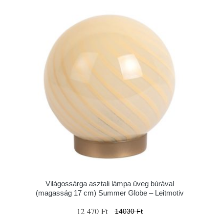
Világossárga asztali lámpa üveg búrával
(magasság 17 cm) Summer Globe – Leitmotiv
12 470 Ft
14030 Ft