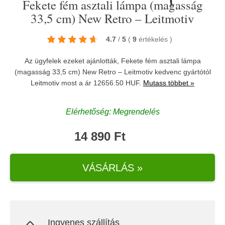
Fekete fém asztali lámpa (magasság
33,5 cm) New Retro – Leitmotiv
4.7
/
5
(
9
értékelés
)
Az ügyfelek ezeket ajánlották, Fekete fém asztali lámpa
(magasság 33,5 cm) New Retro – Leitmotiv kedvenc gyártótól
Leitmotiv
most a ár 12656.50 HUF.
Mutass többet »
Elérhetőség: Megrendelés
14 890 Ft
VÁSÁRLÁS »
Ingyenes szállítás