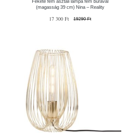
Fekete fém asztali lámpa fém búrával
(magasság 39 cm) Nina – Reality
17 300 Ft
19290 Ft