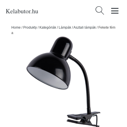
Kelabutor.hu
Keresés:
Home
/
Produkty
/
Kategóriák
/
Lámpák
/
Asztali lámpák
/
Fekete fém
asztali lámpa (magasság 33,5 cm) New Retro – Leitmotiv