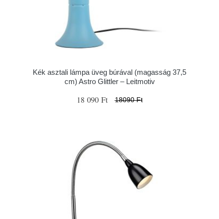
Kék asztali lámpa üveg búrával (magasság 37,5
cm) Astro Glittler – Leitmotiv
18 090 Ft
18090 Ft