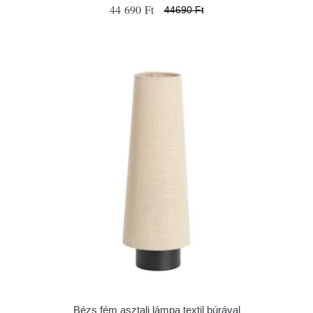
44 690 Ft
44690 Ft
Bézs fém asztali lámpa textil búrával