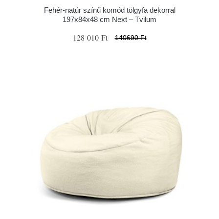
Fehér-natúr színű komód tölgyfa dekorral
197x84x48 cm Next – Tvilum
128 010 Ft
140690 Ft