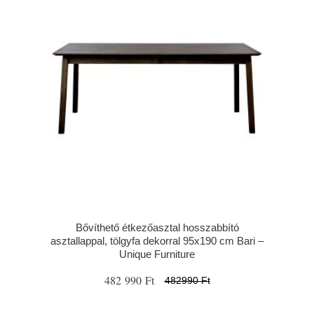
Bővíthető étkezőasztal hosszabbító
asztallappal, tölgyfa dekorral 95x190 cm Bari –
Unique Furniture
482 990 Ft
482990 Ft