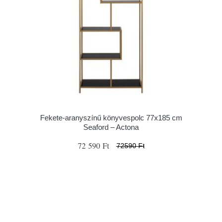
Fekete-aranyszínű könyvespolc 77x185 cm
Seaford – Actona
72 590 Ft
72590 Ft