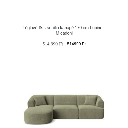
Téglavörös zsenília kanapé 170 cm Lupine –
Micadoni
514 990 Ft
514990 Ft