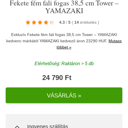
Fekete fém fali fogas 38,5 cm Tower –
YAMAZAKI
4.3
/
5
(
14
értékelés
)
Exkluzív Fekete fém fali fogas 38,5 cm Tower – YAMAZAKI
kedvenc márkától
YAMAZAKI
kedvező áron 23290 HUF.
Mutass
többet »
Elérhetőség: Raktáron > 5 db
24 790 Ft
VÁSÁRLÁS »
Ingyenes szállítás