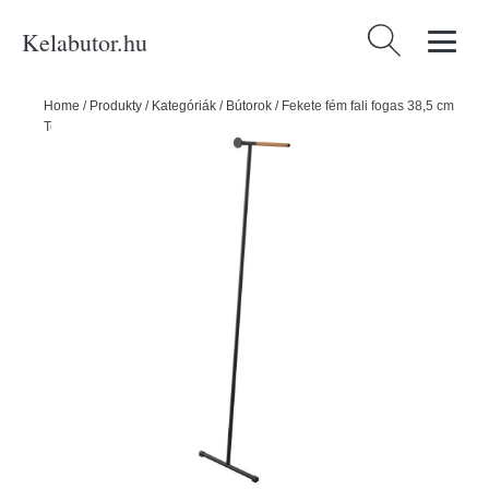
Kelabutor.hu
Keresés:
Home
/
Produkty
/
Kategóriák
/
Bútorok
/
Fekete fém fali fogas 38,5 cm
Tower – YAMAZAKI