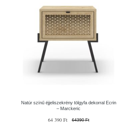
Natúr színű éjjeliszekrény tölgyfa dekorral Ecrin
– Marckeric
64 390 Ft
64390 Ft