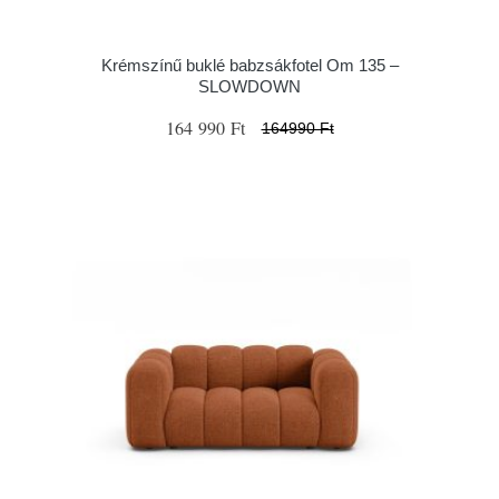
Krémszínű buklé babzsákfotel Om 135 –
SLOWDOWN
164 990 Ft
164990 Ft