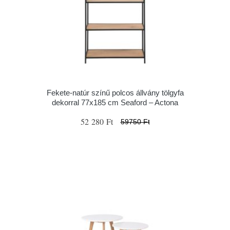
Fekete-natúr színű polcos állvány tölgyfa
dekorral 77x185 cm Seaford – Actona
52 280 Ft
59750 Ft