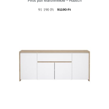
Piros puff Marshmellow – Hübsch
91 190 Ft
91190 Ft