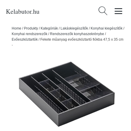
Kelabutor.hu
Keresés:
Home
/
Produkty
/
Kategóriák
/
Lakáskiegészítők
/
Konyhai kiegészítők
/
Konyhai rendszerezők
/
Rendszerezők konyhaszekrénybe
/
Evőeszköztartók
/
Fekete műanyag evőeszköztartó fiókba 47,5 x 35 cm
- YAMAZAKI