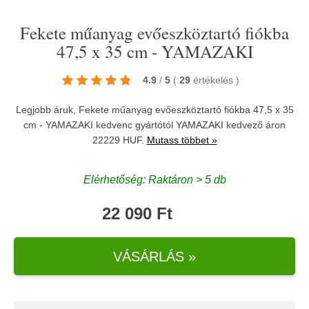
Fekete műanyag evőeszköztartó fiókba
47,5 x 35 cm - YAMAZAKI
4.9
/
5
(
29
értékelés
)
Legjobb áruk, Fekete műanyag evőeszköztartó fiókba 47,5 x 35
cm - YAMAZAKI kedvenc gyártótól
YAMAZAKI
kedvező áron
22229 HUF.
Mutass többet »
Elérhetőség: Raktáron > 5 db
22 090 Ft
VÁSÁRLÁS »