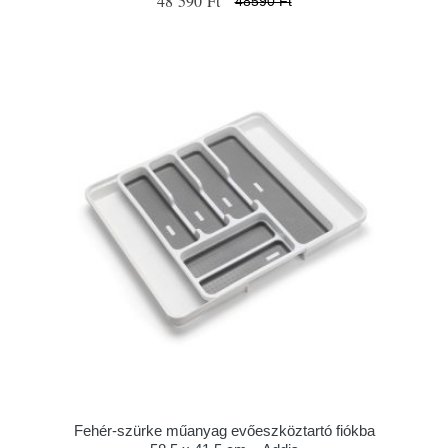
48 590 Ft
48590 Ft
Fehér-szürke műanyag evőeszköztartó fiókba