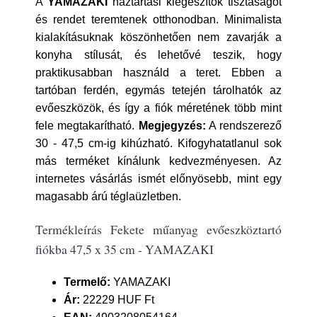
A
YAMAZAKI
háztartási kiegészítők tisztaságot
és rendet teremtenek otthonodban. Minimalista
kialakításuknak köszönhetően nem zavarják a
konyha stílusát, és lehetővé teszik, hogy
praktikusabban használd a teret. Ebben a
tartóban ferdén, egymás tetején tárolhatók az
evőeszközök, és így a fiók méretének több mint
fele megtakarítható.
Megjegyzés:
A rendszerező
30 - 47,5 cm-ig kihúzható. Kifogyhatatlanul sok
más terméket kínálunk kedvezményesen. Az
internetes vásárlás ismét előnyösebb, mint egy
magasabb árú téglaüzletben.
Termékleírás Fekete műanyag evőeszköztartó
fiókba 47,5 x 35 cm - YAMAZAKI
Termelő:
YAMAZAKI
Ár:
22229 HUF Ft