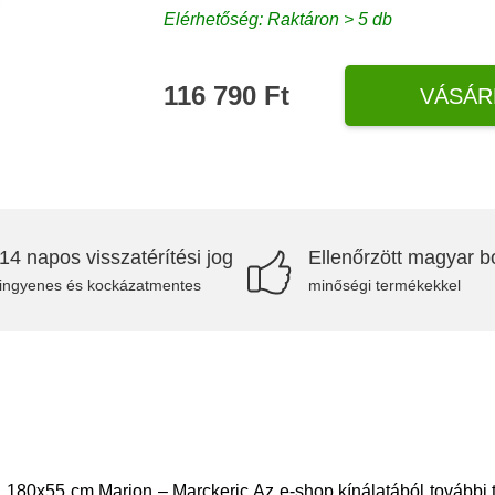
Elérhetőség: Raktáron > 5 db
116 790 Ft
VÁSÁR
14 napos visszatérítési jog
Ellenőrzött magyar bo
ingyenes és kockázatmentes
minőségi termékekkel
al 180x55 cm Marion – Marckeric Az e-shop kínálatából további 