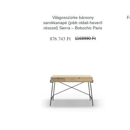
Világosszürke bársony
F
sarokkanapé (jobb oldali-heverő
résszel) Sierra – Bobochic Paris
876 743 Ft
1168990 Ft