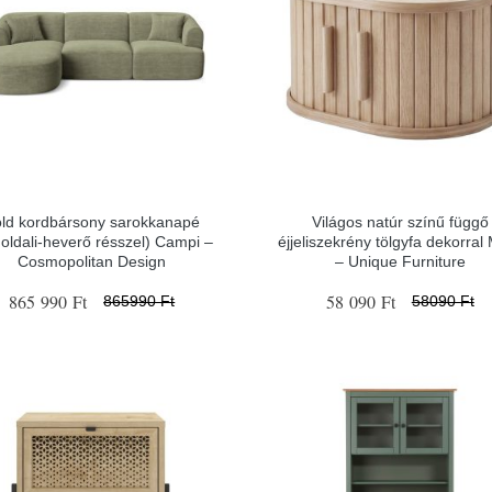
ld kordbársony sarokkanapé
Világos natúr színű függő
 oldali-heverő résszel) Campi –
éjjeliszekrény tölgyfa dekorral
Cosmopolitan Design
– Unique Furniture
865 990 Ft
58 090 Ft
865990 Ft
58090 Ft