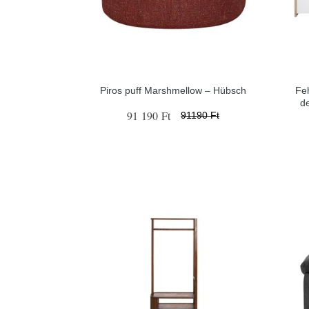
Piros puff Marshmellow – Hübsch
Fe
d
91 190 Ft
91190 Ft