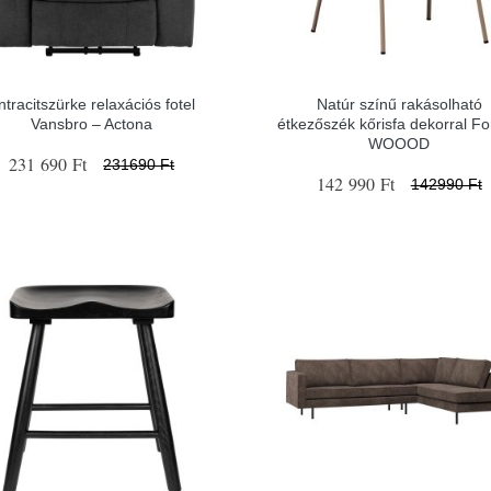
ntracitszürke relaxációs fotel
Natúr színű rakásolható
Vansbro – Actona
étkezőszék kőrisfa dekorral F
WOOOD
231 690 Ft
231690 Ft
142 990 Ft
142990 Ft