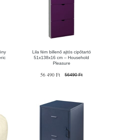
ény
Lila fém billenő ajtós cipőtartó
ric
51x138x16 cm – Household
Pleasure
56 490 Ft
56490 Ft