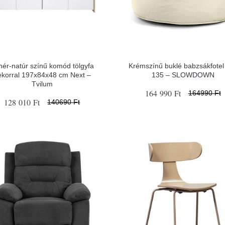
hér-natúr színű komód tölgyfa
Krémszínű buklé babzsákfote
ekorral 197x84x48 cm Next –
135 – SLOWDOWN
Tvilum
164 990 Ft
164990 Ft
128 010 Ft
140690 Ft