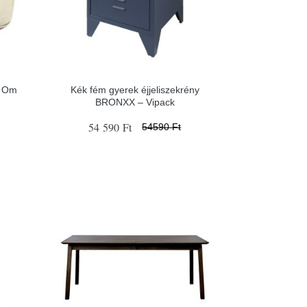
l Om
Kék fém gyerek éjjeliszekrény
BRONXX – Vipack
54 590 Ft
54590 Ft