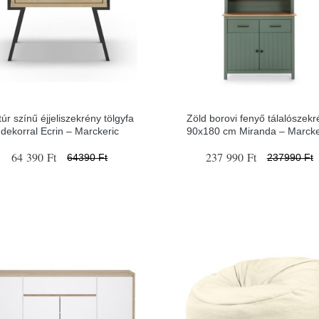
úr színű éjjeliszekrény tölgyfa
Zöld borovi fenyő tálalószekr
dekorral Ecrin – Marckeric
90x180 cm Miranda – Marcke
64 390 Ft
237 990 Ft
64390 Ft
237990 Ft