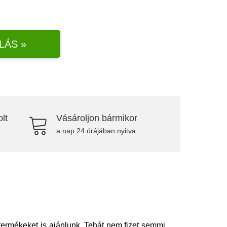
LÁS »
lt
Vásároljon bármikor
a nap 24 órájában nyitva
termékeket is ajánlunk. Tehát nem fizet semmi