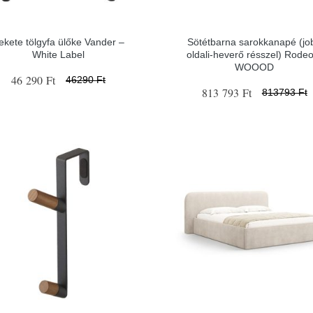
ekete tölgyfa ülőke Vander –
Sötétbarna sarokkanapé (jo
White Label
oldali-heverő résszel) Rode
WOOOD
46 290 Ft
46290 Ft
813 793 Ft
813793 Ft