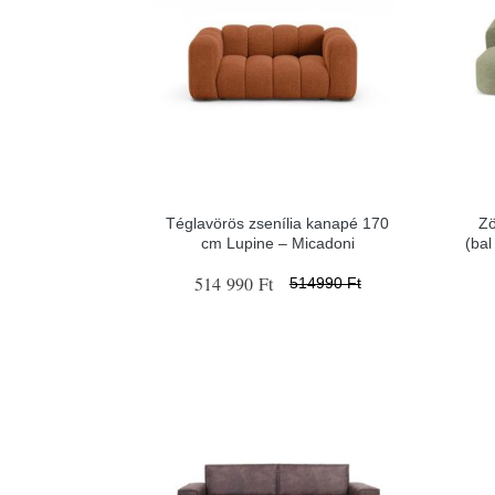
Téglavörös zsenília kanapé 170
Zö
cm Lupine – Micadoni
(bal
514 990 Ft
514990 Ft