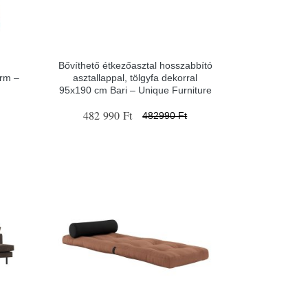
Bővíthető étkezőasztal hosszabbító
orm –
asztallappal, tölgyfa dekorral
95x190 cm Bari – Unique Furniture
482 990 Ft
482990 Ft