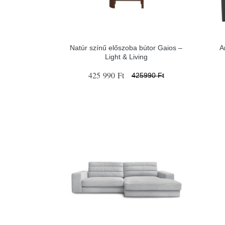
Natúr színű előszoba bútor Gaios –
A
Light & Living
425 990 Ft
425990 Ft