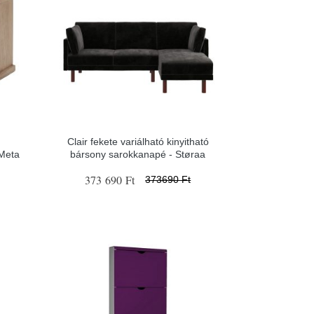
Clair fekete variálható kinyitható
 Meta
bársony sarokkanapé - Støraa
373 690 Ft
373690 Ft