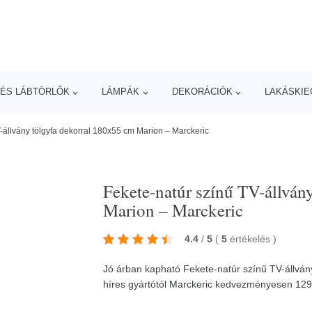
ÉS LÁBTÖRLŐK
LÁMPÁK
DEKORÁCIÓK
LAKÁSKIE
-állvány tölgyfa dekorral 180x55 cm Marion – Marckeric
Fekete-natúr színű TV-állván
Marion – Marckeric
4.4
/
5
(
5
értékelés
)
Jó árban kapható Fekete-natúr színű TV-állván
híres gyártótól
Marckeric
kedvezményesen 12