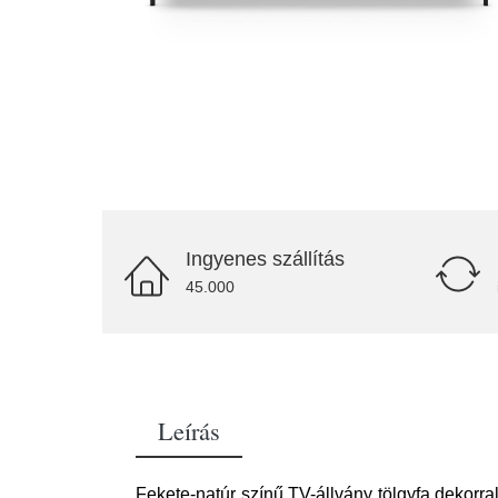
Ingyenes szállítás
45.000
Leírás
Fekete-natúr színű TV-állvány tölgyfa dekorr