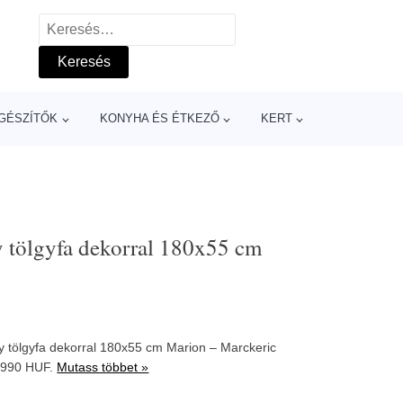
Keresés:
GÉSZÍTŐK
KONYHA ÉS ÉTKEZŐ
KERT
y tölgyfa dekorral 180x55 cm
y tölgyfa dekorral 180x55 cm Marion – Marckeric
9990 HUF.
Mutass többet »