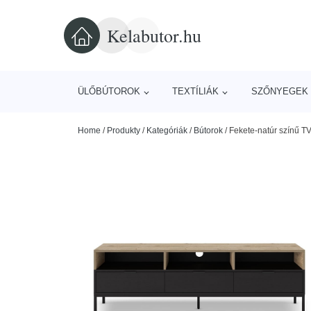
Kelabutor.hu
ÜLŐBÚTOROK
TEXTÍLIÁK
SZŐNYEGEK 
Home
/
Produkty
/
Kategóriák
/
Bútorok
/
Fekete-natúr színű TV