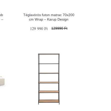
bb
Téglavörös futon matrac 70x200
o –
cm Wrap – Karup Design
129 990 Ft
129990 Ft