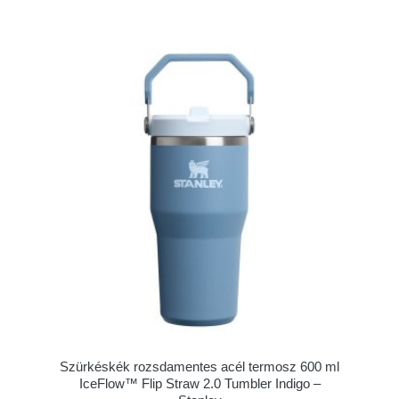
Szürkéskék rozsdamentes acél termosz 600 ml
IceFlow™ Flip Straw 2.0 Tumbler Indigo –