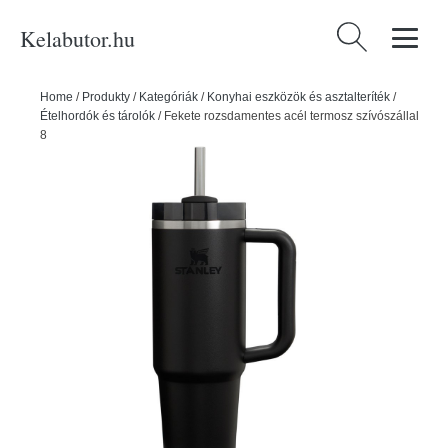
Kelabutor.hu
Keresés:
Home
/
Produkty
/
Kategóriák
/
Konyhai eszközök és asztalteríték
/
Ételhordók és tárolók
/
Fekete rozsdamentes acél termosz szívószállal
890 ml Quencher H2.O FlowState™ Tumbler Black 2.0 – Stanley