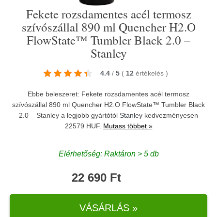
Fekete rozsdamentes acél termosz
szívószállal 890 ml Quencher H2.O
FlowState™ Tumbler Black 2.0 –
Stanley
4.4
/
5
(
12
értékelés
)
Ebbe beleszeret: Fekete rozsdamentes acél termosz
szívószállal 890 ml Quencher H2.O FlowState™ Tumbler Black
2.0 – Stanley a legjobb gyártótól
Stanley
kedvezményesen
22579 HUF.
Mutass többet »
Elérhetőség: Raktáron > 5 db
22 690 Ft
VÁSÁRLÁS »