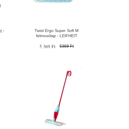
j -
Twist Ergo Super Soft M
felmosólap - LEIFHEIT
5 369 Ft
5369 Ft