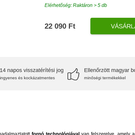
Elérhetőség: Raktáron > 5 db
22 090 Ft
VÁSÁRL
14 napos visszatérítési jog
Ellenőrzött magyar bo
ingyenes és kockázatmentes
minőségi termékekkel
abadalmaztatott
forgó technológiával
van felszerelve, amely a