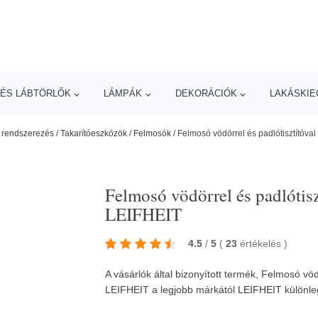
ÉS LÁBTÖRLŐK
LÁMPÁK
DEKORÁCIÓK
LAKÁSKIE
s rendszerezés
/
Takarítóeszközök
/
Felmosók
/
Felmosó vödörrel és padlótisztítóva
Felmosó vödörrel és padlótis
LEIFHEIT
4.5
/
5
(
23
értékelés
)
A vásárlók által bizonyított termék, Felmosó vöd
LEIFHEIT a legjobb márkától
LEIFHEIT
különle