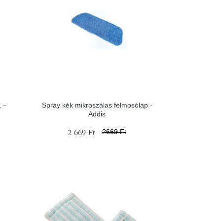
 –
Spray kék mikroszálas felmosólap -
Addis
2 669 Ft
2669 Ft