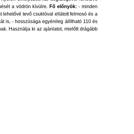
nését a vödrön kívülre.
Fő előnyök:
- minden
 lehetővé tevő csuklóval ellátott felmosó és a
át is, - hosszúsága egyénileg állítható 110 és
ak. Használja ki az ajánlatot, mielőtt drágább