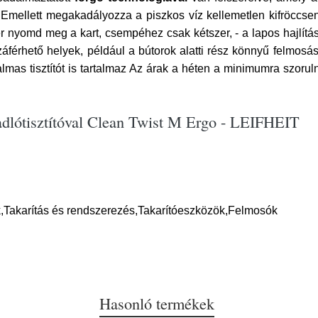
t. Emellett megakadályozza a piszkos víz kellemetlen kifröccse
nyomd meg a kart, csempéhez csak kétszer, - a lapos hajlítást
férhető helyek, például a bútorok alatti rész könnyű felmosás
as tisztítót is tartalmaz Az árak a héten a minimumra szoruln
adlótisztítóval Clean Twist M Ergo - LEIFHEIT
,Takarítás és rendszerezés,Takarítóeszközök,Felmosók
Hasonló termékek