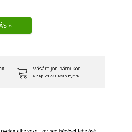
ÁS »
lt
Vásároljon bármikor
a nap 24 órájában nyitva
 nyelen elhelyezett kar segítségével lehetővé