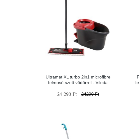
Ultramat XL turbo 2in1 microfibre
F
felmosó szett vödörrel - Vileda
f
24 290 Ft
24290 Ft