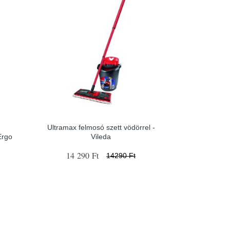
Ultramax felmosó szett vödörrel -
Ergo
Vileda
14 290 Ft
14290 Ft