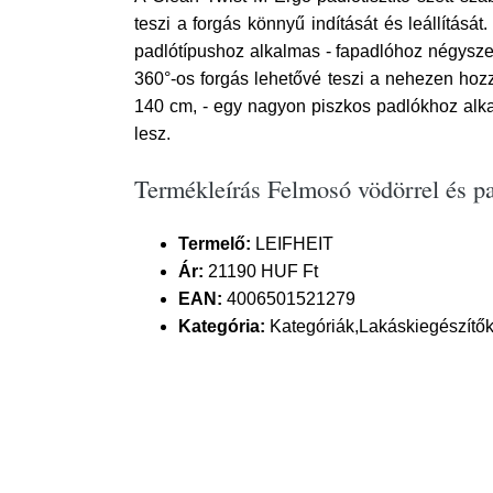
teszi a forgás könnyű indítását és leállításá
padlótípushoz alkalmas - fapadlóhoz négyszer 
360°-os forgás lehetővé teszi a nehezen hozzá
140 cm, - egy nagyon piszkos padlókhoz alkalm
lesz.
Termékleírás Felmosó vödörrel és p
Termelő:
LEIFHEIT
Ár:
21190 HUF Ft
EAN:
4006501521279
Kategória:
Kategóriák,Lakáskiegészítők