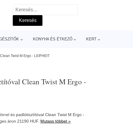
Keresés:
GÉSZÍTŐK
KONYHA ÉS ÉTKEZŐ
KERT
l Clean Twist M Ergo - LEIFHEIT
ztítóval Clean Twist M Ergo -
örrel és padlótisztítóval Clean Twist M Ergo -
ges áron 21190 HUF.
Mutass többet »