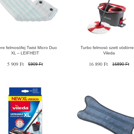
re felmosófej Twist Micro Duo
Turbo felmosó szett vödörrel
XL – LEIFHEIT
Vileda
5 909 Ft
16 890 Ft
5909 Ft
16890 Ft