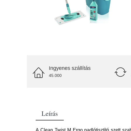
Ingyenes szállítás
45.000
Leírás
A Clean Twist M Ergo padlótisztító szett sz