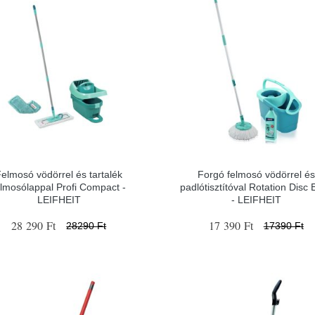
elmosó vödörrel és tartalék
Forgó felmosó vödörrel és
elmosólappal Profi Compact -
padlótisztítóval Rotation Disc 
LEIFHEIT
- LEIFHEIT
28 290 Ft
17 390 Ft
28290 Ft
17390 Ft