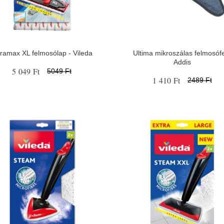
tramax XL felmosólap - Vileda
Ultima mikroszálas felmosófe
Addis
5 049 Ft
5049 Ft
1 410 Ft
2489 Ft